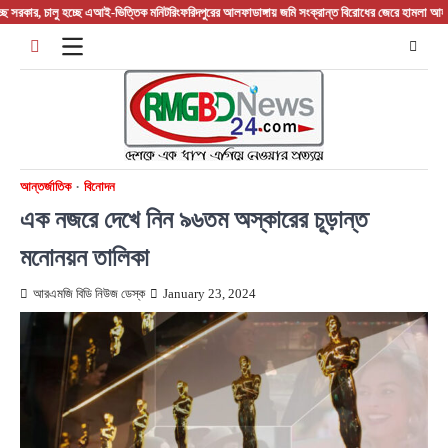
Skip
ালু হচ্ছে এআই-ভিত্তিক মনিটরিং
ফরিদপুরের আলফাডাঙ্গায় জমি সংক্রান্ত বিরোধের জেরে হামলা আহত তিন
হোয়া
to
content
আন্তর্জাতিক
বিনোদন
এক নজরে দেখে নিন ৯৬তম অস্কারের চূড়ান্ত
মনোনয়ন তালিকা
আরএমজি বিডি নিউজ ডেস্ক
January 23, 2024