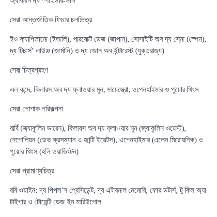
অ্যাক্রস দ্য স্পাইডার-ভার্স
সেরা আন্তর্জাতিক ফিচার চলচ্চিত্র
ইও ক্যাপিতানো (ইতালি), পারফেক্ট ডেজ (জাপান), সোসাইটি অব দ্য স্নো (স্পেন),
দ্য টিচার্স’ লাউঞ্জ (জার্মানি) ও দ্য জোন অব ইন্টারেস্ট (যুক্তরাজ্য)
সেরা চিত্রগ্রহণ
এল কন্দে, কিলারস অব দ্য ফ্লাওয়ার মুন, মায়েস্ত্রো, ওপেনহাইমার ও পুয়োর থিংস
সেরা পোশাক পরিকল্পনা
বার্বি (জ্যাকুলিন ডারেন), কিলারস অব দ্য ফ্লাওয়ার মুন (জ্যাকুলিন ওয়েস্ট),
নেপোলিয়ন (ডেভ ক্রসম্যান ও জান্টি ইয়েটস), ওপেনহাইমার (এলেন মিরোয়নিক) ও
পুয়োর থিংস (হলি ওয়াডিংটন)
সেরা প্রামাণ্যচিত্র
ববি ওয়াইন: দ্য পিপল’স প্রেসিডেন্ট, দ্য এটারনাল মেমোরি, ফোর ডটার্স, টু কিল অ্যা
টাইগার ও টোয়েন্টি ডেজ ইন মারিউপোল