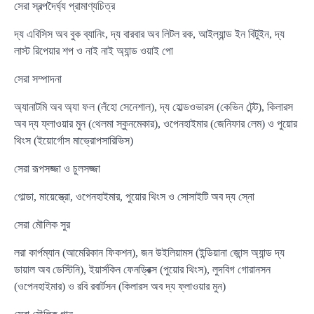
সেরা স্বল্পদৈর্ঘ্য প্রামাণ্যচিত্র
দ্য এবিসিস অব বুক ব্যানিং, দ্য বারবার অব লিটল রক, আইল্যান্ড ইন বিটুইন, দ্য
লাস্ট রিপেয়ার শপ ও নাই নাই অ্যান্ড ওয়াই পো
সেরা সম্পাদনা
অ্যানাটমি অব অ্যা ফল (লঁহো সেনেশাল), দ্য হোল্ডওভারস (কেভিন টেন্ট), কিলারস
অব দ্য ফ্লাওয়ার মুন (থেলমা স্কুনমেকার), ওপেনহাইমার (জেনিফার লেম) ও পুয়োর
থিংস (ইয়োর্গোস মাভ্রোপসারিভিস)
সেরা রূপসজ্জা ও চুলসজ্জা
গোল্ডা, মায়েস্ত্রো, ওপেনহাইমার, পুয়োর থিংস ও সোসাইটি অব দ্য স্নো
সেরা মৌলিক সুর
লরা কার্পম্যান (আমেরিকান ফিকশন), জন উইলিয়ামস (ইন্ডিয়ানা জোন্স অ্যান্ড দ্য
ডায়াল অব ডেস্টিনি), ইয়ার্সকিন ফেনড্রিক্স (পুয়োর থিংস), লুদবিগ গোরানসন
(ওপেনহাইমার) ও রবি রবার্টসন (কিলারস অব দ্য ফ্লাওয়ার মুন)