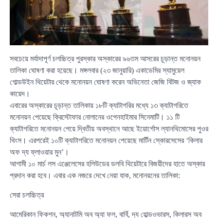
সবচেয়ে মর্যাদাপূর্ণ চলচ্চিত্র পুরস্কার অস্কারের ৯৬তম আসরের চূড়ান্ত মনোনয়ন
তালিকা ঘোষণা করা হয়েছে। মঙ্গলবার (২৩ জানুয়ারি) একাডেমির স্যামুয়েল
গোল্ডউইন থিয়েটার থেকে মনোনয়ন ঘোষণা করেন অভিনেতা জেজি বিটজ ও জ্যাক
কায়েদ।
এবারের অস্কারের চূড়ান্ত তালিকায় ১৮টি ক্যাটাগরির মধ্যে ১৩ ক্যাটাগরিতে
মনোনয়ন পেয়েছে ক্রিস্টোফার নোলানের ওপেনহাইমার সিনেমাটি। ১১ টি
ক্যাটাগরিতে মনোনয়ন পেয়ে দ্বিতীয় অবস্থানে আছে ইয়োর্গোস ল্যানথিমোসের পুওর
থিংস। এরপরেই ১০টি ক্যাটাগরিতে মনোনয়ন পেয়েছে মার্টিন স্কোরসেসের ‘কিলার
অফ দ্য ফ্লাওয়ার মুন’।
আগামী ১০ মার্চ লস এঞ্জেলেসের হলিউডের ডলবি থিয়েটারে বিজয়ীদের হাতে অস্কার
প্রদান করা হবে। এবার এক নজরে দেখে নেয়া যাক, মনোনয়নের তালিকা:
সেরা চলচ্চিত্র
আমেরিকান ফিকশন, অ্যানাটমি অব অ্যা ফল, বার্বি, দ্য হোল্ডওভারস, কিলারস অব