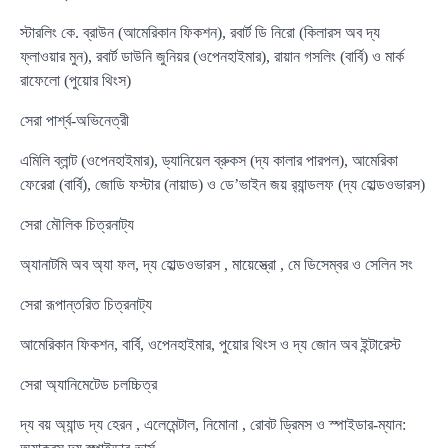
স্টারলিং কে. ব্রাউন (আমেরিকান ফিকশন), রবার্ট ডি নিরো (কিলারস অব দ্য
ফ্লাওয়ার মুন), রবার্ট ডাউনি জুনিয়র (ওপেনহাইমার), রায়ান গসলিং (বার্বি) ও মার্ক
রাফেলো (পুয়োর থিংস)
সেরা পার্শ্ব-অভিনেত্রী
এমিলি ব্লান্ট (ওপেনহাইমার), ড্যানিয়েল ব্রুকস (দ্য কালার পারপল), আমেরিকা
ফেরেরা (বার্বি), জোডি ফস্টার (নায়াড) ও ডে’ভাইন জয় র‍্যান্ডলফ (দ্য হোল্ডওভারস)
সেরা মৌলিক চিত্রনাট্য
অ্যানাটমি অব অ্যা ফল, দ্য হোল্ডওভারস , মায়েস্ত্রো , মে ডিসেম্বর ও সেলিন সং
সেরা রূপান্তরিত চিত্রনাট্য
আমেরিকান ফিকশন, বার্বি, ওপেনহাইমার, পুয়োর থিংস ও দ্য জোন অব ইন্টারেস্ট
সেরা অ্যানিমেটেড চলচ্চিত্র
দ্য বয় অ্যান্ড দ্য হেরন , এলেমেন্টাল, নিমোনা , রোবট ড্রিমস ও স্পাইডার-ম্যান: