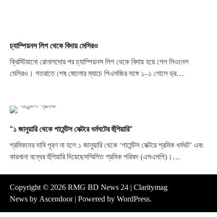
চ্যাম্পিয়নস লিগ থেকে বিদায় মেসিরও
ক্রিস্টিয়ানো রোনালদোর পর চ্যাম্পিয়নস লিগ থেকে বিদায় হয়ে গেল লিওনেল
মেসিরও। গতরাতে শেষ ষোলোর ম্যাচে পিএসজির সঙ্গে ১–১ গোলে ড্র…
“১ জানুয়ারি থেকে গার্মেন্টস সেক্টরে ধর্মঘটের হুঁশিয়ারি”
শ্রমিকদের দাবি পূরণ না হলে ১ জানুয়ারি থেকে ‘গার্মেন্টস সেক্টরে শ্রমিক ধর্মঘট’ এবং
কারখানা বন্ধের হুঁশিয়ারি দিয়েছেসম্মিলিত শ্রমিক পরিষদ (এসএসপি)।…
Copyright © 2026
RMG BD News 24
| Claritymag
News by
Ascendoor
| Powered by
WordPress
.