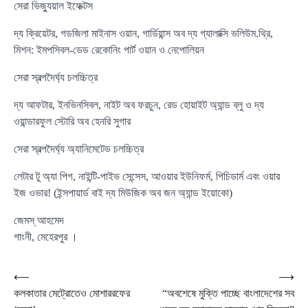
সেরা ভিজ্যুয়াল ইফেক্টস
দ্য ক্রিয়েটর, গডজিলা মাইনাস ওয়ান, গার্ডিয়ান্স অব দ্য গ্যালাক্সি ভলিউম.থ্রি,
মিশন: ইমপসিবল-ডেড রেকোনিং পার্ট ওয়ান ও নেপোলিয়ন
সেরা স্বল্পদৈর্ঘ্য চলচ্চিত্র
দ্য আফটার, ইনভিনসিবল, নাইট অব ফরচুন, রেড হোয়াইট অ্যান্ড ব্লু ও দ্য
ওয়ান্ডারফুল স্টোরি অব হেনরি সুগার
সেরা স্বল্পদৈর্ঘ্য অ্যানিমেটেড চলচ্চিত্র
লেটার টু অ্যা পিগ, নাইন্টি-পাইভ সেন্সেস, আওয়ার ইউনিফর্ম, পিচিডার্ম এবং ওয়ার
ইজ ওভার! (ইন্সপায়ার্ড বাই দ্য মিউজিক অব জন অ্যান্ড ইয়োকো)
জেমস্ আহমেদ
গাংনী, মেহেরপুর ।
Post
⟵
⟶
কলকাতার মেট্রোতেও মোশাররফের
“অবশেষে মুক্তি পাচ্ছে বাংলাদেশের সব
navigation