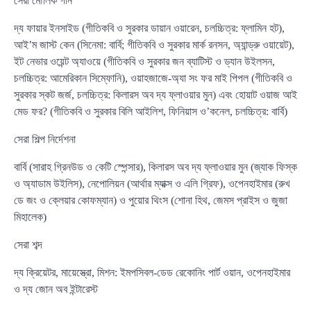
সেরা মৌলিক গান
দ্য ফায়ার ইনসাইড (গীতিকবি ও সুরকার ডায়ান ওয়ারেন, চলচ্চিত্র: ফ্লামিন হট),
আই’ম জাস্ট কেন (সিনেমা: বার্বি; গীতিকবি ও সুরকার মার্ক রনসন, অ্যান্ড্রু ওয়ায়েট),
ইট নেভার ওয়েন্ট অ্যাওয়ে (গীতিকবি ও সুরকার জন ব্যাটিস্ট ও ড্যান উইলসন,
চলচ্চিত্র: আমেরিকান সিম্ফোনি), ওয়াহজাজে-অ্যা সং ফর মাই পিপল (গীতিকবি ও
সুরকার স্কট জর্জ, চলচ্চিত্র: কিলারস অব দ্য ফ্লাওয়ার মুন) এবং হোয়াট ওয়াজ আই
মেড ফর? (গীতিকবি ও সুরকার বিলি আইলিশ, ফিনিয়াস ও’কনেল, চলচ্চিত্র: বার্বি)
সেরা শিল্প নির্দেশনা
বার্বি (সারাহ গ্রিনউড ও কেটি স্পেন্সার), কিলারস অব দ্য ফ্লাওয়ার মুন (জ্যাক ফিস্ক
ও অ্যাডাম উইলিস), নেপোলিয়ন (আর্থার ম্যাক্স ও এলি গ্রিফ), ওপেনহাইমার (রুখ
ডে জং ও ক্লেয়ার কোফম্যান) ও পুয়োর থিংস (শোনা হিথ, জেমস প্রাইস ও জুজা
মিহালেক)
সেরা শব্দ
দ্য ক্রিয়েটর, মায়েস্ত্রো, মিশন: ইমপসিবল-ডেড রেকোনিং পার্ট ওয়ান, ওপেনহাইমার
ও দ্য জোন অব ইন্টারেস্ট