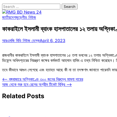
Search
for:
জাতীয়
দেশজুড়ে
লীড নিউজ
কাকরাইলে ইসলামী ব্যাংক হাসপাতালের ১২ তলায় অগ্নিকাণ
আরএমজি বিডি নিউজ ডেস্ক
April 6, 2023
রাজধানীর কাকরাইলে ইসলামী ব্যাংক হাসপাতালের ১৫ তলা ভবনের ১২ তলায় অগ্নিকাণ্ডের 
ডিফেন্স অধিদপ্তরের নিয়ন্ত্রণ কক্ষের কর্মকর্তা আহসান হাবিব এ তথ্য নিশ্চিত করেছে
তবে কীভাবে আগুন লেগেছে এবং হতাহত আছে কী না তা তৎক্ষণাৎ জানাতে পারেননি ফায়ার 
Post
⟵
বঙ্গবাজারে অগ্নিকাণ্ডে ৩০০ জনের বিরুদ্ধে মামলা দায়ের
আজ থেকে শুরু হবে রেলের অগ্রীম টিকেট বিক্রি
⟶
navigation
Related Posts