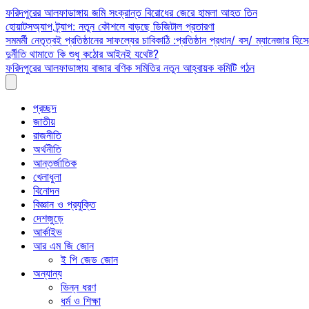
Skip
ফরিদপুরের আলফাডাঙ্গায় জমি সংক্রান্ত বিরোধের জেরে হামলা আহত তিন
to
হোয়াটসঅ্যাপ ট্র্যাপ: নতুন কৌশলে বাড়ছে ডিজিটাল প্রতারণা
content
সমমর্মী নেতৃত্বই প্রতিষ্ঠানের সাফল্যের চাবিকাঠি :প্রতিষ্ঠান প্রধান/ বস/ ম্যানেজার হিসে
দুর্নীতি থামাতে কি শুধু কঠোর আইনই যথেষ্ট?
ফরিদপুরের আলফাডাঙ্গায় বাজার বণিক সমিতির নতুন আহ্বায়ক কমিটি গঠন
প্রচ্ছদ
জাতীয়
রাজনীতি
অর্থনীতি
আন্তর্জাতিক
খেলাধুলা
বিনোদন
বিজ্ঞান ও প্রযুক্তি
দেশজুড়ে
আর্কাইভ
আর এম জি জোন
ই পি জেড জোন
অন্যান্য
ভিন্ন ধরণ
ধর্ম ও শিক্ষা