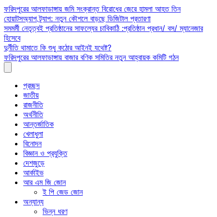
Skip
ফরিদপুরের আলফাডাঙ্গায় জমি সংক্রান্ত বিরোধের জেরে হামলা আহত তিন
to
হোয়াটসঅ্যাপ ট্র্যাপ: নতুন কৌশলে বাড়ছে ডিজিটাল প্রতারণা
content
সমমর্মী নেতৃত্বই প্রতিষ্ঠানের সাফল্যের চাবিকাঠি :প্রতিষ্ঠান প্রধান/ বস/ ম্যানেজার
হিসেবে
দুর্নীতি থামাতে কি শুধু কঠোর আইনই যথেষ্ট?
ফরিদপুরের আলফাডাঙ্গায় বাজার বণিক সমিতির নতুন আহ্বায়ক কমিটি গঠন
প্রচ্ছদ
জাতীয়
রাজনীতি
অর্থনীতি
আন্তর্জাতিক
খেলাধুলা
বিনোদন
বিজ্ঞান ও প্রযুক্তি
দেশজুড়ে
আর্কাইভ
আর এম জি জোন
ই পি জেড জোন
অন্যান্য
ভিন্ন ধরণ