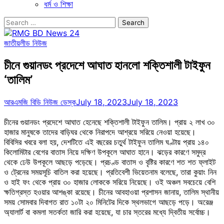
ধর্ম ও শিক্ষা
Search
for:
জাতীয়
লীড নিউজ
চীনে গুয়ানডং প্রদেশে আঘাত হানলো শক্তিশালী টাইফুন
‘তালিম’
আরএমজি বিডি নিউজ ডেস্ক
July 18, 2023
July 18, 2023
চীনের গুয়ানডং প্রদেশে আঘাত হেনেছে শক্তিশালী টাইফুন তালিম। প্রায় ২ লাখ ৩০
হাজার মানুষকে তাদের বাড়িঘর থেকে নিরাপদে আশ্রয়ে সরিয়ে নেওয়া হয়েছে।
বিবিসির খবরে বলা হয়, দেশটিতে এই বছরের চতুর্থ টাইফুন তালিম ঘণ্টায় প্রায় ১৪০
কিলোমিটার বেগের বাতাস নিয়ে দক্ষিণ উপকূলে আঘাত হানে। ঝড়ের কারণে সমুদ্র
থেকে ঢেউ উপকূলে আছড়ে পড়েছে। প্রচণ্ড বাতাস ও বৃষ্টির কারণে শত শত ফ্লাইট
ও ট্রেনের সময়সূচি বাতিল করা হয়েছে। প্রতিবেশী ভিয়েতনাম বলেছে, তারা কুয়াং নিন
ও হাই ফং থেকে প্রায় ৩০ হাজার লোককে সরিয়ে নিয়েছে। ওই অঞ্চল সবচেয়ে বেশি
ক্ষতিগ্রস্ত হওয়ার আশঙ্কা রয়েছে। চীনের আবহাওয়া প্রশাসন জানায়, তালিম স্থানীয়
সময় সোমবার দিবাগত রাত ১০টা ২০ মিনিটের দিকে স্থলভাগে আছড়ে পড়ে। অরেঞ্জ
অ্যালার্ট বা কমলা সতর্কতা জারি করা হয়েছে, যা চার স্তরের মধ্যে দ্বিতীয় সর্বোচ্চ।