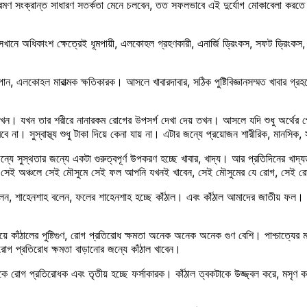
ক্রমণ সংক্রান্ত সাধারণ সতর্কতা মেনে চলবেন, তত সফলভাবে এই দুর্যোগ মোকাবেলা কর
 সেখানে অধিকাংশ ক্ষেত্রেই ধূমপায়ী, এলকোহল গ্রহণকারী, এনার্জি ড্রিংকস, সফট ড্রি
ান, এলকোহল মারাত্মক ক্ষতিকারক। আসলে খাবারদাবার, সঠিক পুষ্টিবিজ্ঞানসম্মত খাবার গ্র
। যখন তার শরীরে নানারকম রোগের উপসর্গ দেখা দেয় তখন। আসলে যদি শুধু অর্থের পেছনে
। সুস্বাস্থ্য শুধু টাকা দিয়ে কেনা যায় না। এটার জন্যে প্রয়োজন শারীরিক, মানসিক, সাম
ন্যে সুস্থতার জন্যে একটা গুরুত্বপূর্ণ উপকরণ হচ্ছে খাবার, খাদ্য। আর প্রতিদিনের 
 সেই অঞ্চলে সেই মৌসুমে সেই ফল আপনি যখনই খাবেন, সেই মৌসুমের যে রোগ, সেই রো
, শাহেনশাহ বলেন, ফলের শাহেনশাহ হচ্ছে কাঁঠাল। এবং কাঁঠাল আমাদের জাতীয় ফল। এ পর
চেয়ে কাঁঠালের পুষ্টিগুণ, রোগ প্রতিরোধ ক্ষমতা অনেক অনেক অনেক গুণ বেশি। পাশ্চাত্যের 
োগ প্রতিরোধ ক্ষমতা বাড়ানোর জন্যে কাঁঠাল খাবেন।
রোগ প্রতিরোধক এবং তৃতীয় হচ্ছে ফর্সাকারক। কাঁঠাল ত্বকটাকে উজ্জ্বল করে, মসৃণ ক