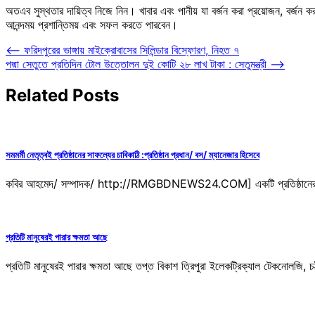
অতএব সুস্থতার দায়িত্ব নিজে নিন। খাবার এবং পানীয় যা বর্জন করা প্রয়োজন, বর্জন 
আনন্দময় প্রশান্তিময় এবং সফল করতে পারবেন।
Post
⟵
ফরিদপুরের ভাঙ্গায় মাইক্রোবাসের সিলিন্ডার বিস্ফোরণ, নিহত ৭
পদ্মা সেতুতে প্রতিদিন টোল উত্তোলন দুই কোটি ২৮ লাখ টাকা : সেতুমন্ত্রী
⟶
navigation
Related Posts
সমমর্মী নেতৃত্বই প্রতিষ্ঠানের সাফল্যের চাবিকাঠি :প্রতিষ্ঠান প্রধান/ বস/ ম্যানেজার হিসেবে
কবির আহমেদ/ সম্পাদক/ http://RMGBDNEWS24.COM] একটি প্রতিষ্ঠানের প্রকৃত শক্
প্রতিটি মানুষেরই পারার ক্ষমতা আছে
প্রতিটি মানুষেরই পারার ক্ষমতা আছে তপ্ত বিকাশ ত্রিপুরা ইলেকট্রিক্যাল টেকনোলজি,