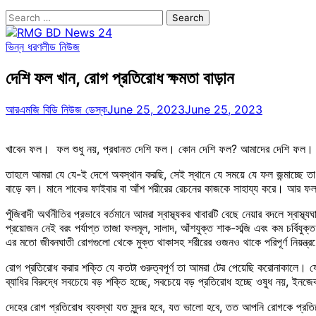
Search
for:
ভিন্ন ধরণ
লীড নিউজ
দেশি ফল খান, রোগ প্রতিরোধ ক্ষমতা বাড়ান
আরএমজি বিডি নিউজ ডেস্ক
June 25, 2023
June 25, 2023
খাবেন ফল। ফল শুধু নয়, প্রধানত দেশি ফল। কোন দেশি ফল? আমাদের দেশি ফল। বাংল
তাহলে আমরা যে যে-ই দেশে অবস্থান করছি, সেই স্থানে যে সময়ে যে ফল জন্মাচ্ছ
বাড়ে বল। মানে শাকের ফাইবার বা আঁশ শরীরের রেচনের কাজকে সাহায্য করে। আর ফল 
পুঁজিবাদী অর্থনীতির প্রভাবে বর্তমানে আমরা স্বাস্থ্যকর খাবারটি বেছে নেয়ার বদলে স্
প্রয়োজন নেই বরং পর্যাপ্ত তাজা ফলমূল, সালাদ, আঁশযুক্ত শাক-সব্জি এবং কম চর্বি
এর মতো জীবনঘাতী রোগগুলো থেকে মুক্ত থাকাসহ শরীরের ওজনও থাকে পরিপূর্ণ নিয়ন্ত্রণে। 
রোগ প্রতিরোধ করার শক্তি যে কতটা গুরুত্বপূর্ণ তা আমরা টের পেয়েছি করোনাকালে
ব্যাধির বিরুদ্ধে সবচেয়ে বড় শক্তি হচ্ছে, সবচেয়ে বড় প্রতিরোধ হচ্ছে ওষুধ নয়, ইন
দেহের রোগ প্রতিরোধ ব্যবস্থা যত সুন্দর হবে, যত ভালো হবে, তত আপনি রোগকে প্