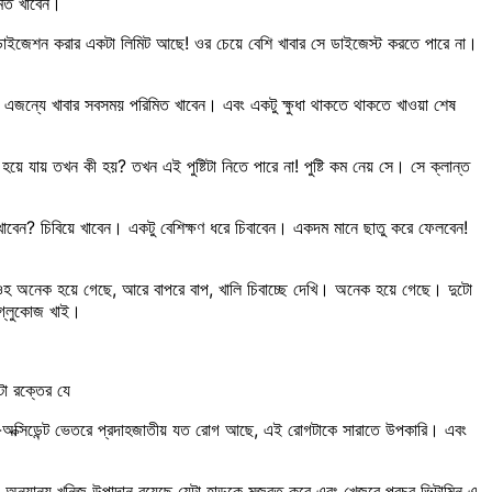
মিত খাবেন।
ডাইজেশন করার একটা লিমিট আছে! ওর চেয়ে বেশি খাবার সে ডাইজেস্ট করতে পারে না।
া। এজন্যে খাবার সবসময় পরিমিত খাবেন। এবং একটু ক্ষুধা থাকতে থাকতে খাওয়া শেষ
 যায় তখন কী হয়? তখন এই পুষ্টিটা নিতে পারে না! পুষ্টি কম নেয় সে। সে ক্লান্ত
ে খাবেন? চিবিয়ে খাবেন। একটু বেশিক্ষণ ধরে চিবাবেন। একদম মানে ছাতু করে ফেলবেন!
 ওহ অনেক হয়ে গেছে, আরে বাপরে বাপ, খালি চিবাচ্ছে দেখি। অনেক হয়ে গেছে। দুটো
য় গ্লুকোজ খাই।
টা রক্তের যে
টি-অক্সিডেন্ট ভেতরে প্রদাহজাতীয় যত রোগ আছে, এই রোগটাকে সারাতে উপকারি। এবং
ং অন্যান্য খনিজ উপাদান রয়েছে যেটা হাড়কে মজবুত করে এবং খেজুরে প্রচুর ভিটামিন এ