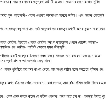
তে পারবেন। পরম করুণাময়ের অনুগ্রহে তাই-ই হয়েছে। আমাদের দেশে করোনা সুবিধা
ংকস, ফাস্ট ফুড গ্রহণকারী- এদের ওপরেই আক্রমণটা হয়েছে জটিল। এবং অনেক ক্ষেত্রেই
হণের যে গুরুত্ব শুধু জানা নয়, সেটা অনুসরণ করার গুরুত্ব তখনই আমরা বুঝতে পারব যখন
 ছোটেন, বিত্তের পেছনে ছোটেন, ব্যাংক ব্যালেন্সের পেছনে ছোটেন, স্বাস্থ্য-
াজিক এবং আত্মিক- প্রতিটি ক্ষেত্রে সুস্থ জীবনদৃষ্টি।
খাদ্যতালিকার একটি আবশ্যক উপকরণ হচ্ছে ফল। সবসময় মনে রাখবেন- ফল মানে হচ্ছে
গের প্রতিরোধ ক্ষমতা আপনার বেড়ে যাবে।
্যন্ত পৃথিবীতে যত ফল পাওয়া গেছে, তার মধ্যে কাঁঠাল হচ্ছে সবচেয়ে পুষ্টিকর এবং
মানুষরা এখন কাঁঠালের খোঁজ পেয়েছেন। যারা ভেগান, তারা কাঁচা কাঁঠাল সবজি হিসেবে এবং
রে। কেউ কেউ বলতে পারেন যে কাঁঠাল গুরুপাক, হজম হতে চায় না। ফরমুলা কিন্তু খুব