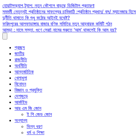
Skip
হোয়াটসঅ্যাপ ট্র্যাপ: নতুন কৌশলে বাড়ছে ডিজিটাল প্রতারণা
to
সমমর্মী নেতৃত্বই প্রতিষ্ঠানের সাফল্যের চাবিকাঠি :প্রতিষ্ঠান প্রধান/ বস/ ম্যানেজার হিসে
content
দুর্নীতি থামাতে কি শুধু কঠোর আইনই যথেষ্ট?
ফরিদপুরের আলফাডাঙ্গায় বাজার বণিক সমিতির নতুন আহ্বায়ক কমিটি গঠন
আমড়া : দামে সস্তা, গুণে সেরা! নামের শুরুতে ‘আম’ থাকলেই কি আম হয়?
প্রচ্ছদ
জাতীয়
রাজনীতি
অর্থনীতি
আন্তর্জাতিক
খেলাধুলা
বিনোদন
বিজ্ঞান ও প্রযুক্তি
দেশজুড়ে
আর্কাইভ
আর এম জি জোন
ই পি জেড জোন
অন্যান্য
ভিন্ন ধরণ
ধর্ম ও শিক্ষা