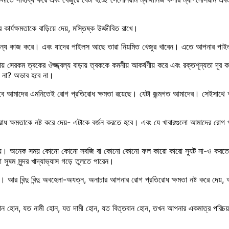
র কার্যক্ষমতাকে বাড়িয়ে দেয়, মস্তিষ্ক উজ্জীবিত রাখে।
র জন্যে কাজ করে। এবং যাদের পাইলস আছে তারা নিয়মিত খেজুর খাবেন। এতে আপনার পাইল
য় সেরকম ত্বকের ঔজ্জ্বল্য বাড়ায় ত্বককে কমনীয় আকর্ষণীয় করে এবং রক্তশূন্যতা দূর করে
ে না? অভাব হবে না।
মাদের এমনিতেই রোগ প্রতিরোধ ক্ষমতা রয়েছে। যেটা জন্মগত আমাদের। সেইসাথে আমরা
িরোধ ক্ষমতাকে নষ্ট করে দেয়- এটাকে বর্জন করতে হবে। এবং যে খাবারগুলো আমাদের রো
তা নয়। অনেক সময় কোনো কোনো সবজি বা কোনো কোনো ফল কারো কারো স্যুট না-ও করতে
সুষম সুন্দর খাদ্যাভ্যাস গড়ে তুলতে পারেন।
লে। আর বিন্দু বিন্দু অবহেলা-অযত্ন, অনাচার আপনার রোগ প্রতিরোধ ক্ষমতা নষ্ট করে দেয়,
িমান হোন, যত নামী হোন, যত দামী হোন, যত বিত্তবান হোন, তখন আপনার একমাত্র পরিচয় 