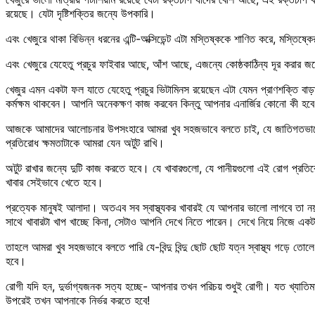
রয়েছে। যেটা দৃষ্টিশক্তির জন্যে উপকারি।
এবং খেজুরে থাকা বিভিন্ন ধরনের এন্টি-অক্সিডেন্ট এটা মস্তিষ্ককে শাণিত করে, মস্তিষ্কে
এবং খেজুরে যেহেতু প্রচুর ফাইবার আছে, আঁশ আছে, এজন্যে কোষ্ঠকাঠিন্য দূর করা
খেজুর এমন একটা ফল যাতে যেহেতু প্রচুর ভিটামিনস রয়েছেন এটা যেমন প্রাণশক্তি বাড়া
কর্মক্ষম থাকবেন। আপনি অনেকক্ষণ কাজ করবেন কিন্তু আপনার এনার্জির কোনো কী হব
আজকে আমাদের আলোচনার উপসংহারে আমরা খুব সহজভাবে বলতে চাই, যে জাতিগতভাবে আ
প্রতিরোধ ক্ষমতাটাকে আমরা যেন অটুট রাখি।
অটুট রাখার জন্যে দুটি কাজ করতে হবে। যে খাবারগুলো, যে পানীয়গুলো এই রোগ প্রত
খাবার সেইভাবে খেতে হবে।
প্রত্যেক মানুষই আলাদা। অতএব সব স্বাস্থ্যকর খাবারই যে আপনার ভালো লাগবে 
সাথে খাবারটা খাপ খাচ্ছে কিনা, সেটাও আপনি দেখে নিতে পারেন। দেখে নিয়ে নিজে একটা 
তাহলে আমরা খুব সহজভাবে বলতে পারি যে-বিন্দু বিন্দু ছোট ছোট যত্ন স্বাস্থ্য গড়ে তো
হবে।
রোগী যদি হন, দুর্ভাগ্যজনক সত্য হচ্ছে- আপনার তখন পরিচয় শুধুই রোগী। যত খ্যাত
উপরেই তখন আপনাকে নির্ভর করতে হবে!