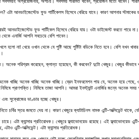
ওয়াটা সবসময়ই অপ্রয়োজনীয়, অপচয়। সবসময় পরিমিত খাবেন, প্রয়োজন মতো খাবেন। পরি
? এটা আনডাইজেস্টেড ফুড পার্টিকেলস হিসেবে বেরিয়ে যাবে। কারণ আপনার স্টমাকের 
ট খাবারই আনডাইজেস্টেড ফুড পার্টিকেল হিসেবে বেরিয়ে যায়। ওটা ডাইজেস্ট করতে পারে ন
থেকে এনার্জি আপনি সবচেয়ে বেশি পাবেন।
ো না! খেয়ে ওখান থেকে যে পুষ্টি আছে পুষ্টিটা বডিকে নিতে হবে। বেশি যখন খাবার হয়ে
য়।
াণশক্তি। অনেক পরিশ্রম করেছেন, ক্লান্ত হয়েছেন, কী করবেন? দুটো খেজুর। খেজুর কীভাব
প অনেক খাচ্ছি অনেক খাচ্ছি অনেক খাচ্ছি। ব্রেন ইনফরমেশন পায় যে, অনেক হয়ে গেছে,
ি। নিমিষে প্রাণশক্তি। নিমিষে তাজা আপনি। আমরা ইনস্ট্যান্ট এনার্জির জন্যে অনেক সম
টোজ এবং সুক্রোজের ভাণ্ডার হচ্ছে খেজুর।
চর্বির স্তর জমতে দেয় না। কারণ খেজুরে ক্যাটাচিনস নামক এন্টি-অক্সিডেন্ট থাকে, যে
চায়ে। এটা ক্যান্সার প্রতিরোধক। খেজুরে ফ্ল্যাভোনয়েড রয়েছে। এই ফ্ল্যাভোনয়েড এন্
, এটাও এন্টি-অক্সিডেন্ট। এটা ক্যান্সার প্রতিরোধক।
াতে সাহায্য করে এবং খেজুরে যেটা হচ্ছে সেলেনিয়াম ম্যাঙ্গানিজ কপার ম্যাগনেসিয়াম এব