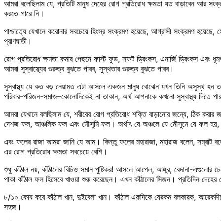
আমরা বলেছিলাম যে, প্রতিটি মানুষ দেহের রোগ প্রতিরোধ ক্ষমতা যত বাড়াবেন আর সং
করতে পারে নি।
পাশ্চাত্যে যেখানে করোনার সবচেয়ে হিংস্র সংক্রমণ হয়েছে, আগ্রাসী সংক্রমণ হয়েছে,
প্রাণঘাতী।
রোগ প্রতিরোধ ক্ষমতা কমার পেছনে ফাস্ট ফুড, সফট ড্রিংকস, এনার্জি ড্রিংকস এবং ধূমপ
আমরা সুস্বাস্থ্যের গুরুত্ব বুঝতে পারব, সুস্থতার গুরুত্ব বুঝতে পারব।
সুস্বাস্থ্য যে কত বড় নেয়ামত এটা আসলে একজন মানুষ বোঝেন যখন তিনি অসুস্থ হন তখন
পরিবার-পরিজন-সমাজ–কোনোদিকেই না তাকান, অর্থ আপনাকে কখনো সুস্বাস্থ্য দিতে পারবে না
আমরা যেখানে বলছিলাম যে, শরীরের রোগ প্রতিরোধ শক্তি বাড়ানোর জন্যে, ঠিক করার জ
দেশজ ফল, আঞ্চলিক ফল এবং মৌসুমি ফল। অর্থাৎ যে অঞ্চলে যে মৌসুমে যে ফল হয়,
এবং ফলের রাজা আমরা জানি যে আম। কিন্তু ফলের মহারাজা, মহারাজ বলেন, সম্রাট বলেন
এর রোগ প্রতিরোধ ক্ষমতা সবচেয়ে বেশি।
শুধু কাঁঠাল নয়, কাঁঠালের বিচিও সমান পুষ্টিকর! আসলে আপেল, আঙ্গুর, বেদানা-এগুলোর 
পাকা কাঁঠাল ফল হিসেবে খাওয়া শুরু করেছেন। এখন কাঁঠালের সিজন। প্রতিদিন দেহের র
৮/১০ কোষ করে কাঁঠাল খান, দুইবেলা খান। কাঁঠাল একদিকে যেরকম বলকারক, আরেকদিকে 
সহজ।