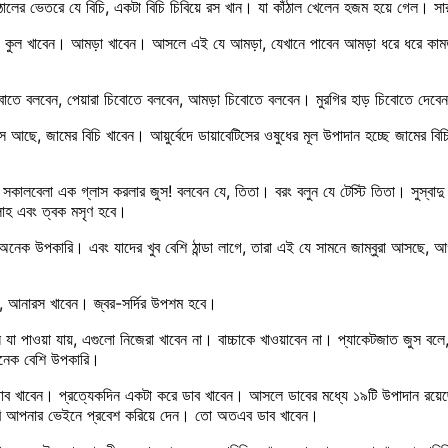
ঁঠালের ভেতরে যে বিচি, একটা বিচি চিবিয়ে রস খান। যা কাঁঠাল খেলেন হজম হয়ে গেল। স
, কুল খাবেন। আমড়া খাবেন। আসলে এই যে আমড়া, যেখানে পাবেন আমড়া ধরে ধরে কামড়া।
িবোতে বলবেন, পেয়ারা চিবোতে বলবেন, আমড়া চিবোতে বলবেন। মুরগির হাড় চিবোতে দেবেন।
আছে, জামের বিচি খাবেন। আয়ুর্বেদে ডায়াবেটিসের ওষুধের মূল উপাদান হচ্ছে জামের ব
কালবেলা এক গ্লাস করলার জুস! বলবেন যে, তিতা। বরং বলুন যে টেস্টি তিতা। সুস্বাদু
লাহ এবং ত্বক মসৃণ হবে।
নেক উপকারি। এবং যাদের খুব বেশি ঠান্ডা লাগে, তারা এই যে সামনে জাম্বুরা আসছে, আগস্
য়, আনারস খাবেন। জ্বর-সর্দির উপশম হবে।
 যা পাওয়া যায়, এগুলো নিজেরা খাবেন না। বাচ্চাকে খাওয়াবেন না। প্যাকেটজাত জুস বল
অনেক বেশি উপকারি।
ে ডাব খাবেন। প্রত্যেকদিন একটা করে ডাব খাবেন। আসলে ডাবের মধ্যে ১৯টি উপাদান র
াসরি আপনার ভেইনে প্রবেশ করিয়ে দেন। তো অতএব ডাব খাবেন।