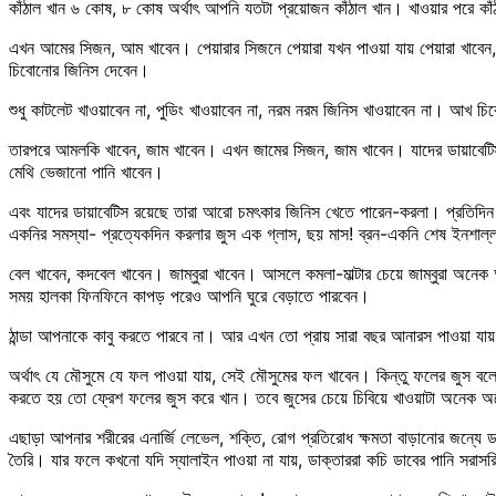
কাঁঠাল খান ৬ কোষ, ৮ কোষ অর্থাৎ আপনি যতটা প্রয়োজন কাঁঠাল খান। খাওয়ার পরে কা
এখন আমের সিজন, আম খাবেন। পেয়ারার সিজনে পেয়ারা যখন পাওয়া যায় পেয়ারা খাবেন
চিবোনোর জিনিস দেবেন।
শুধু কাটলেট খাওয়াবেন না, পুডিং খাওয়াবেন না, নরম নরম জিনিস খাওয়াবেন না। আখ চ
তারপরে আমলকি খাবেন, জাম খাবেন। এখন জামের সিজন, জাম খাবেন। যাদের ডায়াবেটিস 
মেথি ভেজানো পানি খাবেন।
এবং যাদের ডায়াবেটিস রয়েছে তারা আরো চমৎকার জিনিস খেতে পারেন-করলা। প্রতিদিন স
একনির সমস্যা- প্রত্যেকদিন করলার জুস এক গ্লাস, ছয় মাস! ব্রন-একনি শেষ ইনশাল্
বেল খাবেন, কদবেল খাবেন। জাম্বুরা খাবেন। আসলে কমলা-মাল্টার চেয়ে জাম্বুরা অনেক অ
সময় হালকা ফিনফিনে কাপড় পরেও আপনি ঘুরে বেড়াতে পারবেন।
ঠান্ডা আপনাকে কাবু করতে পারবে না। আর এখন তো প্রায় সারা বছর আনারস পাওয়া যা
অর্থাৎ যে মৌসুমে যে ফল পাওয়া যায়, সেই মৌসুমের ফল খাবেন। কিন্তু ফলের জুস বলে
করতে হয় তো ফ্রেশ ফলের জুস করে খান। তবে জুসের চেয়ে চিবিয়ে খাওয়াটা অনেক 
এছাড়া আপনার শরীরের এনার্জি লেভেল, শক্তি, রোগ প্রতিরোধ ক্ষমতা বাড়ানোর জন্য
তৈরি। যার ফলে কখনো যদি স্যালাইন পাওয়া না যায়, ডাক্তাররা কচি ডাবের পানি সর