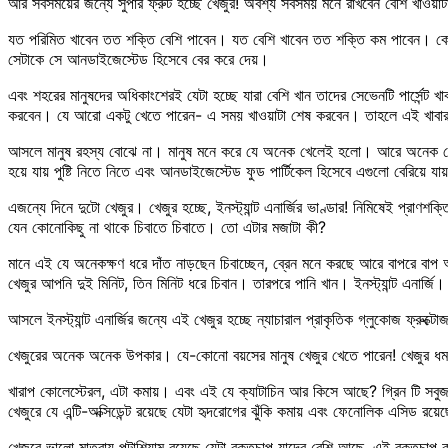
আর সবসময়ের জন্যে সুপার ফ্রুট হচ্ছে খেজুর! অবশ্য সবসময় মনে রাখবেন বেশি খা
যত পরিমিত খাবেন তত শক্তি বেশি পাবেন। যত বেশি খাবেন তত শক্তি কম পাবেন। কেন
সেটাকে সে আনডাইজেস্টেড হিসেবে বের করে দেয়।
এবং শহরের মানুষদের অধিকাংশেরই যেটা হচ্ছে যারা বেশি খান তাদের সেভেনটি পার্সেন্
করবেন। যে আরো একটু খেতে পারেন- এ সময় খাওয়াটা শেষ করবেন। তাহলে এই খাবার 
আসলে মানুষ রহস্য বোঝে না। মানুষ মনে করে যে অনেক খেলেই হলো। আরে অনেক খেলে হল
হয়ে যায় পুষ্টি নিতে নিতে এবং আনডাইজেস্টেড ফুড পার্টিকেল হিসেবে এগুলো বেরিয়ে যা
এজন্যে দিনে দুটো খেজুর। খেজুর হচ্ছে, ইনস্ট্যান্ট এনার্জির ভাণ্ডার! নিমিষেই প্র
যেন কোনোকিছু না থাকে চিবাতে চিবাতে। তো এটার মজাটা কী?
মানে এই যে অনেকক্ষণ ধরে দাঁত নাড়ছেন চিবাচ্ছেন, ব্রেন মনে করছে আরে বাপরে বা
খেজুর আপনি দুই মিনিট, তিন মিনিট ধরে চিবান। তারপরে পানি খান। ইনস্ট্যান্ট এনার্জ
আসলে ইনস্ট্যান্ট এনার্জির জন্যে এই খেজুর হচ্ছে ন্যাচারাল প্রাকৃতিক গ্লুকোজ ফ্রুক্
খেজুরের অনেক অনেক উপকার। যে-কোনো বয়সের মানুষ খেজুর খেতে পারেন! খেজুর ধমনিতে 
খারাপ কোলেস্টেরল, এটা কমায়। এবং এই যে ক্যাটাচিন আর কিসে আছে? গ্রিন টি সবুজ 
খেজুরে যে এন্টি-অক্সিডেন্ট রয়েছে যেটা হৃদরোগের ঝুঁকি কমায় এবং ফেনোলিক এসিড রয়েছে
খেজুরে ভালো মাত্রায় পটাশিয়াম রয়েছে যেটা রক্তচাপ যাদের বেশি আছে, এই রক্তচাপ কম