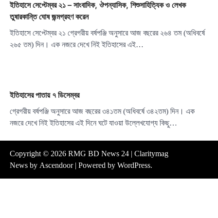
ইতিহাসে সেপ্টেম্বর ২১ – সাংবাদিক, ঔপন্যাসিক, শিশুসাহিত্যিক ও লেখক
তুষারকান্তি ঘোষ জন্মগ্রহণ করেন
ইতিহাসে সেপ্টেম্বর ২১ গ্রেগরীয় বর্ষপঞ্জি অনুসারে আজ বছরের ২৬৪ তম (অধিবর্ষে
২৬৫ তম) দিন। এক নজরে দেখে নিই ইতিহাসের এই…
ইতিহাসের পাতায় ৭ ডিসেম্বর
গ্রেগরীয় বর্ষপঞ্জি অনুসারে আজ বছরের ৩৪১তম (অধিবর্ষে ৩৪২তম) দিন। এক
নজরে দেখে নিই ইতিহাসের এই দিনে ঘটে যাওয়া উল্লেখযোগ্য কিছু…
Copyright © 2026
RMG BD News 24
| Claritymag
News by
Ascendoor
| Powered by
WordPress
.