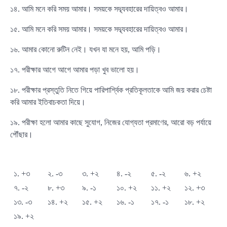
১৪. আমি মনে করি সময় আমার। সময়কে সদ্ব্যবহারের দায়িত্বও আমার।
১৫. আমি মনে করি সময় আমার। সময়কে সদ্ব্যবহারের দায়িত্বও আমার।
১৬. আমার কোনো রুটিন নেই। যখন যা মনে হয়, আমি পড়ি।
১৭. পরীক্ষার আগে আগে আমার পড়া খুব ভালো হয়।
১৮. পরীক্ষার প্রস্তুতি নিতে গিয়ে পারিপার্শ্বিক প্রতিকূলতাকে আমি জয় করার চেষ্টা
করি আমার ইতিবাচকতা দিয়ে।
১৯. পরীক্ষা হলো আমার কাছে সুযোগ, নিজের যোগ্যতা প্রমাণের, আরো বড় পর্যায়ে
পৌঁছার।
১. +৩
২. -৩
৩. +২
৪. -২
৫. -২
৬. +২
৭. -২
৮. +৩
৯. -১
১০. +২
১১. +২
১২. +৩
১৩. -৩
১৪. +২
১৫. +২
১৬. -১
১৭. -১
১৮. +২
১৯. +২