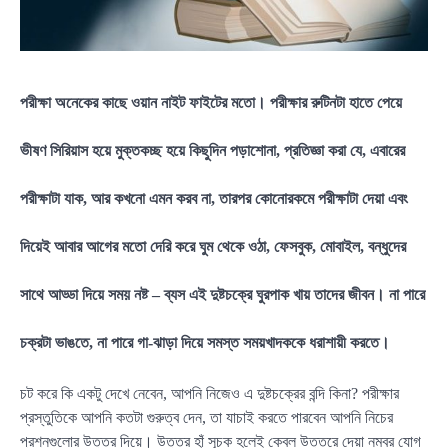
পরীক্ষা অনেকের কাছে ওয়ান নাইট ফাইটের মতো। পরীক্ষার রুটিনটা হাতে পেয়ে
ভীষণ সিরিয়াস হয়ে মুক্তকচ্ছ হয়ে কিছুদিন পড়াশোনা, প্রতিজ্ঞা করা যে, এবারের
পরীক্ষাটা যাক, আর কখনো এমন করব না, তারপর কোনোরকমে পরীক্ষাটা দেয়া এবং
দিয়েই আবার আগের মতো দেরি করে ঘুম থেকে ওঠা, ফেসবুক, মোবাইল, বন্ধুদের
সাথে আড্ডা দিয়ে সময় নষ্ট – ব্যস এই দুষ্টচক্রে ঘুরপাক খায় তাদের জীবন। না পারে
চক্রটা ভাঙতে, না পারে গা-ঝাড়া দিয়ে সমস্ত সময়খাদককে ধরাশায়ী করতে।
চট করে কি একটু দেখে নেবেন, আপনি নিজেও এ দুষ্টচক্রের বন্দি কিনা? পরীক্ষার
প্রস্তুতিকে আপনি কতটা গুরুত্ব দেন, তা যাচাই করতে পারবেন আপনি নিচের
প্রশ্নগুলোর উত্তর দিয়ে। উত্তর হাঁ সূচক হলেই কেবল উত্তরে দেয়া নম্বর যোগ