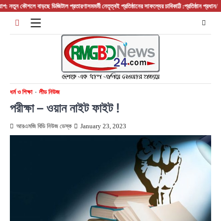
Skip
তুন কৌশলে বাড়ছে ডিজিটাল প্রতারণা
সমমর্মী নেতৃত্বই প্রতিষ্ঠানের সাফল্যের চাবিকাঠি :প্রতিষ্ঠান প্রধান/ বস/ ম্য
to
content
ধর্ম ও শিক্ষা
লীড নিউজ
পরীক্ষা – ওয়ান নাইট ফাইট !
আরএমজি বিডি নিউজ ডেস্ক
January 23, 2023