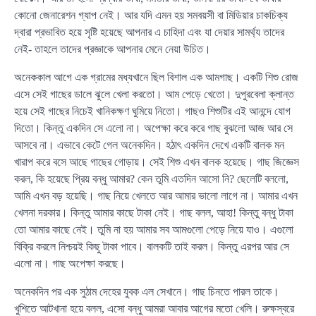
কোনো জেনারেশন গ্যাপ নেই। আর যদি এমন হয় সমবয়সী বা মিডিয়ার চাকচিক্য
দ্বারা প্রভাবিত হয়ে সৃষ্টি হয়েছে আপনার এ চাহিদা এবং যা দেয়ার সামর্থ্য তাদের
নেই- তাহলে তাদের প্রজ্ঞাকে আপনার মেনে নেয়া উচিত।
অনেককাল আগে এক গ্রামের মধ্যখানে ছিল বিশাল এক আমগাছ। একটি শিশু রোজ
এসে সেই গাছের ডালে ঝুলে খেলা করতো। আম পেড়ে খেতো। দুপুরবেলা ক্লান্ত
হয়ে সেই গাছের নিচেই খানিকক্ষণ ঘুমিয়ে নিতো। গাছও শিশুটির এই আনন্দে যোগ
দিতো। কিন্তু একদিন সে এলো না। অপেক্ষা করে করে গাছ বুঝলো আজ আর সে
আসবে না। এভাবে কেটে গেল অনেকদিন। হঠাৎ একদিন দেখে একটি বালক মন
খারাপ করে বসে আছে গাছের গোড়ায়। সেই শিশু এখন বালক হয়েছে। গাছ জিজ্ঞেস
করল, কি হয়েছে প্রিয় বন্ধু আমার? কেন তুমি এতদিন আসো নি? ছেলেটি বললো,
আমি এখন বড় হয়েছি। গাছ নিয়ে খেলতে আর আমার ভালো লাগে না। আমার এখন
খেলনা দরকার। কিন্তু আমার কাছে টাকা নেই। গাছ বলল, আহা! কিন্তু বন্ধু টাকা
তো আমার কাছে নেই। তুমি না হয় আমার সব আমগুলো পেড়ে নিয়ে যাও। এগুলো
বিক্রি করলে নিশ্চয়ই কিছু টাকা পাবে। বালকটি তাই করল। কিন্তু এরপর আর সে
এলো না। গাছ অপেক্ষা করছে।
অনেকদিন পর এক সুঠাম দেহের যুবক এল সেখানে। গাছ চিনতে পারল তাকে।
খুশিতে আটখানা হয়ে বলল, এসো বন্ধু আমরা আবার আগের মতো খেলি। রুক্ষস্বরে