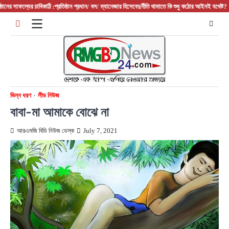
Skip
ফল্যের চাবিকাঠি :প্রতিষ্ঠান প্রধান/ বস/ ম্যানেজার হিসেবে
দুর্নীতি থামাতে কি শুধু কঠোর আইনই যথেষ্ট?
ফরিদপুরের 
to
content
ভিন্ন ধরণ
লীড নিউজ
বাবা-মা আমাকে বোঝে না
আরএমজি বিডি নিউজ ডেস্ক
July 7, 2021