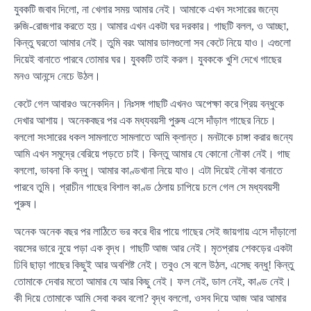
যুবকটি জবাব দিলো, না খেলার সময় আমার নেই। আমাকে এখন সংসারের জন্যে
রুজি-রোজগার করতে হয়। আমার এখন একটা ঘর দরকার। গাছটি বলল, ও আচ্ছা,
কিন্তু ঘরতো আমার নেই। তুমি বরং আমার ডালগুলো সব কেটে নিয়ে যাও। এগুলো
দিয়েই বানাতে পারবে তোমার ঘর। যুবকটি তাই করল। যুবককে খুশি দেখে গাছের
মনও আনন্দে নেচে উঠল।
কেটে গেল আবারও অনেকদিন। নিঃসঙ্গ গাছটি এখনও অপেক্ষা করে প্রিয় বন্ধুকে
দেখার আশায়। অনেকবছর পর এক মধ্যবয়সী পুরুষ এসে দাঁড়াল গাছের নিচে।
বললো সংসারের ধকল সামলাতে সামলাতে আমি ক্লান্ত। মনটাকে চাঙ্গা করার জন্যে
আমি এখন সমুদ্রে বেরিয়ে পড়তে চাই। কিন্তু আমার যে কোনো নৌকা নেই। গাছ
বললো, ভাবনা কি বন্ধু। আমার কাণ্ডখানা নিয়ে যাও। এটা দিয়েই নৌকা বানাতে
পারবে তুমি। প্রাচীন গাছের বিশাল কাণ্ড ঠেলায় চাপিয়ে চলে গেল সে মধ্যবয়সী
পুরুষ।
অনেক অনেক বছর পর লাঠিতে ভর করে ধীর পায়ে গাছের সেই জায়গায় এসে দাঁড়ালো
বয়সের ভারে নুয়ে পড়া এক বৃদ্ধ। গাছটি আজ আর নেই। মৃতপ্রায় শেকড়ের একটা
ঢিবি ছাড়া গাছের কিছুই আর অবশিষ্ট নেই। তবুও সে বলে উঠল, এসেছ বন্ধু! কিন্তু
তোমাকে দেবার মতো আমার যে আর কিছু নেই। ফল নেই, ডাল নেই, কাণ্ড নেই।
কী দিয়ে তোমাকে আমি সেবা করব বলো? বৃদ্ধ বললো, ওসব দিয়ে আজ আর আমার