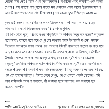
কোনো কাজ নেই। আমি এখন বৃদ্ধ অবসন্ন। বিশ্রামের একটু জায়গাই এখন আমার
চাওয়া। গাছ বললো, বন্ধু বুড়ো গাছের মরা শেকড়ের চেয়ে ভালো বিশ্র্রামের জায়গা
আর কী হতে পারে? এস, ঠেস দিয়ে বসো। সব ভাবনা ভুলে নিশ্চিন্তে আরাম কর।
বৃদ্ধ তাই করল। অনেকদিন পর হাসল নিঃসঙ্গ গাছ। কাঁদলও। তবে এ কান্না
আনন্দের। হারানো প্রিয়জনকে কাছে ফিরে পাবার খুশিতে।
এই শিশু থেকে বৃদ্ধে পরিণত হওয়া মানুষটিকে কি আপনার নিষ্ঠুর মনে হচ্ছে? অকৃতজ্ঞ
মনে হচ্ছে? তাহলে মনে করে দেখুন তো আপনার মাকে কি আপনি কখনো ধন্যবাদ
দিয়েছেন আপনাকে ধারণ, লালন এবং পালনের খুঁটিনাটি কাজগুলো বছরের পর বছর ধরে
অম্লান বদনে করে যাবার জন্যে? বাবাকে কি কখনো থ্যাংকস জানিয়েছেন কষ্টার্জিত
উপার্জনে আপনাকে আজকের অবস্থান গড়ে দেয়ার জন্যে? শাসনের আড়ালে
স্নেহপূর্ণ মন নিয়ে আপনাকে সঠিক পথে নির্দেশিত করার জন্যে? হয়তো আপনি মনে
করতে পারবেন না। কারণ মা-বাবা আমাদের জন্যে যা কিছু করেন আমরা ধরে নিই যে,
এটা তো তাদের দায়িত্ব। কিন্তু ভেবে দেখুন, এর যে কোনো একটি ক্ষেত্রেও যদি
তারা দায়িত্বটি পালন না করতেন, কী অবস্থা হতো আপনার! কত অসহায় হয়ে
পড়তেন আপনি!
Post
⟵
⟶
গেমিং আসক্তিমুক্তিতে অভিভাবক
খুব সাধারন জীবন যাপন করা মানুষগুলোর