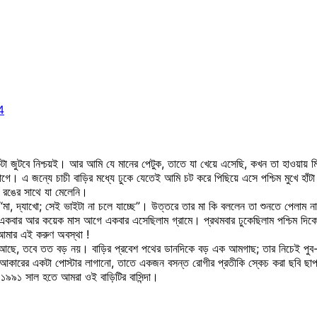
4
টা জুটবে নিশ্চয়ই। আর আমি যে মানের পেটুক, তাতে যা খেয়ে এসেছি, কখন তা হাওয়ায় মি
গে। এ জন্যে চাচী বাড়ির মধ্যে ঢুকে যেতেই আমি চট করে পিছিয়ে এসে পশ্চিম মুখে হাঁ
ত রঙের সাথে যা মেলেনি।
“মা, দ্যাখো; সেই ভাইটা না চলে যাচ্ছে”। উত্তরে তার মা কি বললেন তা শুনতে পেলাম
 আর কয়েক মাস আগে একবার এসেছিলাম গ্রামে। প্রথমবার ঢুকেছিলাম পশ্চিম দিকের গ্
আমার এই করুণ অবস্থা !
ুর আছে, তবে তত বড় নয়। বাড়ির প্রবেশ পথের ডানদিকে বড় এক আমগাছ; তার নিচেই পুব-
আকারের একটা পোস্টার লাগানো, তাতে একজন বসন্ত রোগীর প্রতীকি স্কেচ করা ছবি ছাপ
ে ১৯৯১ সাল হতে আমরা ওই বাড়িটির বাসিন্দা।