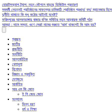
Skip
হোয়াটসঅ্যাপ ট্র্যাপ: নতুন কৌশলে বাড়ছে ডিজিটাল প্রতারণা
to
সমমর্মী নেতৃত্বই প্রতিষ্ঠানের সাফল্যের চাবিকাঠি :প্রতিষ্ঠান প্রধান/ বস/ ম্যানেজার হিসে
content
দুর্নীতি থামাতে কি শুধু কঠোর আইনই যথেষ্ট?
ফরিদপুরের আলফাডাঙ্গায় বাজার বণিক সমিতির নতুন আহ্বায়ক কমিটি গঠন
আমড়া : দামে সস্তা, গুণে সেরা! নামের শুরুতে ‘আম’ থাকলেই কি আম হয়?
প্রচ্ছদ
জাতীয়
রাজনীতি
অর্থনীতি
আন্তর্জাতিক
খেলাধুলা
বিনোদন
বিজ্ঞান ও প্রযুক্তি
দেশজুড়ে
আর্কাইভ
আর এম জি জোন
ই পি জেড জোন
অন্যান্য
ভিন্ন ধরণ
ধর্ম ও শিক্ষা