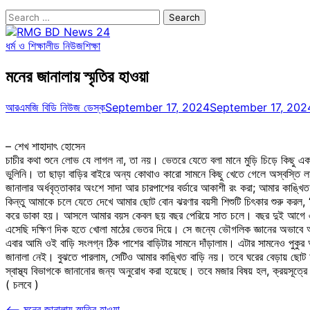
Search
for:
ধর্ম ও শিক্ষা
লীড নিউজ
শিক্ষা
মনের জানালায় স্মৃতির হাওয়া
আরএমজি বিডি নিউজ ডেস্ক
September 17, 2024
September 17, 202
– শেখ শাহাদাৎ হোসেন
চাচীর কথা শুনে লোভ যে লাগল না, তা নয়। ভেতরে যেতে বলা মানে মুড়ি চিড়ে কিছু এক
ভুলিনি। তা ছাড়া বাড়ির বাইরে অন্য কোথাও কারো সামনে কিছু খেতে গেলে অস্বস্তি লা
জানালার অর্ধবৃত্তাকার অংশে সাদা আর চারপাশের বর্ডারে আকাশী রং করা; আমার কাঙ্খি
কিন্তু আমাকে চলে যেতে দেখে আমার ছোট বোন ঝরণার বয়সী শিশুটি চিৎকার শুরু করল, 
করে ডাকা হয়। আসলে আমার বয়স কেবল ছয় বছর পেরিয়ে সাত চলে। বছর দুই আগে একবার
এসেছি দক্ষিণ দিক হতে খোলা মাঠের ভেতর দিয়ে। সে জন্যে ভৌগলিক জ্ঞানের অভাবে 
এবার আমি ওই বাড়ি সংলগ্ন ঠিক পাশের বাড়িটার সামনে দাঁড়ালাম। এটার সামনেও পুক
জানালা নেই। বুঝতে পারলাম, সেটিও আমার কাঙ্খিত বাড়ি নয়। তবে ঘরের বেড়ায় ছোট 
স্বাস্থ্য বিভাগকে জানানোর জন্য অনুরোধ করা হয়েছে। তবে মজার বিষয় হল, ক্রয়সূত্র
( চলবে )
⟵
মনের জানালায় স্মৃতির হাওয়া