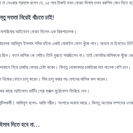
িশ না নেওয়ার প্রসঙ্গে বলেন যে, ২৫ লাখ টাকাই যখন ফেরত দিলাম তখন বকশিস কেন নিতে হব
তু সততা নিয়েই বাঁচতে চাই!
কিন নাগরিকের আইফোন ফেরত দিলেন এক রিকশাচালক।
কশাচালক আমিনুল ইসলাম গদির ফাঁকে একটা মোবাইল ফোন খুঁজে পান। মডেল না চিনলেও তিন
ন্ধ ছিল। ফলে মালিক কে সেটাও তিনি বুঝতে পারছিলেন না। তাই ফোনটার মালিককে খুঁজে বের
োকানে গিয়ে চার্জার কেনার চেষ্টা করেন। কিন্তু দোকানদার চার্জারের দাম অনেক বেশি চান।
ে নিজের ফোনে চালু করেন। সিম চালু করার পর ফোনের মালিক কল করেন।
কের কাছে আইফোন থার্টিন প্রো ম্যাক্স মুঠোফোন ফিরিয়ে দেন।
গার্মেন্টসকর্মী। আমিনুল বলেন- আমি গরীব। সংসারে অভাব আছে। কিন্তু অন্যের সম্পদে
হিসাব দিতে হবে না…