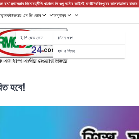
হিসেবে
দুর্নীতি থামাতে কি শুধু কঠোর আইনই যথেষ্ট?
ফরিদপুরের আলফাডাঙ্গায় বাজার বণিক সমিতির নতুন
ড়ে
আর্কাইভ
আর এম জি জোন
অন্যান্য
ই পি জেড জোন
ভিন্ন ধরণ
ধর্ম ও শিক্ষা
িত হবে!