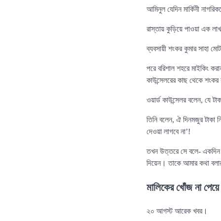
আমিনুল যেদিন মার্কিনী নাগ
রাস্তায় কুড়িয়ে পাওয়া এক লাখ
ব্যবসায়ী শংকর কুমার সাহা মো
পরে বরিশাল শহরে মাইকিং করা
কাউন্সেলরের কাছ থেকে শংকর
ওয়ার্ড কাউন্সেলর বলেন, যে
তিনি বলেন, ঐ দিনমজুর টাকা ন
দেওয়া লাগবে না’!
তখন উত্তরে সে বলে- একদিন ম
দিয়েন। তাকে আমার কথা বলা
মালিকের খোঁজ না পেয়
২০ আগস্ট আরেক খবর।