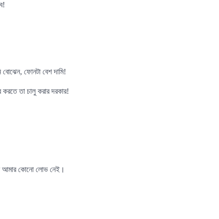
ে!
ি বোঝেন, ফোনটা বেশ দামি!
 করতে তা চালু করার দরকার!
র ওপর আমার কোনো লোভ নেই।