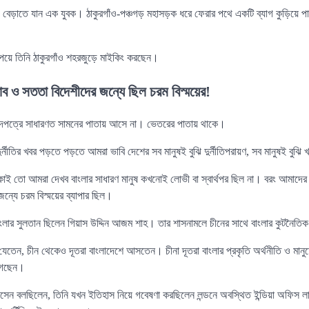
য়ে বেড়াতে যান এক যুবক। ঠাকুরগাঁও-পঞ্চগড় মহাসড়ক ধরে ফেরার পথে একটি ব্যাগ কুড়িয়ে প
পেয়ে তিনি ঠাকুরগাঁও শহরজুড়ে মাইকিং করছেন।
ভাব ও সততা বিদেশীদের জন্যে ছিল চরম বিস্ময়ের!
দপত্রে সাধারণত সামনের পাতায় আসে না। ভেতরের পাতায় থাকে।
্নীতির খবর পড়তে পড়তে আমরা ভাবি দেশের সব মানুষই বুঝি দুর্নীতিপরায়ণ, সব মানুষই বুঝি 
াই তো আমরা দেখব বাংলার সাধারণ মানুষ কখনোই লোভী বা স্বার্থপর ছিল না। বরং আমাদের 
জন্যে চরম বিস্ময়ের ব্যাপার ছিল।
র সুলতান ছিলেন গিয়াস উদ্দিন আজম শাহ। তার শাসনামলে চীনের সাথে বাংলার কুটনৈতিক 
েতেন, চীন থেকেও দূতরা বাংলাদেশে আসতেন। চীনা দূতরা বাংলার প্রকৃতি অর্থনীতি ও মানুষে
গেছেন।
ন বলছিলেন, তিনি যখন ইতিহাস নিয়ে গবেষণা করছিলেন লন্ডনে অবস্থিত ইন্ডিয়া অফিস লাই