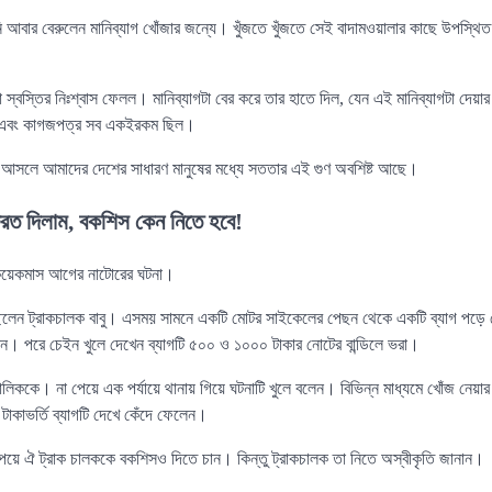
ি আবার বেরুলেন মানিব্যাগ খোঁজার জন্যে। খুঁজতে খুঁজতে সেই বাদামওয়ালার কাছে উপস্থি
স্বস্তির নিঃশ্বাস ফেলল। মানিব্যাগটা বের করে তার হাতে দিল, যেন এই মানিব্যাগটা দেয়
কা এবং কাগজপত্র সব একইরকম ছিল।
। আসলে আমাদের দেশের সাধারণ মানুষের মধ্যে সততার এই গুণ অবশিষ্ট আছে।
রত দিলাম, বকশিস কেন নিতে হবে!
কয়েকমাস আগের নাটোরের ঘটনা।
চ্ছিলেন ট্রাকচালক বাবু। এসময় সামনে একটি মোটর সাইকেলের পেছন থেকে একটি ব্যাগ পড়
 নেন। পরে চেইন খুলে দেখেন ব্যাগটি ৫০০ ও ১০০০ টাকার নোটের বান্ডিলে ভরা।
ালিককে। না পেয়ে এক পর্যায়ে থানায় গিয়ে ঘটনাটি খুলে বলেন। বিভিন্ন মাধ্যমে খোঁজ নেয়ার
াকাভর্তি ব্যাগটি দেখে কেঁদে ফেলেন।
 পেয়ে ঐ ট্রাক চালককে বকশিসও দিতে চান। কিন্তু ট্রাকচালক তা নিতে অস্বীকৃতি জানান।