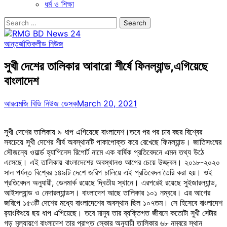
ধর্ম ও শিক্ষা
Search
for:
আন্তর্জাতিক
লীড নিউজ
সুখী দেশের তালিকার আবারো শীর্ষে ফিনল্যান্ড,এগিয়েছে
বাংলাদেশ
আরএমজি বিডি নিউজ ডেস্ক
March 20, 2021
সুখী দেশের তালিকায় ৯ ধাপ এগিয়েছে বাংলাদেশ।তবে পর পর চার বছর বিশ্বের
সবচেয়ে সুখী দেশের শীর্ষ অবস্থানটি পাকাপোক্ত করে রেখেছে ফিনল্যান্ড। জাতিসংঘের
সৌজন্যে ওয়ার্ল্ড হ্যাপিনেস রিপোর্ট নামে এক বার্ষিক প্রতিবেদনে এমন তথ্য উঠে
এসেছে। এই তালিকায় বাংলাদেশের অবস্থানও আগের চেয়ে উজ্জ্বল। ২০১৮-২০২০
সাল পর্যন্ত বিশ্বের ১৪৯টি দেশে জরিপ চালিয়ে এই প্রতিবেদন তৈরি করা হয়। ওই
প্রতিবেদন অনুযায়ী, ডেনমার্ক রয়েছে দ্বিতীয় স্থানে। এরপরেই রয়েছে সুইজারল্যান্ড,
আইসল্যান্ড ও নেদারল্যান্ডস। বাংলাদেশ আছে তালিকার ১০১ নম্বরে। এর আগের
জরিপে ১৫৩টি দেশের মধ্যে বাংলাদেশের অবস্থান ছিল ১০৭তম। সে হিসেবে বাংলাদেশ
র
্যাংকিংয়ে ছয় ধাপ এগিয়েছে। তবে মানুষ তার ব্যক্তিগত জীবনে কতোটা সুখী সেটার
গড় মূল্যায়ণে বাংলাদেশ তার প্রাপ্ত স্কোর অনুযায়ী তালিকার ৬৮ নম্বরে স্থান