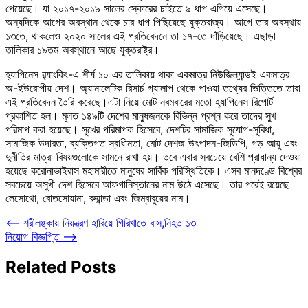
পেয়েছে। যা ২০১৭-২০১৯ সালের স্কোরের চাইতে ৯ ধাপ এগিয়ে এসেছে।
অন্যদিকে আগের অবস্থান থেকে চার ধাপ পিছিয়েছে যুক্তরাজ্য। আগে তার অবস্থায়
১৩তে, থাকলেও ২০২০ সালের এই প্রতিবেদনে তা ১৭-তে দাঁড়িয়েছে। এছাড়া
তালিকার ১৯তম অবস্থানে আছে যুক্তরাষ্ট্র।
হ্যাপিনেস র
্যাংকিং-এ শীর্ষ ১০ এর তালিকায় থাকা একমাত্র নিউজিল্যান্ডই একমাত্র
অ-ইউরোপীয় দেশ। অ্যানালেটিক রিসার্চ গ্যালাপ থেকে পাওয়া তথ্যের ভিত্তিতে তারা
এই প্রতিবেদন তৈরি করেছে।এটা নিয়ে মোট নবমবারের মতো হ্যাপিনেস রিপোর্ট
প্রকাশিত হল। মূলত ১৪৯টি দেশের মানুষজনকে বিভিন্ন প্রশ্ন করে তাদের সুখ
পরিমাপ করা হয়েছে। সুখের পরিমাপক হিসেবে, দেশটির সামাজিক সুযোগ-সুবিধা,
সামাজিক উদারতা, ব্যক্তিগত স্বাধীনতা, মোট দেশজ উৎপাদন-জিডিপি, গড় আয়ু এবং
দুর্নীতির মাত্রা বিষয়গুলোকে সামনে রাখা হয়। তবে এবার সবচেয়ে বেশি প্রাধান্য দেওয়া
হয়েছে করোনাভাইরাস মহামারীতে মানুষের সার্বিক পরিস্থিতিকে। এসব মানদণ্ডে বিশ্বের
সবচেয়ে অসুখী দেশ হিসেবে আফগানিস্তানের নাম উঠে এসেছে। তার পরেই রয়েছে
লেসোথো, বোতসোয়ানা, রুয়ান্ডা এবং জিম্বাবুয়ের নাম।
Post
⟵
শ্রীলঙ্কায় নিয়ন্ত্রণ হারিয়ে গিরিখাতে বাস,নিহত ১৩
নিয়োগ বিজ্ঞপ্তি
⟶
navigation
Related Posts