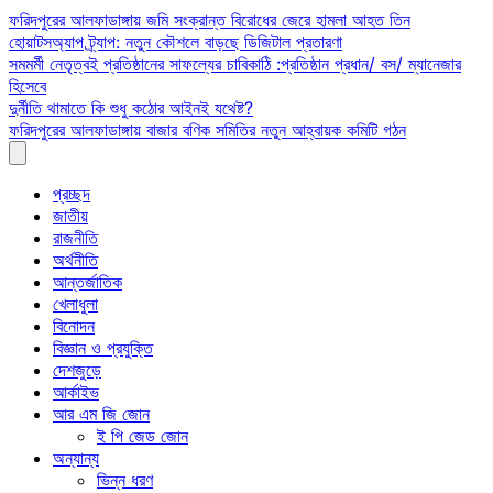
Skip
ফরিদপুরের আলফাডাঙ্গায় জমি সংক্রান্ত বিরোধের জেরে হামলা আহত তিন
to
হোয়াটসঅ্যাপ ট্র্যাপ: নতুন কৌশলে বাড়ছে ডিজিটাল প্রতারণা
content
সমমর্মী নেতৃত্বই প্রতিষ্ঠানের সাফল্যের চাবিকাঠি :প্রতিষ্ঠান প্রধান/ বস/ ম্যানেজার
হিসেবে
দুর্নীতি থামাতে কি শুধু কঠোর আইনই যথেষ্ট?
ফরিদপুরের আলফাডাঙ্গায় বাজার বণিক সমিতির নতুন আহ্বায়ক কমিটি গঠন
প্রচ্ছদ
জাতীয়
রাজনীতি
অর্থনীতি
আন্তর্জাতিক
খেলাধুলা
বিনোদন
বিজ্ঞান ও প্রযুক্তি
দেশজুড়ে
আর্কাইভ
আর এম জি জোন
ই পি জেড জোন
অন্যান্য
ভিন্ন ধরণ