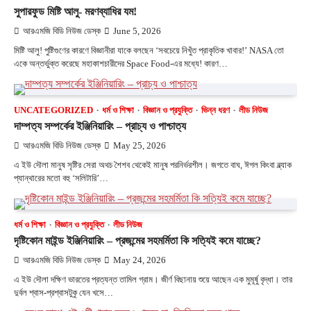
সুপারফুড মিষ্টি আলু- মরণব্যাধির যম!
আরএমজি বিডি নিউজ ডেস্ক
June 5, 2026
মিষ্টি আলু! পুষ্টিগুণের কারণে বিজ্ঞানীরা যাকে বলছেন ‘সবচেয়ে নিখুঁত প্রাকৃতিক খাবার!’ NASA তো
একে অন্তর্ভুক্ত করেছে মহাকাশচারীদের Space Food-এর মধ্যে! কারণ…
UNCATEGORIZED
ধর্ম ও শিক্ষা
বিজ্ঞান ও প্রযুক্তি
ভিন্ন ধরণ
লীড নিউজ
দাম্পত্য সম্পর্কের ইঞ্জিনিয়ারিং – প্রাচ্য ও পাশ্চাত্য
আরএমজি বিডি নিউজ ডেস্ক
May 25, 2026
এ ইউ দৌলা মানুষ সৃষ্টির সেরা অথচ শৈশব থেকেই মানুষ পরনির্ভরশীল। জগতে বাঘ, ঈগল কিংবা ব্ল্যাক
প্যান্থারের মতো বহু ‘সলিটারি’…
ধর্ম ও শিক্ষা
বিজ্ঞান ও প্রযুক্তি
লীড নিউজ
দৃষ্টিকোন মাইন্ড ইঞ্জিনিয়ারিং – প্রজন্মের সহমর্মিতা কি সত্যিই কমে যাচ্ছে?
আরএমজি বিডি নিউজ ডেস্ক
May 24, 2026
এ ইউ দৌলা দক্ষিণ ভারতের প্রত্যন্ত তামিল গ্রাম। জীর্ণ বিছানায় শুয়ে আছেন এক মুমূর্ষু বৃদ্ধা। তার
দুর্বল শ্বাস-প্রশ্বাসটুকু যেন খসে…