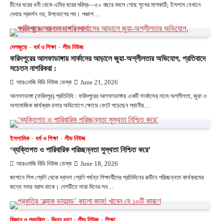
টিনের ঘরের ধনী থেকে এসির ঘরের দরিদ্র—৫০ বছরে বদলে গেছে সুখের মাপকাঠি; ইসলাম যেখানে
দেখায় প্রদর্শন নয়, উপভোগের পথ। পঞ্চাশ…
দেশজুড়ে
ধর্ম ও শিক্ষা
লীড নিউজ
ফরিদপুরের আলফাডাঙ্গায় সার্কাসের আড়ালে জুয়া-অশ্লীলতার অভিযোগ, প্রতিবাদে
সচেতন নাগরিকরা :
আরএমজি বিডি নিউজ ডেস্ক
June 21, 2026
আলফাডাঙ্গা (ফরিদপুর) প্রতিনিধি : ফরিদপুরের আলফাডাঙ্গায় একটি সার্কাসের নামে অশ্লীলতা, জুয়া ও
অসামাজিক কার্যক্রম চলার অভিযোগে ক্ষোভে ফেটে পড়েছেন স্থানীয়…
ইসলামিক
ধর্ম ও শিক্ষা
লীড নিউজ
‘ব্যক্তিগত ও পারিবারিক পরিচ্ছন্নতা সুস্থতা নিশ্চিত করে’
আরএমজি বিডি নিউজ ডেস্ক
June 18, 2026
জাপানে শিশু শ্রেণি থেকে দ্বাদশ শ্রেণি পর্যন্ত শিক্ষার্থীদের প্রতিদিনের রুটিনে পরিচ্ছন্নতা কার্যক্রমের
জন্যে সময় বরাদ্দ থাকে। দেশটিতে সারা দিনের সব…
বিজ্ঞান ও প্রযুক্তি
ভিন্ন ধরণ
লীড নিউজ
শিক্ষা