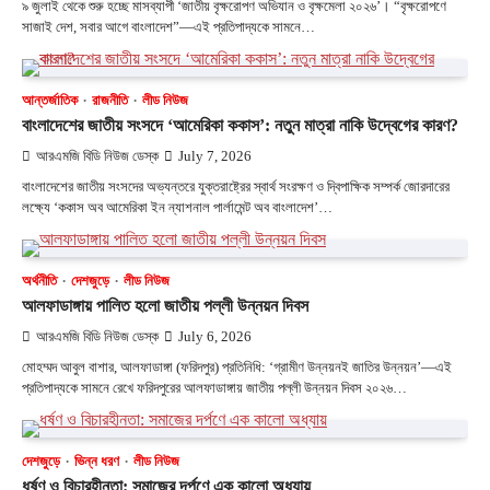
৯ জুলাই থেকে শুরু হচ্ছে মাসব্যাপী ‘জাতীয় বৃক্ষরোপণ অভিযান ও বৃক্ষমেলা ২০২৬’। “বৃক্ষরোপণে
সাজাই দেশ, সবার আগে বাংলাদেশ”—এই প্রতিপাদ্যকে সামনে…
আন্তর্জাতিক
রাজনীতি
লীড নিউজ
বাংলাদেশের জাতীয় সংসদে ‘আমেরিকা ককাস’: নতুন মাত্রা নাকি উদ্বেগের কারণ?
আরএমজি বিডি নিউজ ডেস্ক
July 7, 2026
বাংলাদেশের জাতীয় সংসদের অভ্যন্তরে যুক্তরাষ্ট্রের স্বার্থ সংরক্ষণ ও দ্বিপাক্ষিক সম্পর্ক জোরদারের
লক্ষ্যে ‘ককাস অব আমেরিকা ইন ন্যাশনাল পার্লামেন্ট অব বাংলাদেশ’…
অর্থনীতি
দেশজুড়ে
লীড নিউজ
আলফাডাঙ্গায় পালিত হলো জাতীয় পল্লী উন্নয়ন দিবস
আরএমজি বিডি নিউজ ডেস্ক
July 6, 2026
মোহম্মদ আবুল বাশার, আলফাডাঙ্গা (ফরিদপুর) প্রতিনিধি: ‘গ্রামীণ উন্নয়নই জাতির উন্নয়ন’—এই
প্রতিপাদ্যকে সামনে রেখে ফরিদপুরের আলফাডাঙ্গায় জাতীয় পল্লী উন্নয়ন দিবস ২০২৬…
দেশজুড়ে
ভিন্ন ধরণ
লীড নিউজ
ধর্ষণ ও বিচারহীনতা: সমাজের দর্পণে এক কালো অধ্যায়