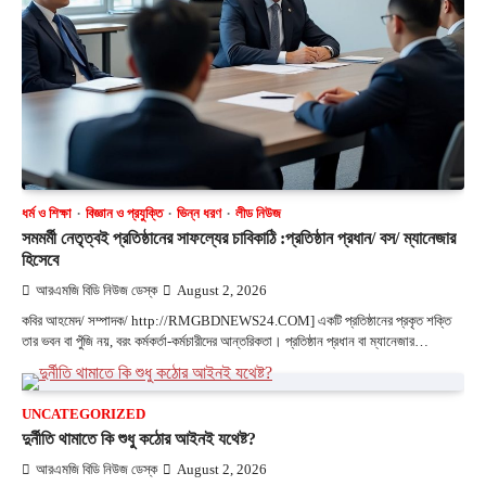
ধর্ম ও শিক্ষা
বিজ্ঞান ও প্রযুক্তি
ভিন্ন ধরণ
লীড নিউজ
সমমর্মী নেতৃত্বই প্রতিষ্ঠানের সাফল্যের চাবিকাঠি :প্রতিষ্ঠান প্রধান/ বস/ ম্যানেজার
হিসেবে
আরএমজি বিডি নিউজ ডেস্ক
August 2, 2026
কবির আহমেদ/ সম্পাদক/ http://RMGBDNEWS24.COM] একটি প্রতিষ্ঠানের প্রকৃত শক্তি
তার ভবন বা পুঁজি নয়, বরং কর্মকর্তা-কর্মচারীদের আন্তরিকতা। প্রতিষ্ঠান প্রধান বা ম্যানেজার…
UNCATEGORIZED
দুর্নীতি থামাতে কি শুধু কঠোর আইনই যথেষ্ট?
আরএমজি বিডি নিউজ ডেস্ক
August 2, 2026