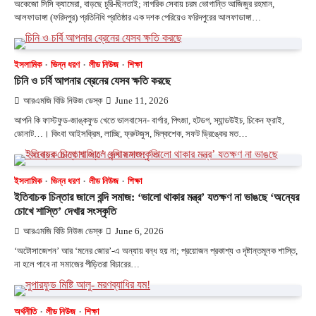
অকেজো সিসি ক্যামেরা, বাড়ছে চুরি-ছিনতাই; নাগরিক সেবায় চরম ভোগান্তি আজিজুর রহমান,
আলফাডাঙ্গা (ফরিদপুর) প্রতিনিধি প্রতিষ্ঠার এক দশক পেরিয়েও ফরিদপুরের আলফাডাঙ্গা…
ইসলামিক
ভিন্ন ধরণ
লীড নিউজ
শিক্ষা
চিনি ও চর্বি আপনার ব্রেনের যেসব ক্ষতি করছে
আরএমজি বিডি নিউজ ডেস্ক
June 11, 2026
আপনি কি ফাস্টফুড-জাঙ্কফুড খেতে ভালবাসেন- বার্গার, পিৎজা, হটডগ, স্যান্ডউইচ, চিকেন ফ্রাই,
ডোনাট…। কিংবা আইসক্রিম, লাচ্ছি, ফ্রুটজুস, মিল্কশেক, সফট ড্রিঙ্কের মত…
ইসলামিক
ভিন্ন ধরণ
লীড নিউজ
শিক্ষা
ইতিবাচক চিন্তার জালে বন্দি সমাজ: ‘ভালো থাকার মন্ত্র’ যতক্ষণ না ভাঙছে ‘অন্যের
চোখে শাস্তি’ দেখার সংস্কৃতি
আরএমজি বিডি নিউজ ডেস্ক
June 6, 2026
‘অটোসাজেশন’ আর ‘মনের জোর’-এ অন্যায় বন্ধ হয় না; প্রয়োজন প্রকাশ্য ও দৃষ্টান্তমূলক শাস্তি,
না হলে পাবে না সমাজের পীড়িতরা বিচারের…
অর্থনীতি
লীড নিউজ
শিক্ষা