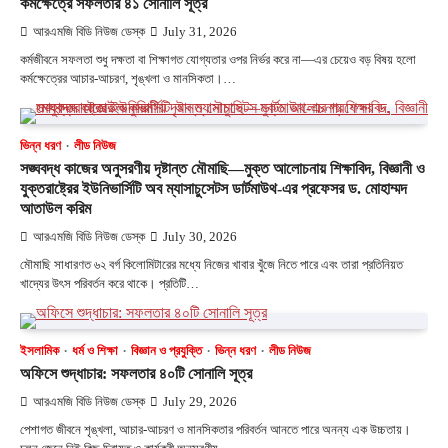
কর্মক্ষেত্রে সফলতার ৪১ সোনালি সূত্র
আরএমজি বিডি নিউজ ডেস্ক
July 31, 2026
কর্মজীবনে সফলতা শুধু দক্ষতা বা শিক্ষাগত যোগ্যতার ওপর নির্ভর করে না—এর চেয়েও বড় বিষয় হলো
কর্মক্ষেত্রের আচার-আচরণ, শৃঙ্খলা ও মানসিকতা।…
ভিন্ন ধরণ
লীড নিউজ
সঙ্ঘবদ্ধ কাজের অনুসরণীয় দৃষ্টান্ত মৌমাছি—মুক্ত আলোচনায় শিক্ষাবিদ, বিজ্ঞানী ও
যুক্তরাষ্ট্রের ইউনিভার্সিটি অব ম্যাসাচুসেটস ডার্টমাউথ-এর প্রফেসর ড. মোহাম্মদ
আতাউল করিম
আরএমজি বিডি নিউজ ডেস্ক
July 30, 2026
মৌমাছি সাধারণত ৬২ বর্গ কিলোমিটারের মধ্যে নিজের খাবার খুঁজে নিতে পারে এবং তারা প্রতিনিয়ত
খাদ্যের উৎস পরিবর্তন করে থাকে। প্রতিটি…
ইসলামিক
ধর্ম ও শিক্ষা
বিজ্ঞান ও প্রযুক্তি
ভিন্ন ধরণ
লীড নিউজ
অফিসে শুদ্ধাচার: সফলতার ৪০টি সোনালি সূত্র
আরএমজি বিডি নিউজ ডেস্ক
July 29, 2026
পেশাগত জীবনে শৃঙ্খলা, আচার-আচরণ ও মানসিকতার পরিবর্তন আনতে পারে অনন্য এক উচ্চতায়।