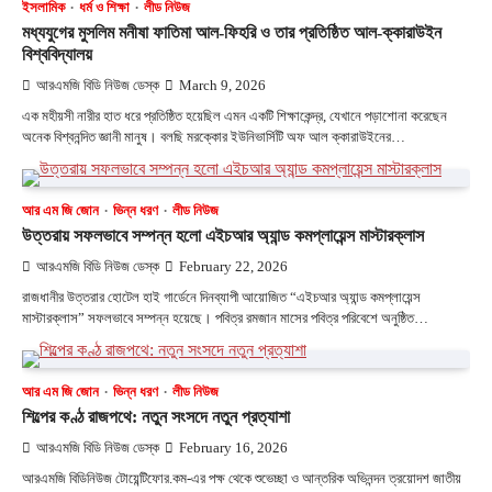
ইসলামিক
ধর্ম ও শিক্ষা
লীড নিউজ
মধ্যযুগের মুসলিম মনীষা ফাতিমা আল-ফিহরি ও তার প্রতিষ্ঠিত আল-ক্কারাউইন
বিশ্ববিদ্যালয়
আরএমজি বিডি নিউজ ডেস্ক
March 9, 2026
এক মহীয়সী নারীর হাত ধরে প্রতিষ্ঠিত হয়েছিল এমন একটি শিক্ষাকেন্দ্র, যেখানে পড়াশোনা করেছেন
অনেক বিশ্বনন্দিত জ্ঞানী মানুষ। বলছি মরক্কোর ইউনিভার্সিটি অফ আল ক্কারাউইনের…
আর এম জি জোন
ভিন্ন ধরণ
লীড নিউজ
উত্তরায় সফলভাবে সম্পন্ন হলো এইচআর অ্যান্ড কমপ্লায়েন্স মাস্টারক্লাস
আরএমজি বিডি নিউজ ডেস্ক
February 22, 2026
রাজধানীর উত্তরার হোটেল হাই গার্ডেনে দিনব্যাপী আয়োজিত “এইচআর অ্যান্ড কমপ্লায়েন্স
মাস্টারক্লাস” সফলভাবে সম্পন্ন হয়েছে। পবিত্র রমজান মাসের পবিত্র পরিবেশে অনুষ্ঠিত…
আর এম জি জোন
ভিন্ন ধরণ
লীড নিউজ
শিল্পের কণ্ঠ রাজপথে: নতুন সংসদে নতুন প্রত্যাশা
আরএমজি বিডি নিউজ ডেস্ক
February 16, 2026
আরএমজি বিডিনিউজ টোয়েন্টিফোর.কম-এর পক্ষ থেকে শুভেচ্ছা ও আন্তরিক অভিনন্দন ত্রয়োদশ জাতীয়