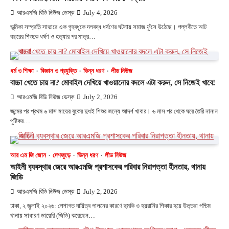
আরএমজি বিডি নিউজ ডেস্ক
July 4, 2026
ভূমিকা সম্প্রতি সাভারে এক গৃহবধূকে দলবদ্ধ ধর্ষণের ঘটনায় সমাজ ফুঁসে উঠেছে। পল্লবীতে আট
বছরের শিশুকে ধর্ষণ ও হত্যার পর মাত্র…
ধর্ম ও শিক্ষা
বিজ্ঞান ও প্রযুক্তি
ভিন্ন ধরণ
লীড নিউজ
বাচ্চা খেতে চায় না? মোবাইল দেখিয়ে খাওয়ানোর বদলে এটা করুন, সে নিজেই খাবে!
আরএমজি বিডি নিউজ ডেস্ক
July 2, 2026
জন্মের পর প্রথম ৬ মাস মায়ের বুকের দুধই শিশুর জন্যে আদর্শ খাবার। ৬ মাস পর থেকে ঘরে তৈরি নানান
পুষ্টিকর…
আর এম জি জোন
দেশজুড়ে
ভিন্ন ধরণ
লীড নিউজ
আইনী ব‍্যবস্থার জেরে আরএমজি প্রশাসকের পরিবার নিরাপত্তা হীনতায়, থানায়
জিডি
আরএমজি বিডি নিউজ ডেস্ক
July 2, 2026
ঢাকা, ২ জুলাই ২০২৬: পেশাগত দায়িত্ব পালনের কারণে হুমকি ও হয়রানির শিকার হয়ে উত্তরা পশ্চিম
থানায় সাধারণ ডায়েরি (জিডি) করেছেন…