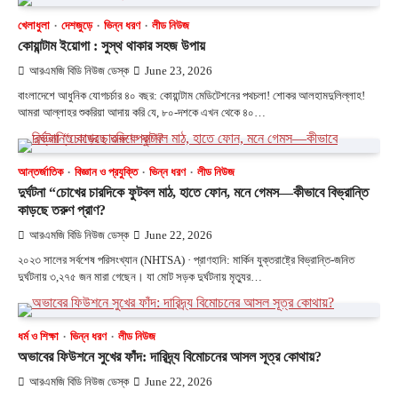
খেলাধুলা
দেশজুড়ে
ভিন্ন ধরণ
লীড নিউজ
কোয়ান্টাম ইয়োগা : সুস্থ থাকার সহজ উপায়
আরএমজি বিডি নিউজ ডেস্ক
June 23, 2026
বাংলাদেশে আধুনিক যোগচর্চার ৪০ বছর: কোয়ান্টাম মেডিটেশনের পথচলা! শোকর আলহামদুলিল্লাহ!
আমরা আল্লাহর শুকরিয়া আদায় করি যে, ৮০-দশকে এখন থেকে ৪০…
আন্তর্জাতিক
বিজ্ঞান ও প্রযুক্তি
ভিন্ন ধরণ
লীড নিউজ
দুর্ঘটনা “চোখের চারদিকে ফুটবল মাঠ, হাতে ফোন, মনে গেমস—কীভাবে বিভ্রান্তি
কাড়ছে তরুণ প্রাণ?
আরএমজি বিডি নিউজ ডেস্ক
June 22, 2026
২০২৩ সালের সর্বশেষ পরিসংখ্যান (NHTSA) · প্রাণহানি: মার্কিন যুক্তরাষ্ট্রে বিভ্রান্তি-জনিত
দুর্ঘটনায় ৩,২৭৫ জন মারা গেছেন। যা মোট সড়ক দুর্ঘটনায় মৃত্যুর…
ধর্ম ও শিক্ষা
ভিন্ন ধরণ
লীড নিউজ
অভাবের ফিউশনে সুখের ফাঁদ: দারিদ্র্য বিমোচনের আসল সূত্র কোথায়?
আরএমজি বিডি নিউজ ডেস্ক
June 22, 2026