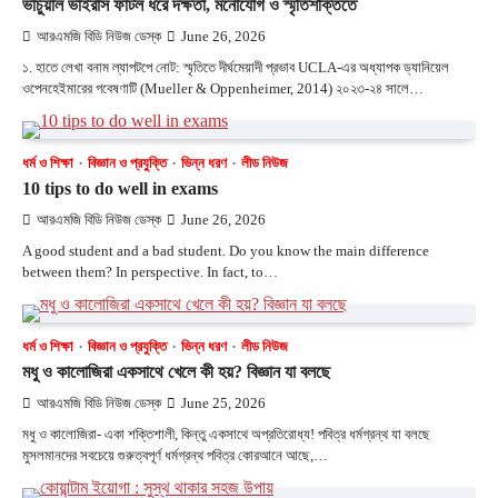
ভার্চুয়াল ভাইরাস ফাটল ধরে দক্ষতা, মনোযোগ ও স্মৃতিশক্তিতে
আরএমজি বিডি নিউজ ডেস্ক
June 26, 2026
১. হাতে লেখা বনাম ল্যাপটপে নোট: স্মৃতিতে দীর্ঘমেয়াদী প্রভাব UCLA-এর অধ্যাপক ড্যানিয়েল
ওপেনহেইমারের গবেষণাটি (Mueller & Oppenheimer, 2014) ২০২৩-২৪ সালে…
ধর্ম ও শিক্ষা
বিজ্ঞান ও প্রযুক্তি
ভিন্ন ধরণ
লীড নিউজ
10 tips to do well in exams
আরএমজি বিডি নিউজ ডেস্ক
June 26, 2026
A good student and a bad student. Do you know the main difference
between them? In perspective. In fact, to…
ধর্ম ও শিক্ষা
বিজ্ঞান ও প্রযুক্তি
ভিন্ন ধরণ
লীড নিউজ
মধু ও কালোজিরা একসাথে খেলে কী হয়? বিজ্ঞান যা বলছে
আরএমজি বিডি নিউজ ডেস্ক
June 25, 2026
মধু ও কালোজিরা- একা শক্তিশালী, কিন্তু একসাথে অপ্রতিরোধ্য! পবিত্র ধর্মগ্রন্থ যা বলছে
মুসলমানদের সবচেয়ে গুরুত্বপূর্ণ ধর্মগ্রন্থ পবিত্র কোরআনে আছে,…