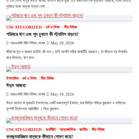
এ ইউ দৌলা মানুষ বলতে আমরা আসলে কাকে বুঝি; এই রক্ত-মাংসের দৃশ্যমান শরীরকে, নাকি ভেতরে
লুকিয়ে থাকা অদৃশ্য সত্তা সেই …
UNCATEGORIZED
ধর্ম ও শিক্ষা
লীড নিউজ
পরিবারে ঋণ এবং সুদ ঢুকলে কী স্ট্যাটাস বাড়বে?
আরএমজি বিডি নিউজ ডেস্ক
May 20, 2026
জীবনের সুখ ও বরকত দুটোই নষ্ট হবে। তাই আপনি সঠিক কাজটিই করছেন। যা কিনতে হয় উপার্জন
করে কিনবেন, ঋণ করে…
ইসলামিক
ধর্ম ও শিক্ষা
লীড নিউজ
ঈদুল আজহা
আরএমজি বিডি নিউজ ডেস্ক
May 19, 2026
ঈদুল আযহা বা কুরবানি ইসলামের একটি গুরুত্বপূর্ণ ইবাদত, যার ভিত্তি পবিত্র কুরআন ও হাদিসের
সুস্পষ্ট নির্দেশনায় প্রতিষ্ঠিত । নিচে কুরআন…
UNCATEGORIZED
অর্থনীতি
আন্তর্জাতিক
জাতীয়
লীড নিউজ
কনজ্যুমারিজম মানুষকে কীভাবে শোষণ করে?