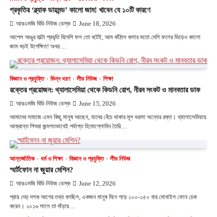
প্রকৃতির ‘ব্ল্যাক ডায়মন্ড’ কালো জাম! খাবেন যে ১০টি কারণে
আরএমজি বিডি নিউজ ডেস্ক
June 18, 2026
আপেল আঙুর মাল্টা প্রভৃতি বিদেশি ফল তো বটেই, আম কাঁঠাল কলার মতো দেশি ফলের ভিড়েও কালো
জাম বড়ই উপেক্ষিত! অথচ…
বিজ্ঞান ও প্রযুক্তি
ভিন্ন ধরণ
লীড নিউজ
শিক্ষা
রক্তের প্রয়োজন: থ্যালাসেমিয়া থেকে কিডনি রোগ, নীরব সংকট ও মানবতার ডাক
আরএমজি বিডি নিউজ ডেস্ক
June 15, 2026
আমাদের সমাজে এমন কিছু মানুষ আছেন, যাদের বেঁচে থাকার মূল ভরসা অন্যের রক্ত। থ্যালাসেমিয়ায়
আক্রান্ত শিশুরা জন্মগতভাবেই পর্যাপ্ত হিমোগ্লোবিন তৈরি…
আন্তর্জাতিক
ধর্ম ও শিক্ষা
বিজ্ঞান ও প্রযুক্তি
লীড নিউজ
স্মার্টফোন না জুয়ার মেশিন?
আরএমজি বিডি নিউজ ডেস্ক
June 12, 2026
প্রায় দেড় দশক আগের তথ্য বলছিল, একজন মানুষ দিনে গড়ে ১০০-১৫০ বার মোবাইল ফোন চেক
করেন। ২০১৬ সালে তা দাঁড়ায়…