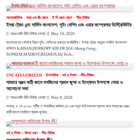
আন্তর্জাতিক
আর এম জি জোন
ই পি জেড জোন
লীড নিউজ
ইসরা ট্রেড এন্ড সার্ভিস বাংলাদেশ: সুইং মেশিন এবং এয়ার কম্প্রেসার ডিস্ট্রিবিউটর
আরএমজি বিডি নিউজ ডেস্ক
May 10, 2026
বাংলাদেশের পোশাক শিল্পে সুইং মেশিনের গুরুত্ব অপরিসীম। ইসরা ট্রেড অ্যান্ড সার্ভিস বাংলাদেশ
বর্তমানে KAISAN,DURKOPP ADLER,SGG Shang Gong ,
SUPREM,MADEST,REDSUN,SQ Tech,…
UNCATEGORIZED
ইসলামিক
ধর্ম ও শিক্ষা
লীড নিউজ
সাভারে খঞ্জন কাঠী জামে মসজিদের প্রথম জুম্মা ও উদ্বোধন উপলক্ষে দোয়া ও
আলোচনা সভা
আরএমজি বিডি নিউজ ডেস্ক
May 8, 2026
সাভার, ৮ মে ২০২৬: ধর্মীয় ও সামাজিক কর্মকাণ্ডে এক নতুন মাইলফলক স্থাপন করে সাভারের খঞ্জন
কাঠী জামে মসজিদে প্রথম জুম্মার…
ধর্ম ও শিক্ষা
ভিন্ন ধরণ
লীড নিউজ