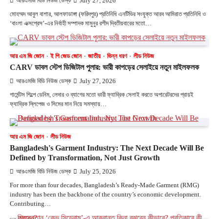
আরএমজি বিডি নিউজ ডেস্ক
July 27, 2026
মোহম্মদ আবুল বাশার, আলফাডাঙ্গা (ফরিদপুর) প্রতিনিধি এনটিভির সংযুক্ত আরব আমিরাত প্রতিনিধি ও
‘বাংলা এক্সপ্রেস’-এর নির্বাহী সম্পাদক মামুনুর রশীদ দ্বিতীয়বারের মতো…
আর এম জি জোন
ই পি জেড জোন
জাতীয়
ভিন্ন ধরণ
লীড নিউজ
CARV ডাবল স্টেপ ডিজিটাল পুলার: ভারী কাপড়ের সেলাইয়ে নতুন মাইলফলক
আরএমজি বিডি নিউজ ডেস্ক
July 27, 2026
গার্মেন্টস শিল্পে ডেনিম, লেদার ও ব্যাগের মতো ভারী ফ্যাব্রিক সেলাই করতে অপারেটরদের প্রায়ই
ফ্যাব্রিক স্লিপেজ ও সিমের মান নিয়ে সমস্যায়…
আর এম জি জোন
লীড নিউজ
Bangladesh's Garment Industry: The Next Decade Will Be
Defined by Transformation, Not Just Growth
আরএমজি বিডি নিউজ ডেস্ক
July 25, 2026
For more than four decades, Bangladesh’s Ready-Made Garment (RMG)
industry has been the backbone of the country’s economic development.
Contributing…