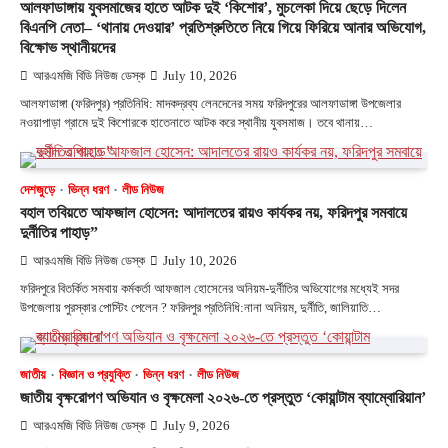
আলফাডাঙ্গায় যুবসমাজের হাতে আটক দুই ‘কিশোর’, মুচলেকা দিয়ে ছেড়ে দিলেন
বিএনপি নেতা– ‘থানায় দেওয়ার’ প্রতিশ্রুতিতে নিয়ে গিয়ে ফিরিয়ে আনার অভিযোগ,
বিক্ষোভ স্থানীয়দের
আরএমজি বিডি নিউজ ডেস্ক
July 10, 2026
আলফাডাঙ্গা (ফরিদপুর) প্রতিনিধি: মাদকদ্রব্য লেনদেনের সময় ফরিদপুরের আলফাডাঙ্গা উপজেলার
নওয়াপাড়া গ্রামে দুই কিশোরকে হাতেনাতে আটক করে স্থানীয় যুবসমাজ। তবে থানায়…
দেশজুড়ে
ভিন্ন ধরণ
লীড নিউজ
বহাল তবিয়তে আফজাল হোসেন: আদালতের রায়ও কার্যকর নয়, ফরিদপুর সমবায়ে
দুর্নীতির পাহাড়”
আরএমজি বিডি নিউজ ডেস্ক
July 10, 2026
ফরিদপুরে বিতর্কিত সমবায় কর্মকর্তা আফজাল হোসেনের অনিয়ম-দুর্নীতির অভিযোগের মধ্যেই সদর
উপজেলায় পুরস্কার পোস্টিং পেলেন ? ফরিদপুর প্রতিনিধি:নানা অনিয়ম, দুর্নীতি, জালিয়াতি…
জাতীয়
বিজ্ঞান ও প্রযুক্তি
ভিন্ন ধরণ
লীড নিউজ
জাতীয় বৃক্ষরোপণ অভিযান ও বৃক্ষমেলা ২০২৬-তে প্রস্তুত ‘কোয়ান্টাম ব্যাম্বোরিয়ান’
আরএমজি বিডি নিউজ ডেস্ক
July 9, 2026