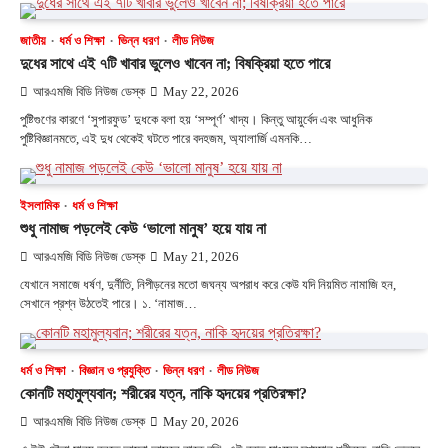
জাতীয়
ধর্ম ও শিক্ষা
ভিন্ন ধরণ
লীড নিউজ
দুধের সাথে এই ৭টি খাবার ভুলেও খাবেন না; বিষক্রিয়া হতে পারে
আরএমজি বিডি নিউজ ডেস্ক
May 22, 2026
পুষ্টিগুণের কারণে ‘সুপারফুড’ দুধকে বলা হয় ‘সম্পূর্ণ’ খাদ্য। কিন্তু আয়ুর্বেদ এবং আধুনিক
পুষ্টিবিজ্ঞানমতে, এই দুধ থেকেই ঘটতে পারে বদহজম, অ্যালার্জি এমনকি…
ইসলামিক
ধর্ম ও শিক্ষা
শুধু নামাজ পড়লেই কেউ ‘ভালো মানুষ’ হয়ে যায় না
আরএমজি বিডি নিউজ ডেস্ক
May 21, 2026
যেখানে সমাজে ধর্ষণ, দুর্নীতি, নিপীড়নের মতো জঘন্য অপরাধ করে কেউ যদি নিয়মিত নামাজি হন,
সেখানে প্রশ্ন উঠতেই পারে। ১. ‘নামাজ…
ধর্ম ও শিক্ষা
বিজ্ঞান ও প্রযুক্তি
ভিন্ন ধরণ
লীড নিউজ
কোনটি মহামুল্যবান; শরীরের যত্ন, নাকি হৃদয়ের প্রতিরক্ষা?
আরএমজি বিডি নিউজ ডেস্ক
May 20, 2026