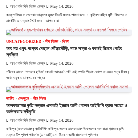
আরএমজি বিডি নিউজ ডেস্ক
May 14, 2026
কনজুমারিজম বা ভোগবাদ মানুষকে মূলত তিনটি স্তরে শোষণ করে: ১. কৃত্রিম চাহিদা সৃষ্টি: বিজ্ঞাপন ও
মার্কেটিং অসন্তোষ তৈরি করে—আপনার যা…
UNCATEGORIZED
লীড নিউজ
শিক্ষা
আর নয় ওষুধ-পথ্যের পেছনে দৌঁড়াদৌঁড়ি, দামে সস্তা ৩ ফলেই মিলবে পেটের
স্বস্তি!
আরএমজি বিডি নিউজ ডেস্ক
May 14, 2026
শরীরের আসল ‘পাওয়ার হাউস’ কোনটা জানেন? পেট! এই পেটের পীড়ায় ভোগে না এমন মানুষ বিরল।
অথচ ওষুধ ও ডাক্তারের পেছনে…
জাতীয়
দেশজুড়ে
লীড নিউজ
আলফাডাঙ্গার কৃতি সন্তান এসআই ইমরান আলী পেলেন আইজিপি ব্যাজ সততা ও
কর্মদক্ষতার স্বীকৃতি
আরএমজি বিডি নিউজ ডেস্ক
May 14, 2026
ফরিদপুর (আলফাডাঙ্গা) প্রতিনিধি: ফরিদপুর জেলার আলফাডাঙ্গা উপজেলার বেল বানা গ্রামের কৃতি
সন্তান উপ-পুলিশ পরিদর্শক (এসআই) মো. ইমরান আলী বাংলাদেশ পুলিশের…