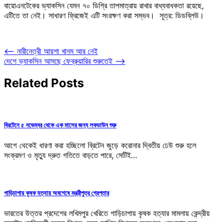
বায়োএনটেকের ভ্যাকসিন যেমন ৭০ ডিগ্রি তাপমাত্রায় রাখার বাধ্যবাধকতা রয়েছে,
এটিতে তা নেই। সাধারণ ফ্রিজেই এটি সংরক্ষণ করা সম্ভব। সূত্র: ডিডব্লিউ।
Post
⟵
নারীনেত্রী আয়শা খানম আর নেই
দেশে ভ্যাকসিন আসছে ফেব্রুয়ারির শুরুতেই
⟶
navigation
Related Posts
ব্রিটেনে ৫ নভেম্বর থেকে এক মাসের জন্য লকডাউন শুরু
আগে থেকেই ধারণা করা হচ্ছিলো ব্রিটেন জুড়ে করোনার দ্বিতীয় ঢেউ শুরু হলে
সংক্রমণ ও মৃত্যু দ্রুত গতিতে বাড়তে পারে, সেটিই…
গাড়িচাপায় কৃষক হত্যায় অবশেষে মন্ত্রীপুত্র গ্রেপ্তার
ভারতের উত্তর প্রদেশের লখিমপুর খেরিতে গাড়িচাপায় কৃষক হত্যার মামলায় কেন্দ্রীয়