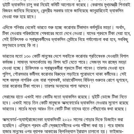
দুইটি ভ্যাকসিন চালু করা নিয়েই কমিটি আলোচনা করেছে। কেরালার মুখ্যমন্ত্রী পিনারাই
বিজয়ন জানিয়ে দিয়েছেন, কেন্দ্রীয় সরকার তাকে জানিয়েছে জানুয়ারিতেই ভ্যাকসিন
দেওয়া শুরু হয়ে য়াবে।
এদিকে শনিবার থেকেই ভারতে শুরু হচ্ছে করোনার টিকাদান কর্মসূচির মহড়া। অর্থাৎ,
টিকা দেওয়ার পরিকাঠামো শেষবারের মতো দেখে নেওয়া। যাদের প্রথমে টিকা দেয়া হবে,
সেই চিকিৎসক ও স্বাস্থ্যকর্মীদের ভ্যাকসিন সেন্টারে নিয়ে পর্যালোচনা করা হবে, সবকিছু
মসৃণভাবে চলছে কি না।
ভারতের মতো ১৩০ কোটি মানুষের দেশে সবাইকে করোনার প্রতিষেধক দেওয়াটা বিশাল
কর্মযজ্ঞ। সামান্য অসতর্কতায় বড় বিপদ ঘটে যেতে পারে। সেজন্য সব রাজ্যে মহড়া
দেওয়া হচ্ছে। চিকিৎসক ও স্বাস্থ্যকর্মীরা প্রথমে টিকা পাবেন। তারপর দেওয়া হবে
পুলিশ, পৌরসভার কর্মীসহ করোনার বিরুদ্ধে লড়াইয়ে পুরোভাগে থাকা কর্মীদের। সেই
সঙ্গে বয়স্ক নাগরিক এবং যারা শ্বাসকষ্ট, ডায়াবেটিসসহ বিভিন্ন গুরুতর রোগে ভুগছেন,
তারা করোনার টিকা পাবেন। তারপর অন্যদের পালা আসবে।
সেরামের হাতে এখনই সাত কোটির মতো ভ্যাকসিন রয়েছে। দুইটি ডোজে টিকা নিতে
হবে। এখনই সাড়ে তিন কোটি মানুষকে অক্সফোর্ডের ভ্যাকসিন দেওয়ার সুযোগ রয়েছে
ভারতের। মার্চের মধ্যে আরও তিন কোটি টিকা তাদের হাতে পৌঁছানোর কথা রয়েছে।
অক্সফোর্ড-অ্যাস্ট্রাজেনেকা ভ্যাকসিনটি ২০২০ সালের গোড়ার দিকে ডিজাইন করা
হয়েছিল। এপ্রিলে প্রথম এটি স্বেচ্ছাসেবীদের ওপর পরীক্ষা করা হয়। পরে হাজার
হাজার মানুষের ওপর ব্যাপক আকারের ক্লিনিক্যাল ট্রায়াল চালানো হয়। ফাইজার-