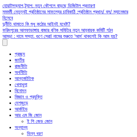
Skip
হোয়াটসঅ্যাপ ট্র্যাপ: নতুন কৌশলে বাড়ছে ডিজিটাল প্রতারণা
to
সমমর্মী নেতৃত্বই প্রতিষ্ঠানের সাফল্যের চাবিকাঠি :প্রতিষ্ঠান প্রধান/ বস/ ম্যানেজার
content
হিসেবে
দুর্নীতি থামাতে কি শুধু কঠোর আইনই যথেষ্ট?
ফরিদপুরের আলফাডাঙ্গায় বাজার বণিক সমিতির নতুন আহ্বায়ক কমিটি গঠন
আমড়া : দামে সস্তা, গুণে সেরা! নামের শুরুতে ‘আম’ থাকলেই কি আম হয়?
প্রচ্ছদ
জাতীয়
রাজনীতি
অর্থনীতি
আন্তর্জাতিক
খেলাধুলা
বিনোদন
বিজ্ঞান ও প্রযুক্তি
দেশজুড়ে
আর্কাইভ
আর এম জি জোন
ই পি জেড জোন
অন্যান্য
ভিন্ন ধরণ