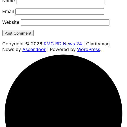
Name
Email
Website
Copyright © 2026
RMG BD News 24
| Claritymag
News by
Ascendoor
| Powered by
WordPress
.