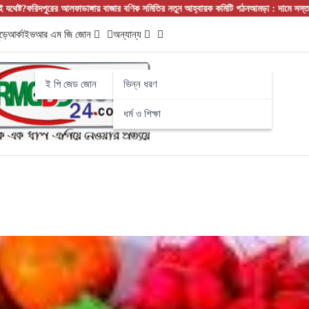
গায় বাজার বণিক সমিতির নতুন আহ্বায়ক কমিটি গঠন
আমড়া : দামে সস্তা, গুণে সেরা! নামের শুরুত
ড়ে
আর্কাইভ
আর এম জি জোন
অন্যান্য
ই পি জেড জোন
ভিন্ন ধরণ
ধর্ম ও শিক্ষা