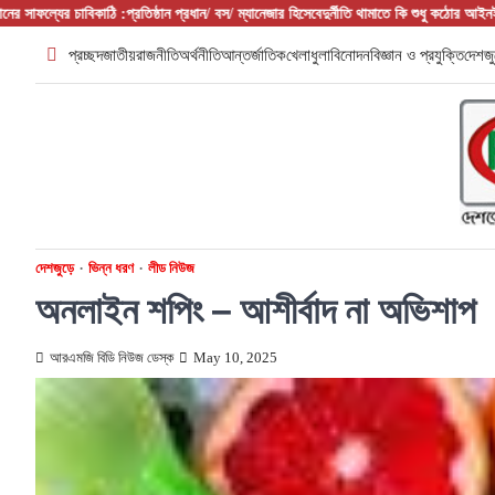
Skip
তিষ্ঠান প্রধান/ বস/ ম্যানেজার হিসেবে
দুর্নীতি থামাতে কি শুধু কঠোর আইনই যথেষ্ট?
ফরিদপুরের আলফাডাঙ্
to
প্রচ্ছদ
জাতীয়
রাজনীতি
অর্থনীতি
আন্তর্জাতিক
খেলাধুলা
বিনোদন
বিজ্ঞান ও প্রযুক্তি
দেশজু
content
দেশজুড়ে
ভিন্ন ধরণ
লীড নিউজ
অনলাইন শপিং – আশীর্বাদ না অভিশাপ
আরএমজি বিডি নিউজ ডেস্ক
May 10, 2025