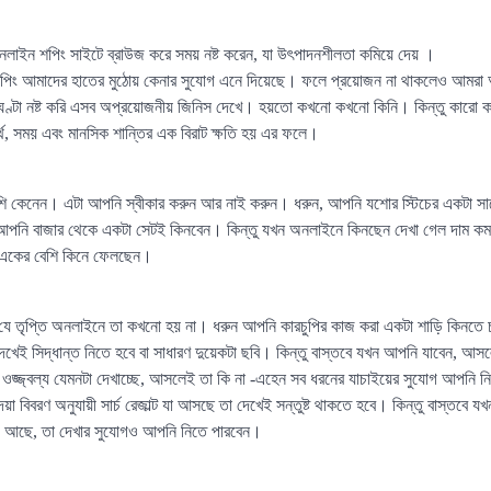
লাইন শপিং সাইটে ব্রাউজ করে সময় নষ্ট করেন, যা উৎপাদনশীলতা কমিয়ে দেয় ।
িং আমাদের হাতের মুঠোয় কেনার সুযোগ এনে দিয়েছে। ফলে প্রয়োজন না থাকলেও আমরা 
পর ঘণ্টা নষ্ট করি এসব অপ্রয়োজনীয় জিনিস দেখে। হয়তো কখনো কখনো কিনি। কিন্তু কারো
র্থ, সময় এবং মানসিক শান্তির এক বিরাট ক্ষতি হয় এর ফলে।
ি কেনেন। এটা আপনি স্বীকার করুন আর নাই করুন। ধরুন, আপনি যশোর স্টিচের একটা স
আপনি বাজার থেকে একটা সেটই কিনবেন। কিন্তু যখন অনলাইনে কিনছেন দেখা গেল দাম কম 
ি একের বেশি কিনে ফেলছেন।
ার যে তৃপ্তি অনলাইনে তা কখনো হয় না। ধরুন আপনি কারচুপির কাজ করা একটা শাড়ি কিনত
দেখেই সিদ্ধান্ত নিতে হবে বা সাধারণ দুয়েকটা ছবি। কিন্তু বাস্তবে যখন আপনি যাবেন, আসল
ওজ্জ্বল্য যেমনটা দেখাচ্ছে, আসলেই তা কি না -এহেন সব ধরনের যাচাইয়ের সুযোগ আপনি 
বিবরণ অনুযায়ী সার্চ রেজাল্ট যা আসছে তা দেখেই সন্তুষ্ট থাকতে হবে। কিন্তু বাস্তবে য
য আছে, তা দেখার সুযোগও আপনি নিতে পারবেন।