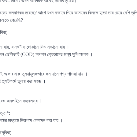
কথা- মার্কেট এখন আক্ষরিক অর্থেই হাতের মুঠোয়।
জন্যে কল্যাণকর হয়েছে? আগে যখন বাজারে গিয়ে আমাদের কিনতে হতো তার চেয়ে বেশি তৃপ্
মাতে পেরেছি?
বিধা)
 যায়, যানজট বা দোকানে ভিড় এড়ানো যায় ।
শ অন ডেলিভারি (COD) অপশন ক্রেতাদের জন্য সুবিধাজনক ।
ট, অফার এবং তুলনামূলকভাবে কম দামে পণ্য পাওয়া যায় ।
 প্ল্যাটফর্মে তুলনা করা সহজ ।
া পণ্যও অনলাইনে সহজলভ্য ।
ত্তা*:
েটের মাধ্যমে নিরাপদে লেনদেন করা যায় ।
সুবিধা)