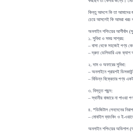
করছেন তা কেনার জন্যে। মোট 
কিন্তু আদপে কি তা আমাদের 
চেয়ে আসলেই কি আমরা খরচ ক
অনলাইন শপিংয়ের আশীর্বাদ (সু
১. সুবিধা ও সময় সাশ্রয়:
– বাসা থেকে সহজেই পণ্য কেনা
– দ্রুত ডেলিভারি এবং ক্যা
২. দাম ও অফারের সুবিধা:
– অনলাইনে প্রায়শই ডিসকাউন্
– বিভিন্ন বিক্রেতার পণ্য একই
৩. বিস্তৃত পছন্দ:
– স্থানীয় বাজারে না পাওয়
৪. *ডিজিটাল লেনদেনের নিরাপ
– মোবাইল ব্যাংকিং ও ই-ওয়াল
অনলাইন শপিংয়ের অভিশাপ (অ