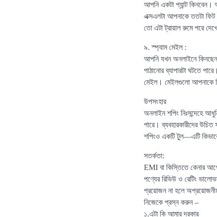
আপনি একটা প্যান্ট কিনবেন।
এক্সএলটা আপনাকে ততটা ফিট
তো এটা ট্রায়াল রুমে পরে দ
৯. স্প্যাম মেইল :
আপনি যখন অনলাইনে কিনছেন, সা
পাঠানোর ব্যাপারটা ঘটতে প
মেইল। মেইলগুলো আপনাকে বি
উপসংহার
অনলাইন শপিং নিঃসন্দেহে আধু
পারে। ব্যবহারকারীদের উচিত 
শপিংও একটি টুল—এটি কিভাবে ব
সতর্কতা:
EMI বা কিস্তিতে কেনার আগে
পণ্যের রিভিউ ও রেটিং ভালোভ
প্রয়োজন না হলে অপ্রয়োজনীয
নিজেকে প্রস্ন করুন –
১.এটা কি আমার দরকার