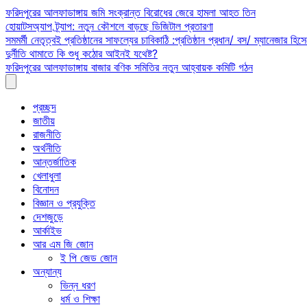
Skip
ফরিদপুরের আলফাডাঙ্গায় জমি সংক্রান্ত বিরোধের জেরে হামলা আহত তিন
to
হোয়াটসঅ্যাপ ট্র্যাপ: নতুন কৌশলে বাড়ছে ডিজিটাল প্রতারণা
content
সমমর্মী নেতৃত্বই প্রতিষ্ঠানের সাফল্যের চাবিকাঠি :প্রতিষ্ঠান প্রধান/ বস/ ম্যানেজার হিসে
দুর্নীতি থামাতে কি শুধু কঠোর আইনই যথেষ্ট?
ফরিদপুরের আলফাডাঙ্গায় বাজার বণিক সমিতির নতুন আহ্বায়ক কমিটি গঠন
প্রচ্ছদ
জাতীয়
রাজনীতি
অর্থনীতি
আন্তর্জাতিক
খেলাধুলা
বিনোদন
বিজ্ঞান ও প্রযুক্তি
দেশজুড়ে
আর্কাইভ
আর এম জি জোন
ই পি জেড জোন
অন্যান্য
ভিন্ন ধরণ
ধর্ম ও শিক্ষা