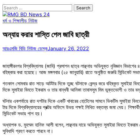
Search
for:
ধর্ম ও শিক্ষা
লীড নিউজ
অন্যায় করার শাস্তি পেল জাবি ছাত্রী
আরএমজি বিডি নিউজ ডেস্ক
January 26, 2022
জাহাঙ্গীরনগর বিশ্ববিদ্যালয় (জাবি) প্রসাশন ছাত্র লাঞ্ছনায় অভিযুক্ত নৃবিজ্ঞান বি
বহিষ্কার করা হয়েছে। আজ মঙ্গলবার (২৫ জানুয়ারি) রাতে অনুষ্ঠিত জরুরি সিন্ডিকেট সভা
গতকাল সোমবার রাত সাড়ে আটটার দিকে তুচ্ছ ঘটনাকে কেন্দ্র করে বহিষ্কৃত সুমাইয়া বিন
দিকে সুমাইয়া বিনতে ইকরাম ও তার বান্ধবী আনিকা তাবাসসুম মিম ভুক্তভোগী ও তার বন্ধুদ
ঘটনার একপর্যায়ে রাত দশটার দিকে একটি খাবারের হোটেলের সামনে ভিকটিম সুমাইয়া বিনতে
টার দিকে বিশ্ববিদ্যালয়ের প্রক্টর অফিসে উভয় পক্ষই লিখিত বক্তব্য জমা দেয়। শিক্ষার্থ
সিন্ডিকেট সভায় পাশ হয়।
অধ্যাপক ড. মুহম্মদ হানিফ আলী বলেন, লাঞ্ছনার দায়ে অভিযুক্ত সুমাইয়া বিনতে ইকরাম
সুবিধাদি গ্রহণ করতে পারবে না।