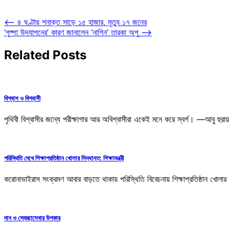
Post
⟵
৪ ঘণ্টায় শনাক্ত সাড়ে ১৫ হাজার, মৃত্যু ১৭ জনের
‘পুষ্পা উদযাপনের’ কারণ জানালেন ‘নাগিন’ তারকা অপু
⟶
navigation
Related Posts
বিশ্বাস ও বিশ্বাসী
পৃথিবী বিশ্বাসীর জন্যে পরীক্ষাগার আর অবিশ্বাসীরা একেই মনে করে স্বর্গ। —আবু হুর
পরিস্থিতি দেখে শিক্ষাপ্রতিষ্ঠান খোলার সিদ্ধান্ত: শিক্ষামন্ত্রী
করোনাভাইরাস সংক্রমণ আবার বাড়তে থাকায় পরিস্থিতি বিবেচনায় শিক্ষাপ্রতিষ্ঠান খোলার ব
দান ও স্বেচ্ছাসেবার উপকার