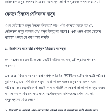
নেতিবাচক মানুষ সবসময় নিজে তো আলস্যে ভোগে অন্যকেও অলস করে দেয়।
যেভাবে চিনবেন নেতিবাচক মানুষ
এখন নেতিবাচক মানুষ চিনবেন কীভাবে? আগে এটা শনাক্ত করতে হবে যে,
নেতিবাচক মানুষ আসলে কে? মানুষ কিন্তু সব ভালো। এখন ধরুন খারাপ লোকের
পাল্লায় পড়লে সে খারাপ হবে আরকি।
১. বিনোদনের নামে যারা সোশ্যাল মিডিয়ায় আসক্ত
তো শয়তান কার মাথাটাকে তার ফ্যাক্টরি বানিয়ে ফেলেছে এটা প্রথমে শনাক্ত
করবেন।
এক হচ্ছে, বিনোদনের নামে যারা সোশ্যাল মিডিয়া ইউটিউবে ঘণ্টার পর ঘণ্টা কাটায়।
বুঝবেন যে, এরা নেতিবাচক মানুষ। এরা আসলে অলস মানুষ যারা অলস সময়
কাটাচ্ছে, তার ব্রেনটাকে বা সময়টাকে বা এনার্জিটাকে কোনো ভালো কাজে ব্যয় করছে
না, ঘরদোর অগোছালো করে রাখে, আত্মীয়স্বজন আপনজনের খোঁজ নেয় না,
বন্ধুবান্ধবের খোঁজ নেয় না।
২. টকশো/যে-কোনো প্রোগ্রামে যারা গসিপ করে বা শয়তানের বাণী প্রচার করে