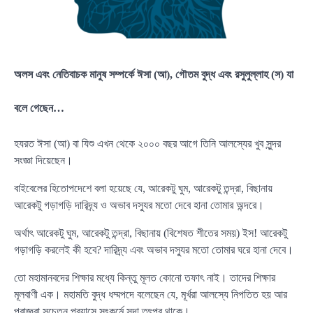
অলস এবং নেতিবাচক মানুষ সম্পর্কে ঈসা (আ), গৌতম বুদ্ধ এবং রসুলুল্লাহ (স) যা
বলে গেছেন…
হযরত ঈসা (আ) বা যিশু এখন থেকে ২০০০ বছর আগে তিনি আলস্যের খুব সুন্দর
সংজ্ঞা দিয়েছেন।
বাইবেলের হিতোপদেশে বলা হয়েছে যে, আরেকটু ঘুম, আরেকটু তন্দ্রা, বিছানায়
আরেকটু গড়াগড়ি দারিদ্র্য ও অভাব দস্যুর মতো দেবে হানা তোমার অন্দরে।
অর্থাৎ আরেকটু ঘুম, আরেকটু তন্দ্রা, বিছানায় (বিশেষত শীতের সময়) ইস! আরেকটু
গড়াগড়ি করলেই কী হবে? দারিদ্র্য এবং অভাব দস্যুর মতো তোমার ঘরে হানা দেবে।
তো মহামানবদের শিক্ষার মধ্যে কিন্তু মূলত কোনো তফাৎ নাই। তাদের শিক্ষার
মূলবাণী এক। মহামতি বুদ্ধ ধম্মপদে বলেছেন যে, মূর্খরা আলস্যে নিপতিত হয় আর
প্রাজ্ঞরা সচেতন প্রয়াসে সৎকর্মে সদা তৎপর থাকে।