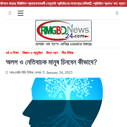
Skip
িজিটাল প্রতারণা
সমমর্মী নেতৃত্বই প্রতিষ্ঠানের সাফল্যের চাবিকাঠি :প্রতিষ্ঠান প্রধান/ বস/ ম্যানেজার হিসেবে
দুর্ন
to
content
ধর্ম ও শিক্ষা
বিজ্ঞান ও প্রযুক্তি
ভিন্ন ধরণ
লীড নিউজ
অলস ও নেতিবাচক মানুষ চিনবেন কীভাবে?
আরএমজি বিডি নিউজ ডেস্ক
January 24, 2025