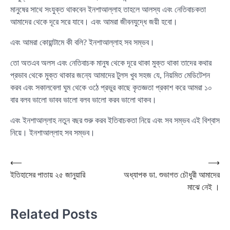
মানুষের সাথে সংযুক্ত থাকবেন ইনশাআল্লাহ তাহলে আলস্য এবং নেতিবাচকতা
আমাদের থেকে দূরে সরে যাবে। এবং আমরা জীবনযুদ্ধে জয়ী হবো।
এবং আমরা কোয়ান্টামে কী বলি? ইনশাআল্লাহ সব সম্ভব।
তো অতএব অলস এবং নেতিবাচক মানুষ থেকে দূরে থাকা মুক্ত থাকা তাদের কথার
প্রভাব থেকে মুক্ত থাকার জন্যে আমাদের টুলস খুব সহজ যে, নিয়মিত মেডিটেশন
করব এবং সকালবেলা ঘুম থেকে ওঠে প্রভুর কাছে কৃতজ্ঞতা প্রকাশ করে আমরা ১০
বার বলব ভালো ভাবব ভালো বলব ভালো করব ভালো থাকব।
এবং ইনশাআল্লাহ নতুন বছর শুরু করব ইতিবাচকতা নিয়ে এবং সব সম্ভব এই বিশ্বাস
নিয়ে। ইনশাআল্লাহ সব সম্ভব।
Post
⟵
⟶
ইতিহাসের পাতায় ২৫ জানুয়ারি
অধ্যাপক ডা. শুভাগত চৌধুরী আমাদের
navigation
মাঝে নেই ।
Related Posts