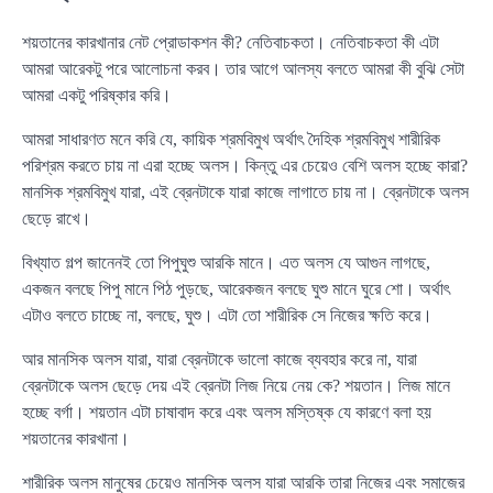
শয়তানের কারখানার নেট প্রোডাকশন কী? নেতিবাচকতা। নেতিবাচকতা কী এটা
আমরা আরেকটু পরে আলোচনা করব। তার আগে আলস্য বলতে আমরা কী বুঝি সেটা
আমরা একটু পরিষ্কার করি।
আমরা সাধারণত মনে করি যে, কায়িক শ্রমবিমুখ অর্থাৎ দৈহিক শ্রমবিমুখ শারীরিক
পরিশ্রম করতে চায় না এরা হচ্ছে অলস। কিন্তু এর চেয়েও বেশি অলস হচ্ছে কারা?
মানসিক শ্রমবিমুখ যারা, এই ব্রেনটাকে যারা কাজে লাগাতে চায় না। ব্রেনটাকে অলস
ছেড়ে রাখে।
বিখ্যাত গল্প জানেনই তো পিপুঘুশু আরকি মানে। এত অলস যে আগুন লাগছে,
একজন বলছে পিপু মানে পিঠ পুড়ছে, আরেকজন বলছে ঘুশু মানে ঘুরে শো। অর্থাৎ
এটাও বলতে চাচ্ছে না, বলছে, ঘুশু। এটা তো শারীরিক সে নিজের ক্ষতি করে।
আর মানসিক অলস যারা, যারা ব্রেনটাকে ভালো কাজে ব্যবহার করে না, যারা
ব্রেনটাকে অলস ছেড়ে দেয় এই ব্রেনটা লিজ নিয়ে নেয় কে? শয়তান। লিজ মানে
হচ্ছে বর্গা। শয়তান এটা চাষাবাদ করে এবং অলস মস্তিষ্ক যে কারণে বলা হয়
শয়তানের কারখানা।
শারীরিক অলস মানুষের চেয়েও মানসিক অলস যারা আরকি তারা নিজের এবং সমাজের