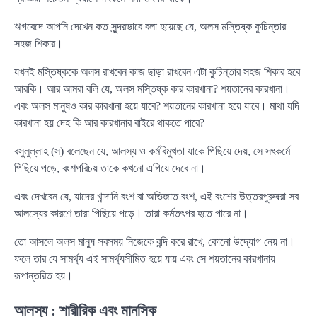
ঋগবেদে আপনি দেখেন কত সুন্দরভাবে বলা হয়েছে যে, অলস মস্তিষ্ক কুচিন্তার
সহজ শিকার।
যখনই মস্তিষ্ককে অলস রাখবেন কাজ ছাড়া রাখবেন এটা কুচিন্তার সহজ শিকার হবে
আরকি। আর আমরা বলি যে, অলস মস্তিষ্ক কার কারখানা? শয়তানের কারখানা।
এবং অলস মানুষও কার কারখানা হয়ে যাবে? শয়তানের কারখানা হয়ে যাবে। মাথা যদি
কারখানা হয় দেহ কি আর কারখানার বাইরে থাকতে পারে?
রসুলুল্লাহ (স) বলেছেন যে, আলস্য ও কর্মবিমুখতা যাকে পিছিয়ে দেয়, সে সৎকর্মে
পিছিয়ে পড়ে, বংশপরিচয় তাকে কখনো এগিয়ে দেবে না।
এবং দেখবেন যে, যাদের খান্দানি বংশ বা অভিজাত বংশ, এই বংশের উত্তরপুরুষরা সব
আলস্যের কারণে তারা পিছিয়ে পড়ে। তারা কর্মতৎপর হতে পারে না।
তো আসলে অলস মানুষ সবসময় নিজেকে বন্দি করে রাখে, কোনো উদ্যোগ নেয় না।
ফলে তার যে সামর্থ্য এই সামর্থ্যসীমিত হয়ে যায় এবং সে শয়তানের কারখানায়
রূপান্তরিত হয়।
আলস্য : শারীরিক এবং মানসিক