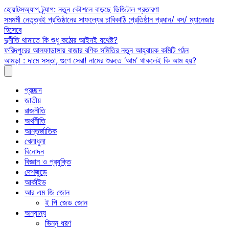
Skip
হোয়াটসঅ্যাপ ট্র্যাপ: নতুন কৌশলে বাড়ছে ডিজিটাল প্রতারণা
to
সমমর্মী নেতৃত্বই প্রতিষ্ঠানের সাফল্যের চাবিকাঠি :প্রতিষ্ঠান প্রধান/ বস/ ম্যানেজার
content
হিসেবে
দুর্নীতি থামাতে কি শুধু কঠোর আইনই যথেষ্ট?
ফরিদপুরের আলফাডাঙ্গায় বাজার বণিক সমিতির নতুন আহ্বায়ক কমিটি গঠন
আমড়া : দামে সস্তা, গুণে সেরা! নামের শুরুতে ‘আম’ থাকলেই কি আম হয়?
প্রচ্ছদ
জাতীয়
রাজনীতি
অর্থনীতি
আন্তর্জাতিক
খেলাধুলা
বিনোদন
বিজ্ঞান ও প্রযুক্তি
দেশজুড়ে
আর্কাইভ
আর এম জি জোন
ই পি জেড জোন
অন্যান্য
ভিন্ন ধরণ