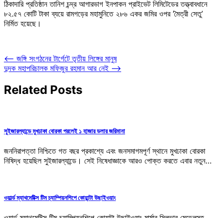
ঠিকাদারি প্রতিষ্ঠান তানিশ চন্দ্র আগারভাগ ইনপাকন প্রাইভেট লিমিটেডের তত্ত্বাবধানে
৮২.৫৭ কোটি টাকা ব্যয়ে রামগড়ের মহামুনিতে ২৮৬ একর জমির ওপর ‘মৈত্রী সেতু’
নির্মিত হয়েছে।
Post
⟵
জঙ্গি সংগঠনের টার্গেটে তৃতীয় লিঙ্গের মানুষ
দুদক মহাপরিচালক মফিজুর রহমান আর নেই
⟶
navigation
Related Posts
সুইজারল্যান্ডে মুখঢাকা বোরকা পরলেই ১ হাজার ডলার জরিমানা
জননিরাপত্তা নিশ্চিতে গত বছর প্রকাশ্যে এবং জনসমাগমপূর্ণ স্থানে মুখঢাকা বোরকা
নিষিদ্ধ হয়েছিল সুইজারল্যান্ডে। সেই নিষেধাজ্ঞাকে আরও পোক্ত করতে এবার নতুন…
ওয়ার্ল্ড ম্যাথমেটিক্স টিম চ্যাম্পিয়নশিপে কোয়ান্টা উছাইওয়াং
ওয়ার্ল্ড ম্যাথমেটিক্স টিম চ্যাম্পিয়নশিপে কোয়ান্টা উছাইওয়াং মার্মার সিলভার মেডেলসহ