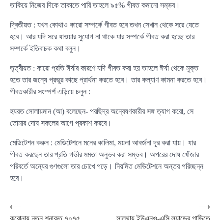
তাকিয়ে নিজের দিকে তাকাতে পারি তাহলে ৯৫% গীবত কমানো সম্ভব।
দ্বিতীয়ত : যখন কোথাও কারো সম্পর্কে গীবত হবে তখন সেখান থেকে সরে যেতে
হবে। আর যদি সরে যাওয়ার সুযোগ না থাকে যার সম্পর্কে গীবত করা হচ্ছে তার
সম্পর্কে ইতিবাচক কথা বলুন।
তৃত্বীয়ত : কারো প্রতি ঈর্ষার কারণে যদি গীবত করা হয় তাহলে ঈর্ষা থেকে মুক্ত
হতে তার জন্যে প্রভুর কাছে প্রার্থনা করতে হবে। তার কল্যাণ কামনা করতে হবে।
গীবতকারীর সংস্পর্শ এড়িয়ে চলুন :
হযরত সোলায়মান (আ) বলেছেন- পরছিদ্র অন্বেষণকারীর সঙ্গ ত্যাগ করো, সে
তোমার দোষ সকলের আগে প্রকাশ করবে।
মেডিটেশন করুন : মেডিটেশনে মনের কালিমা, ময়লা আবর্জনা দূর করা যায়। যার
গীবত করছেন তার প্রতি গভীর মমতা অনুভব করা সম্ভব। অপরের দোষ খোঁজার
পরিবর্তে অন্যের গুণগুলো তার চোখে পড়ে। নিয়মিত মেডিটেশনে অন্তর পরিচ্ছন্ন
হবে।
Post
⟵
⟶
করোনায় নতুন শনাক্ত ৭০৭৫
সালথায় ইউএনও-এসি ল্যান্ডের গাড়িতে