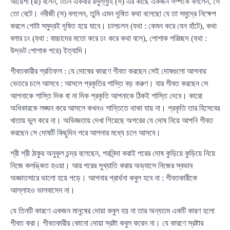
আয়েশা (রা) বলেন, তিনি একবার রসুল্লুাহ (স) এর কাছে একজন সম্পর্কে বললেন, সে
তো বেটে। নবীজী (স) বললেন, তুমি এমন দূষিত কথা বলেছো যে তা সমুদ্রে নিক্ষেপ
করলে গোটা সমুদ্রই দূষিত হয়ে যাবে। চালচলন (যথা : কেমন করে যেন হাঁটে), কথা
বলার ঢং (যথা : বাচ্চাদের মতো করে ঢং করে কথা বলে), পোশাক পরিচ্ছদ (যথা :
উদ্ভট পোশাক পরে) ইত্যাদি।
গীবতকারীর প্রতিফল : যে দোষের কারণে গীবত করছেন সেই দোষগুলো আপনার
ভেতরে চলে আসবে : আসলে প্রকৃতির শাস্তি বড় করুণ। যার গীবত করছেন সে
আপনাকে শাস্তি দিক বা না দিক প্রকৃতি আপনাকে ঠিকই শাস্তি দেবে। কারো
অধিকারকে লঙ্ঘন করে আসলে কখনও শান্তিতে থাকা যায় না। প্রকৃতি তার হিসেবের
খাতায় ভুল করে না। অভিজ্ঞতায় দেখা গিয়েছে অপরের যে দোষ নিয়ে আপনি গীবত
করছেন সে দোষটি কিছুদিন পরে আপনার মধ্যে চলে আসবে।
শ্রী শ্রী ঠাকুর অনুকূল চন্দ্র বলেছেন, পরনিন্দা করাই পরের দোষ কুড়িয়ে কুড়িয়ে নিয়ে
নিজে কলঙ্কিত হওয়া। আর পরের সুখ্যাতি করার অভ্যাসে নিজের স্বভাব
অজ্ঞাতসারে ভালো হয়ে পড়ে। আপনার প্রার্থনা কবুল হবে না : গীবতকারীকে
আল্লাহও ভালবাসেন না।
যে তিনটি কারণে একজন মানুষের দোয়া কবুল হয় না তার অন্যতম একটি কারণ হলো
গীবত করা। গীবতকারীর কোনো দোয়া স্রষ্টা কবুল করেন না। যে কারণে স্রষ্টার