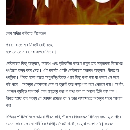
শেখ সাদীর কবিতায় লিখেছেন-
পর দোষ তোমার নিকটে যেই কহে
বলে সে তোমার দোষ অপরে নিশ্চয়।
নেতিবাচক কিছু অভ্যাস, আচরণ এবং দৃষ্টিভঙ্গির কারণে মানুষ তার সম্ভাবনা বিকাশের
পথটাকে রুদ্ধ করে দেয়। এই রকমই একটি নেতিবাচক আচরণ অভ্যাস- গীবত বা
পরনিন্দা। গীবত হলো কারো অনুপস্থিতিতে এমন কিছু কথা বলা যা শুনলে সে মনে
কষ্ট পাবে। অন্যের যেকোনো দোষ বা ত্রুটি তার সম্মুখে না বলে পেছনে বলা। অর্থাৎ
একজন ব্যক্তি সম্পর্কে এমন মন্তব্য করা বা কথা বলা যা শুনলে তিনি কষ্ট পান।
গীবত হচ্ছে তার মধ্যে যে দোষটা রয়েছে তা-ই তার অসাক্ষাতে অন্যের সাথে আলাপ
করা।
বিভিন্ন পরিস্থিতিতে আমরা গীবত করি, গীবতের বিষয়বস্ত্ত বিভিন্ন রকম হতে পারে।
যেমন: কারো কোনো শারীরিক বৈশিষ্ট্য (কেউ খাটো, চেহারা ভালো না)। হযরত