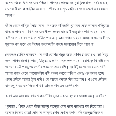
রহমত থেকে তিনি সবসময় বঞ্চিত। পবিত্র কোরআনের সুরা (হুজরাতে: ১২) রয়েছে –
তোমরা গীবত বা পরনিন্দা করো না। গীবত করা মৃত ভাইয়ের মাংস ভক্ষণ করার সমান
অপরাধ।
জীবন থেকে শান্তি বিদায় নেবে : অপরকে কালিমালিপ্ত করে কেউ আসলে শান্তিতে
থাকতে পারে না। যিনি সবসময় গীবত করেন তার এটি অভ্যাসে পরিণত হয়। সে
কাউকে তা না বলা পর্যন্ত শান্তি পায় না। আর মাথার মধ্যে সবসময় এ ধরনের চিন্তা
ঘুরপাক খায় ফলে সে নিজের প্রয়োজনীয় কাজে মনোযোগ দিতে পারে না।
লোকমান হেকিম বলেছেন- যে কথা তোমার শত্রু হতে গোপন রাখতে চাও, তা মিত্র
হতে গোপন রাখো। কারণ, মিত্রও একদিন শত্রু হতে পারে। রোগ-ব্যাধি সঙ্গী হবে :
আমাদের এই প্রজন্মের পেটের প্রবলেম এত বেশি। গ্যাস্ট্রিক আলসার এত বেশি।
আমরা খাবার থেকে প্রয়োজনীয় পুষ্টি গ্রহণ করতে পারি না কেন? এর কারণ হচ্ছে
খাবার টেবিলে আমরা নিন্দা করি। যে কারণে খাবারটা বিষ হয়ে যায়। খাওয়ার টেবিলে
যদি শুধু গীবত বাদ দিতে পারি। তাহলে গীবতের ৯০% শেষ।
কারণ আজকাল সাধারণত খাবার টেবিল ছাড়া একত্র হওয়ার জায়গা কম। করণীয় :
প্রথমত : গীবত থেকে বাঁচার জন্যে অন্যের দোষ ধরার প্রবণতা বাদ দিতে হবে।
আসলে নিজের এতো দোষ যে অন্যের দোষ দেখবো কখন! যদি অন্যের দিকে না