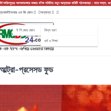
গায় বাজার বণিক সমিতির নতুন আহ্বায়ক কমিটি গঠন
আমড়া : দামে সস্তা, গুণে সেরা! নামের শুরুত
ড়ে
আর্কাইভ
আর এম জি জোন
অন্যান্য
ই পি জেড জোন
ভিন্ন ধরণ
ধর্ম ও শিক্ষা
 আল্ট্রা-প্রসেসড ফুড