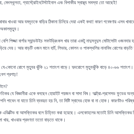
জমা, মেদস্থূলতা, গ্যাস্ট্রোইনটেস্টাইনাল এবং বিপাকীয় স্বাস্থ্য সমস্যা তো আছেই!
 খাবার খাওয়া আর যমদূতকে বাড়ির ঠিকানা চিনিয়ে দেয়া একই কথা! কারণ গবেষণায় এসব খাব
 অকালমৃত্যু।
 বেশি পিজ্জা বার্গার স্যান্ডউইচ সফটড্রিংকস খায় তারা একটু নাদুসনুদুস মোটাসোটা ওজনদার
বাড়িয়ে দেয়। আর বাড়টি ওজন মানে হার্ট, লিভার, কোলন ও পাকস্থলির নানাবিধ রোগের বাড়তি
 যে-কোনো রোগে মৃত্যুর ঝুঁকি ২১ শতাংশ বাড়ে। হৃদরোগে মৃত্যুঝুঁকি বাড়ে ৪০-৬৬ শতাংশ। 
 বেশ প্রগাঢ়!
টানে?
ই ক্ষতিকর যে বিজ্ঞানীরা একে বলছেন হোয়াইট পয়জন বা সাদা বিষ। আল্ট্রা-প্রসেসড ফুডের 
নি পাবেন না যাতে চিনি ব্যবহৃত হয় নি, তা মিষ্টি স্বাদের হোক বা না হোক। কারণটাও পরিষ
িকে এডিক্টিভ বা আসক্তিকর বলে চিহ্নিত করা হয়েছে। এলকোহলের মতোই চিনি আসক্তিকর 
ো খায়, খাওয়ার প্রবণতা ততো বাড়তে থাকে।