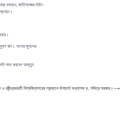
ষকেরা বলছেন, জাতিসঙ্ঘের উচিৎ
 প্রণয়ন।
থ্যকর।
 স্যুপ খান। ফলের জ্যুসের
পনি লাভ করবেন আমৃত্যু
খক ও রবীন্দ্রভারতী বিশ্ববিদ্যালয়ের প্রাক্তন উপাচার্য অধ্যাপক ড. পবিত্র সরকার।
⟶