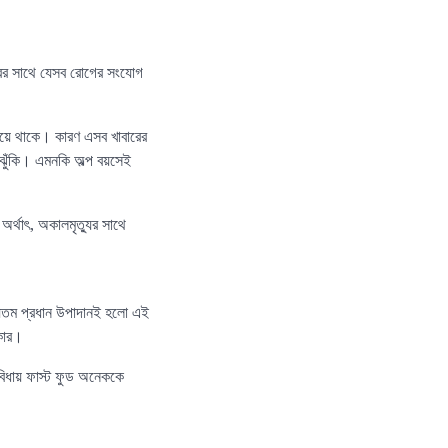
ারের সাথে যেসব রোগের সংযোগ
 হয়ে থাকে। কারণ এসব খাবারের
 ঝুঁকি। এমনকি অল্প বয়সেই
অর্থাৎ, অকালমৃত্যুর সাথে
অন্যতম প্রধান উপাদানই হলো এই
্কার।
বিধায় ফাস্ট ফুড অনেককে