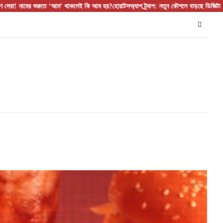
ে ‘আম’ থাকলেই কি আম হয়?
হোয়াটসঅ্যাপ ট্র্যাপ: নতুন কৌশলে বাড়ছে ডিজিটাল প্রতারণা
সমমর্মী নেতৃত