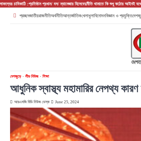
Skip
তিষ্ঠান প্রধান/ বস/ ম্যানেজার হিসেবে
দুর্নীতি থামাতে কি শুধু কঠোর আইনই যথেষ্ট?
ফরিদপুরের আলফাডাঙ্
to
প্রচ্ছদ
জাতীয়
রাজনীতি
অর্থনীতি
আন্তর্জাতিক
খেলাধুলা
বিনোদন
বিজ্ঞান ও প্রযুক্তি
দেশজু
content
দেশজুড়ে
লীড নিউজ
শিক্ষা
আধুনিক স্বাস্থ্য মহামারির নেপথ্য কারণ
আরএমজি বিডি নিউজ ডেস্ক
June 25, 2024