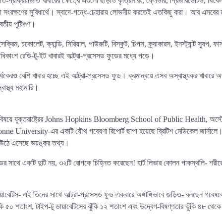
ি-প্রক্রিয়াজাত খাবারের ক্ষেত্রে এগুলো ছাড়াও কৃত্রিম রং, ফ্লেভার, প্রিজারভেটিভ, থিকেন
বা সংরক্ষণের সুবিধার্থে। স্বাদে-গন্ধে-চেহারায় লোভনীয় করতেই এতকিছু করা। আর এসবের মধ
তীয় পুষ্টিগুণ।
্রিম, চকোলেট, ক্যান্ডি, সিরিয়াল, পাউরুটি, বিস্কুট, চিপস, ক্র্যাকারস, ইনস্ট্যান্ট স্যুপ, ফ
িকাংশ রেডি-টু-ইট খাবারই আল্ট্রা-প্রসেসড ফুডের মধ্যে পড়ে।
 অর্ধেকেরও বেশি খাবার হচ্ছে এই আল্ট্রা-প্রসেসড ফুড। ক্রমান্বয়ে এসব অস্বাস্থ্যকর খাব
াস্থ্য মহামারি।
ুড বিষয়ে যুক্তরাষ্ট্রের Johns Hopkins Bloomberg School of Public Health, অস্ট
nne University-এর একটি যৌথ গবেষণা রিপোর্ট ছাপা হয়েছে ব্রিটিশ মেডিকেল জার্নালে।
 উঠে এসেছে ভয়ঙ্কর তথ্য।
ডের সাথে একটি দুটি নয়, ৩২টি রোগকে চিহ্নিত করেছেন! হার্ট লিভার কোলন পাকস্থলি- শরীরের
 ডায়াবেটিস- এই তিনের সাথে আল্ট্রা-প্রসেসড ফুড একবারে অঙ্গাঙ্গিভাবে জড়িত- বলছেন গবেষ
ঝুঁকি ৫০ শতাংশ, টাইপ-টু ডায়াবেটিসের ঝুঁকি ১২ শতাংশ এবং উদ্বেগ-বিষণ্ণতার ঝুঁকি ৪৮ থ