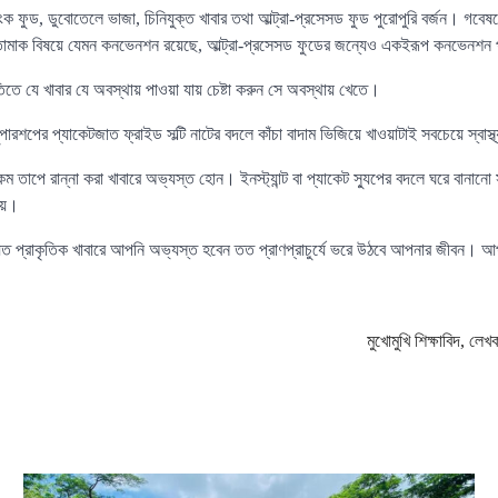
ক ফুড, ডুবোতেলে ভাজা, চিনিযুক্ত খাবার তথা আল্ট্রা-প্রসেসড ফুড পুরোপুরি বর্জন। গবে
যে তামাক বিষয়ে যেমন কনভেনশন রয়েছে, আল্ট্রা-প্রসেসড ফুডের জন্যেও একইরূপ কনভেনশন
 যে খাবার যে অবস্থায় পাওয়া যায় চেষ্টা করুন সে অবস্থায় খেতে।
পারশপের প্যাকেটজাত ফ্রাইড সল্টি নাটের বদলে কাঁচা বাদাম ভিজিয়ে খাওয়াটাই সবচেয়ে স্বাস্
ম তাপে রান্না করা খাবারে অভ্যস্ত হোন। ইনস্ট্যান্ট বা প্যাকেট স্যুপের বদলে ঘরে বানানো
য়ে।
 যত প্রাকৃতিক খাবারে আপনি অভ্যস্ত হবেন তত প্রাণপ্রাচুর্যে ভরে উঠবে আপনার জীবন। আ
মুখোমুখি শিক্ষাবিদ, লে