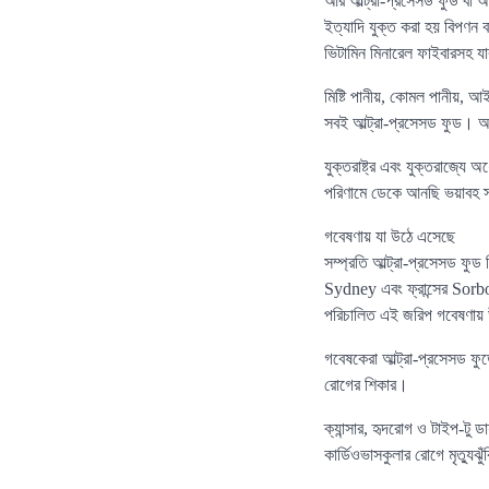
আর আল্ট্রা-প্রসেসড ফুড বা অত
ইত্যাদি যুক্ত করা হয় বিপণন 
ভিটামিন মিনারেল ফাইবারসহ যাব
মিষ্টি পানীয়, কোমল পানীয়, আইসক
সবই আল্ট্রা-প্রসেসড ফুড। অধ
যুক্তরাষ্ট্র এবং যুক্তরাজ্যে
পরিণামে ডেকে আনছি ভয়াবহ স্ব
গবেষণায় যা উঠে এসেছে
সম্প্রতি আল্ট্রা-প্রসেসড ফ
Sydney এবং ফ্রান্সের Sorbo
পরিচালিত এই জরিপ গবেষণায়
গবেষকেরা আল্ট্রা-প্রসেসড ফু
রোগের শিকার।
ক্যান্সার, হৃদরোগ ও টাইপ-টু
কার্ডিওভাসকুলার রোগে মৃত্যু