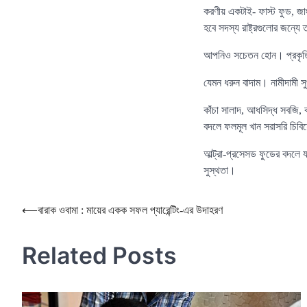
করণীয় একটাই- ফাস্ট ফুড, জাং
হবে সদস্য রাষ্ট্রগুলোর জন্
আপনিও সচেতন হোন। প্রকৃতিতে
যেমন ধরুন বাদাম। নামীদামী সু
কাঁচা সালাদ, আধসিদ্ধ সবজি, ক
বদলে ফলমূল খান সরাসরি চিবি
আল্ট্রা-প্রসেসড ফুডের বদলে
সুস্থতা।
Post
⟵
বারাক ওবামা : মায়ের একক সফল প্যারেন্টিং-এর উদাহরণ
navigation
Related Posts