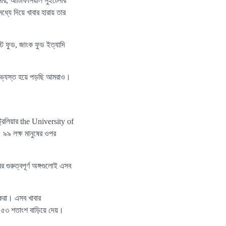
ার, আর্টিফিসিয়াল সুইটেনার
্যে দিয়ে খাবার হারায় তার
াস্ট ফুড, জাংক ফুড ইত্যাদি
ারে অভ্যস্ত হয়ে পড়ছি আমরাও।
্রেলিয়ার the University of
 ৯৯ লক্ষ মানুষের ওপর
 গুরুত্বপূর্ণ অঙ্গগুলোই এসব
কেরা। এসব খাবার
েকে ৫৩ শতাংশ বাড়িয়ে দেয়।