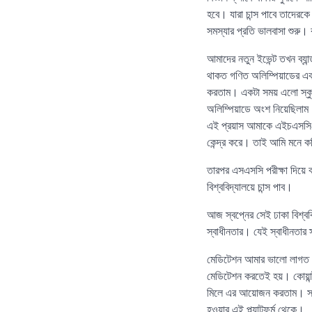
হবে। যারা চান্স পাবে তাদেরক
সমস্যার প্রতি ভালবাসা শুরু।
আমাদের নতুন ইভেন্ট তখন ব্যা
থাকত গণিত অলিম্পিয়াডের এক
করতাম। একটা সময় এলো স্কুলে
অলিম্পিয়াডে অংশ নিয়েছিলা
এই প্রয়াস আমাকে এইচএসসি-
কেন্দ্র করে। তাই আমি মনে 
তারপর এসএসসি পরীক্ষা দিয়
বিশ্ববিদ্যালয়ে চান্স পাব।
আজ স্বপ্নের সেই ঢাকা বিশ্বব
স্বাধীনতার। যেই স্বাধীনতার 
মেডিটেশন আমার ভালো লাগত। জী
মেডিটেশন করতেই হয়। কোয়ান্
মিলে এর আয়োজন করতাম। সত্
হওয়ার এই প্ল্যাটফর্ম থেকে।