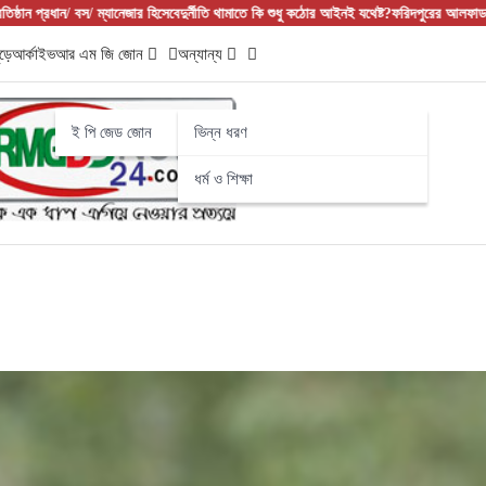
র হিসেবে
দুর্নীতি থামাতে কি শুধু কঠোর আইনই যথেষ্ট?
ফরিদপুরের আলফাডাঙ্গায় বাজার বণিক সমিতির ন
ড়ে
আর্কাইভ
আর এম জি জোন
অন্যান্য
ই পি জেড জোন
ভিন্ন ধরণ
ধর্ম ও শিক্ষা