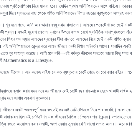
ে ঢাকায় প্রতিযোগিতায় নিয়ে যাওয়া হবে। সেদিন প্রথম অলিম্পিয়াডের সাথে পরিচয়। তার
 বন্ধুরা মিলে স্যারদের কাছ থেকে গণিত অলিম্পিয়াডের বিগত বছরের প্রশ্নগুলো সংগ্রহ কর
ন্ড। খুব মনে পড়ে, আমি আর আমার বন্ধু ড্রাম বাজাতাম। আমাদের পকেটে থাকত ছোট্ট একটা
টা প্রশ্ন। যখনই সুযোগ পেতাম, ড্রামের উপরে কাগজ রেখে জ্যামিতিক ডায়াগ্রামগুলো এঁক
র শিহাব শুভ স্যার আমাদের স্বপ্নের সীমা বাড়াতে আমাদের নিয়ে ছোট্ট একটা গণিত ক্লা
ম। এই অলিম্পিয়াডকে কেন্দ্র করে আমার জীবনে একটা বিশাল পরিবর্তন আসে। সারাদিন একটা
তেও খুব সাহায্য করেছে। আমি মনে করি—এই পর্যন্ত জীবনের সবচেয়ে ভালো কিছু সময় প
করি Mathematics is a Lifestyle.
ে কলেজে উঠলাম। আর কলেজ লাইফ যে কত ব্যস্ততায় কেটে গেছে তা তো বলার বাইরে। মন
িদ্যালয়ে ক্লাস করার সময় মনে হয় জীবনের সেই ১৫টি বছর বাবা-মাকে ছেড়ে থাকাটা সার্থ
স্বাদ মনে জাগায় একরাশ কৃতজ্ঞতা।
বনের একটা গুরুত্বপূর্ণ সময় বলতেই হয় এই মেডিটেশনকে নিয়ে পার করেছি। কারণ কোয়ান্
টা সাদাকায়ন ছিল এই মেডিটেশন এবং জীবনের নৈতিক চর্চাগুলোর প্রাণকেন্দ্র। সপ্তাহ শেষে 
যি বলতে আয়োজন করার মজাটা, অংশ নেয়ার তুলনায় বেশি ভালো লাগত আমার। অনেক কিছ