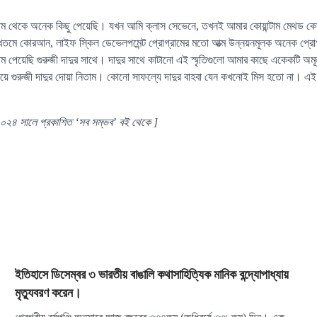
্টাম থেকে অনেক কিছু পেয়েছি। যখন আমি ক্লাস সেভেনে, তখনই আমার কোয়ান্টাম মেথড কোর
়ন, খতমে কোরআন, লাইফ স্কিল ডেভেলপমেন্ট প্রোগ্রামের মতো আত্ম উন্নয়নমূলক অনেক প্রো
ম পেয়েছি গুরুজী দাদুর সাথে। দাদুর সাথে কাটানো এই স্মৃতিগুলো আমার কাছে একেকটি অমূল
ঁড়িয়ে গুরুজী দাদুর দোয়া নিতাম। কোনো সাফল্যে দাদুর বাহবা যেন কখনোই মিস হতো না। এ
 ২০২৪ সালে প্রকাশিত ‘সব সম্ভব’ বই থেকে ]
ইতিহাসে ডিসেম্বর ৩ ভারতীয় বাঙালি কথাসাহিত্যিক মানিক বন্দ্যোপাধ্যায়
মৃত্যুবরণ করেন।