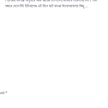
গ্রেগরীয় বর্ষপঞ্জি অনুসারে আজ বছরের ৩৩৭তম (অধিবর্ষে ৩৩৮তম) দিন। এক
নজরে দেখে নিই ইতিহাসের এই দিনে ঘটে যাওয়া উল্লেখযোগ্য কিছু…
rked
*