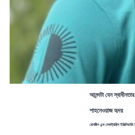
আনন্দটা যেন স্বাধীনতার
শাহনেওয়াজ হৃদয়
রোবটিক্স এন্ড মেকাট্রনিক্স ইঞ্জিনিয়ারিং