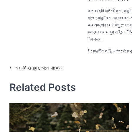
আমার ছোট্ট এই জীবনে কোয়ান
সাথে কোয়ান্টায়ন, অন্বেষায
আর এগুলোর বেশ কিছু প্রোগ্রা
ক্লাসের সব বন্ধুরা লাইনে দা
মিস করব।
[ কোয়ান্টাম ফাউন্ডেশন থেকে
Post
⟵
ঘর যদি হয় সুন্দর, ভালো থাকে মন
navigation
Related Posts