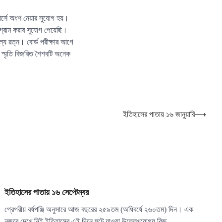
্সে অংশ নেয়ার সুযোগ হয়।
গ্রাম করার সুযোগ পেয়েছি।
্য রত্ন। বোর্ড পরীক্ষার আগে
ই স্মৃতি বিজরিত শৈশবটি অনেক
ইতিহাসের পাতায় ১৬ জানুয়ারি
⟶
ইতিহাসের পাতায় ১৬ সেপ্টেম্বর
গ্রেগরীয় বর্ষপঞ্জি অনুসারে আজ বছরের ২৫৯তম (অধিবর্ষে ২৬০তম) দিন। এক
নজরে দেখে নিই ইতিহাসের এই দিনে ঘটে যাওয়া উল্লেখযোগ্য কিছু…