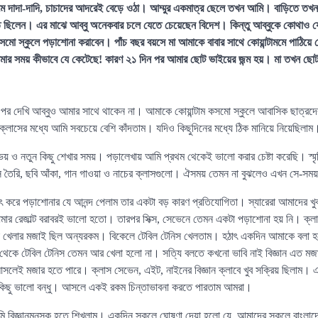
মে দাদা-দাদি, চাচাদের আদরেই বেড়ে ওঠা। আম্মুর একমাত্র ছেলে তখন আমি। বাড়িতে ত
মরত ছিলেন। এর মাঝে আব্বু অনেকবার চলে যেতে চেয়েছেন বিদেশ। কিন্তু আব্বুকে কোথাও য
কসমো স্কুলে পড়াশোনা করাবেন। পাঁচ বছর বয়সে মা আমাকে বাবার সাথে কোয়ান্টামমে পাঠিয়
র সময় কীভাবে যে কেটেছে! কারণ ২১ দিন পর আমার ছোট ভাইয়ের জন্ম হয়। মা তখন ছোট ভ
র পর দেখি আব্বুও আমার সাথে থাকেন না। আমাকে কোয়ান্টাম কসমো স্কুলে আবাসিক ছাত্রদের 
াসের মধ্যে আমি সবচেয়ে বেশি কাঁদতাম। যদিও কিছুদিনের মধ্যে ঠিক মানিয়ে নিয়েছিলাম
ভয় ও নতুন কিছু শেখার সময়। পড়ালেখায় আমি প্রথম থেকেই ভালো করার চেষ্টা করেছি। স্মৃ
নিস তৈরি, ছবি আঁকা, গান গাওয়া ও নাচের ক্লাসগুলো। ঐসময় তেমন না বুঝলেও এখন সে-সময
 করে পড়াশোনার যে আনন্দ পেলাম তার একটা বড় কারণ প্রতিযোগিতা। স্যারেরা আমাদের খু
ার রেজাল্ট বরাবরই ভালো হতো। তারপর সিক্স, সেভেনে তেমন একটা পড়াশোনা হয় নি। ক্লাস
, দাবা খেলার মজাই ছিল অন্যরকম। বিকেলে টেবিল টেনিস খেলতাম। হঠাৎ একদিন আমাকে বলা হ
থেকে টেবিল টেনিস তেমন আর খেলা হলো না। সত্যি বলতে কখনো ভাবি নাই বিজ্ঞান এত মজ
লেই মজার হতে পারে। ক্লাস সেভেন, এইট, নাইনের বিজ্ঞান ক্লাবে খুব সক্রিয় ছিলাম। 
—কিছু ভালো বন্ধু। আসলে একই রকম চিন্তাভাবনা করতে পারতাম আমরা।
আমি বিজ্ঞানমনস্ক হতে শিখলাম। একদিন স্কুলে ঘোষণা দেয়া হলো যে, আমাদের স্কুলে বাংলাদেশ 