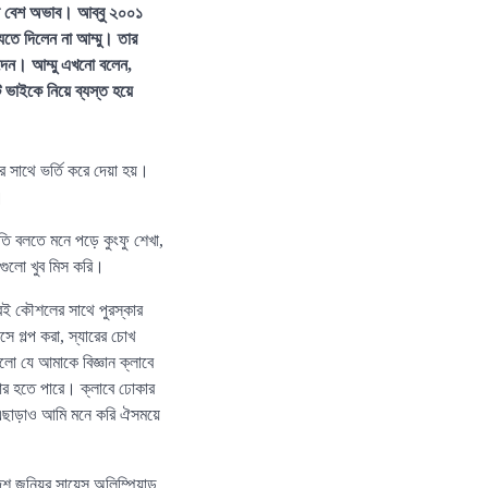
খন বেশ অভাব। আব্বু ২০০১
েতে দিলেন না আম্মু। তার
ে দেন। আম্মু এখনো বলেন,
াইকে নিয়ে ব্যস্ত হয়ে
সাথে ভর্তি করে দেয়া হয়।
।
তি বলতে মনে পড়ে কুংফু শেখা,
়গুলো খুব মিস করি।
বই কৌশলের সাথে পুরস্কার
ে গল্প করা, স্যারের চোখ
লো যে আমাকে বিজ্ঞান ক্লাবে
ার হতে পারে। ক্লাবে ঢোকার
এছাড়াও আমি মনে করি ঐসময়ে
জুনিয়র সায়েন্স অলিম্পিয়াড