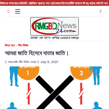
Skip
 সাফল্যের চাবিকাঠি :প্রতিষ্ঠান প্রধান/ বস/ ম্যানেজার হিসেবে
দুর্নীতি থামাতে কি শুধু কঠোর আইনই যথেষ্ট?
ফরিদপুর
to
content
ভিন্ন ধরণ
লীড নিউজ
আমরা জাতি হিসেবে দাতার জাতি।
আরএমজি বিডি নিউজ ডেস্ক
July 9, 2021