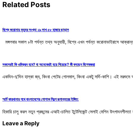
Related Posts
বিশ্বে করোনায় মৃত্যুর সংখ্যা ২৯ লাখ ৫৮ হাজার ছাড়াল
মঙ্গলবার সকাল ৮টা পর্যন্ত তথ্য অনুযায়ী, বিশ্বে এখন পর্যন্ত করোনাভাইরাসে আক্
সকলেরই কি ওমিক্রন হবে? বা অনেকেরই হয়ে গিয়েছে? কী বলছেন বিশেষজ্ঞরা
একদিন-দু’দিন হাল্কা জ্ব, কিংবা পেটের গোলমাল, কিংবা একটু সর্দি-কাশি। এই মর
স্মার্ট কারখানার পথে বাংলাদেশের পোশাক শিল্পে রূপান্তরের ইঙ্গিত:
হিকারি চালু করল নতুন প্রজন্মের এআই-চালিত ইন্টেলিজেন্ট সেলাই মেশিন উৎপাদনশীলতা
Leave a Reply