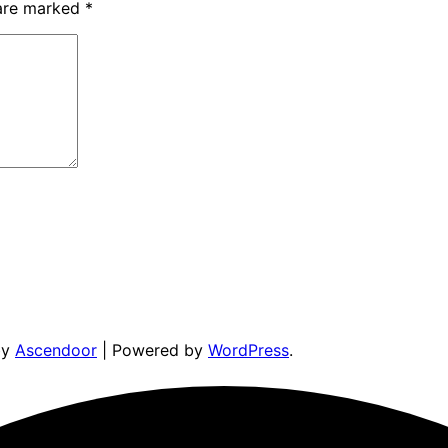
 are marked
*
by
Ascendoor
| Powered by
WordPress
.