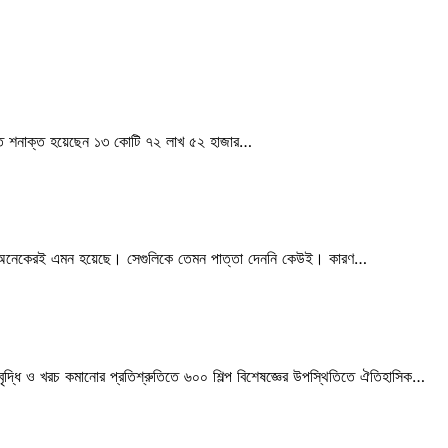
রান্ত শনাক্ত হয়েছেন ১৩ কোটি ৭২ লাখ ৫২ হাজার…
শুমে অনেকেরই এমন হয়েছে। সেগুলিকে তেমন পাত্তা দেননি কেউই। কারণ…
 বৃদ্ধি ও খরচ কমানোর প্রতিশ্রুতিতে ৬০০ শিল্প বিশেষজ্ঞের উপস্থিতিতে ঐতিহাসিক…