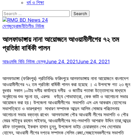
ধর্ম ও শিক্ষা
Search
for:
দেশজুড়ে
রাজনীতি
লীড নিউজ
আলফাডাঙ্গায় নানা আয়োজনে আওয়ামীলীগের ৭২ তম
প্রতিষ্ঠা বার্ষিকী পালন
আরএমজি বিডি নিউজ ডেস্ক
June 24, 2021
June 24, 2021
আলফাডাঙ্গা (ফরিদপুর) প্রতিনিধিঃ ফরিদপুরে আলফাডাঙ্গায় নানা আয়োজনে বাংলাদেশ
আওয়ামীলীগের ৭২ তম প্রতিষ্ঠা বার্ষিকী পালন করা হয়েছে । এ উপলক্ষে গত ২৩ জুন
বুধবার সকাল ১০টায় দলীয় কার্যালয়ে দলীয় ও জাতীয় পতাকা উত্তোলনের মাধ্যমে
অনুষ্ঠানের শুভ সূচনা হয়, এরপর বর্ণাঢ্য শোভাযাত্রা, কেক কাটা ও আলোচনা সভার
আয়োজন করা হয়। উপজেলা আওয়ামীলীগের সভাপতি এস এম আকরাম হোসেনের
সভাপত্বিতে ও ভারপ্রাপ্ত সাধারণ সম্পাদক আব্দুল আলিম সোজার পরিচালনায়
আলোচনা সভায় বক্তব্য রাখেন আলফাডাঙ্গা পৌর আওয়ামী লীগের সভাপতি ও পৌর
মেয়র সাইফুর রহমান সাইফার, আওয়ামীলীগের সহ-সভাপতি আশরাফ উদ্দিন তারা,আব্দুর
রউফ তালুকদার, ইকবাল হাসান চুন্নু, উপজেলা ভাইচ চেয়ারম্যান শেখ দেলোয়ার
হোসেন, আওয়ামী লীগের দপ্তর সম্পাদক সেলিম রেজা,সেচ্ছাসেবকলীগের সভাপতি