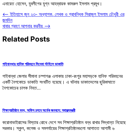
এনায়েত হোসেন, যুবলীগের যুগ্ন আহব্বায়ক কামরুল ইসলাম প্রমুখ।
Post
⟵
ইতিহাসে জুন ২৩- অধ্যাপক, লেখক ও প্রাবন্ধিক সিরাজুল ইসলাম চৌধুরী এর
জন্মদিন
navigation
খাবার গ্রহণ আপনার করনীয়
⟶
Related Posts
গাইবান্ধায় হানিফ পরিবহনে সিনেমা স্টাইলে ডাকাতি
গাইবান্ধা জেলার সীমানা চম্পাগঞ্জ এলাকায় ঢাকা-রংপুর মহাসড়কে হানিফ পরিবহনের
একটি নৈশকোচে ডাকাতি সংঘটিত হয়েছে। এ ঘটনায় ডাকাতদলের ছুরিকাঘাতে
নৈশকোচের চালক নিহত…
শিক্ষাপ্রতিষ্ঠান বন্ধ, অফিস চলবে অর্ধেক জনবলে: স্বাস্থ্যমন্ত্রী
করোনাভাইরাসের বিস্তার রোধে দেশে সব শিক্ষাপ্রতিষ্ঠান বন্ধ রাখার সিদ্ধান্ত নিয়েছে
সরকার। স্কুল, কলেজ ও সমপর্যায়ের শিক্ষাপ্রতিষ্ঠানগুলো আপাতত আগামী ৬