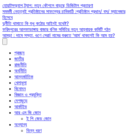
Skip
হোয়াটসঅ্যাপ ট্র্যাপ: নতুন কৌশলে বাড়ছে ডিজিটাল প্রতারণা
to
সমমর্মী নেতৃত্বই প্রতিষ্ঠানের সাফল্যের চাবিকাঠি :প্রতিষ্ঠান প্রধান/ বস/ ম্যানেজার
content
হিসেবে
দুর্নীতি থামাতে কি শুধু কঠোর আইনই যথেষ্ট?
ফরিদপুরের আলফাডাঙ্গায় বাজার বণিক সমিতির নতুন আহ্বায়ক কমিটি গঠন
আমড়া : দামে সস্তা, গুণে সেরা! নামের শুরুতে ‘আম’ থাকলেই কি আম হয়?
প্রচ্ছদ
জাতীয়
রাজনীতি
অর্থনীতি
আন্তর্জাতিক
খেলাধুলা
বিনোদন
বিজ্ঞান ও প্রযুক্তি
দেশজুড়ে
আর্কাইভ
আর এম জি জোন
ই পি জেড জোন
অন্যান্য
ভিন্ন ধরণ