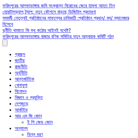
Skip
ফরিদপুরের আলফাডাঙ্গায় জমি সংক্রান্ত বিরোধের জেরে হামলা আহত তিন
to
হোয়াটসঅ্যাপ ট্র্যাপ: নতুন কৌশলে বাড়ছে ডিজিটাল প্রতারণা
content
সমমর্মী নেতৃত্বই প্রতিষ্ঠানের সাফল্যের চাবিকাঠি :প্রতিষ্ঠান প্রধান/ বস/ ম্যানেজার
হিসেবে
দুর্নীতি থামাতে কি শুধু কঠোর আইনই যথেষ্ট?
ফরিদপুরের আলফাডাঙ্গায় বাজার বণিক সমিতির নতুন আহ্বায়ক কমিটি গঠন
প্রচ্ছদ
জাতীয়
রাজনীতি
অর্থনীতি
আন্তর্জাতিক
খেলাধুলা
বিনোদন
বিজ্ঞান ও প্রযুক্তি
দেশজুড়ে
আর্কাইভ
আর এম জি জোন
ই পি জেড জোন
অন্যান্য
ভিন্ন ধরণ