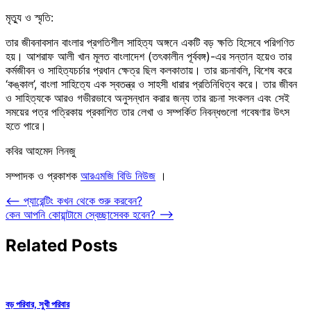
মৃত্যু ও স্মৃতি:
তার জীবনাবসান বাংলার প্রগতিশীল সাহিত্য অঙ্গনে একটি বড় ক্ষতি হিসেবে পরিগণিত
হয়। আশরাফ আলী খান মূলত বাংলাদেশ (তৎকালীন পূর্ববঙ্গ)-এর সন্তান হয়েও তার
কর্মজীবন ও সাহিত্যচর্চার প্রধান ক্ষেত্র ছিল কলকাতায়। তার রচনাবলি, বিশেষ করে
‘কঙ্কাল’, বাংলা সাহিত্যে এক স্বতন্ত্র ও সাহসী ধারার প্রতিনিধিত্ব করে। তার জীবন
ও সাহিত্যকে আরও গভীরভাবে অনুসন্ধান করার জন্য তার রচনা সংকলন এবং সেই
সময়ের পত্র পত্রিকায় প্রকাশিত তার লেখা ও সম্পর্কিত নিবন্ধগুলো গবেষণার উৎস
হতে পারে।
কবির আহমেদ লিনজু
সম্পাদক ও প্রকাশক
আরএমজি বিডি নিউজ
।
Post
⟵
প্যারেন্টিং কখন থেকে শুরু করবেন?
কেন আপনি কোয়ান্টামে স্বেচ্ছাসেবক হবেন?
⟶
navigation
Related Posts
বড় পরিবার, সুখী পরিবার