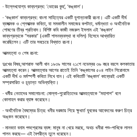
· উল্লেখযোগ্য কাব্যগ্রন্থ: ‘ভোরের কুহু’, ‘কঙ্কাল’।
· ‘কঙ্কাল’ কাব্যগ্রন্থ: বাংলা সাহিত্যের একটি যুগান্তকারী রচনা। এটি একটি দীর্ঘ
ব্যঙ্গাত্মক ও শ্লেষাত্মক কবিতা, যা সমকালীন সমাজের কপটতা, ধর্মান্ধতা ও অর্থনৈতিক
শোষণের তীব্র প্রতিবাদ। বিশিষ্ট কবি কাজী নজরুল ইসলাম এই ‘কঙ্কাল’
কাব্যগ্রন্থকে “সরকার” (একটি শাসনব্যবস্থা বা দলিল) হিসেবে আখ্যায়িত
করেছিলেন। এটি তার সবচেয়ে বিখ্যাত রচনা।
আত্মহত্যা ও শেষ রচনা:
দুঃখের বিষয়,আশরাফ আলী খান ১৯৩৯ সালের ২১শে নভেম্বর ৩৬ বছর বয়সে কলকাতায়
আত্মহত্যা করেন। আত্মহত্যার আগের রাতেই তিনি ‘কঙ্কালের ৫০৪ লাইন শিরোনামে
একটি দীর্ঘ ও মর্মস্পর্শী কবিতা লিখে যান। এই কবিতাটি ‘কঙ্কাল’ কাব্যেরই একটি
সম্প্রসারিত ও চূড়ান্ত অভিব্যক্তি।
· ধর্মীয় নেতাদের সমালোচনা: মোল্লা-পুরোহিতদের আত্মহত্যাকে “মহাপাপ” বলে
কোলাহল করার ব্যাঙ্গ করেছেন।
· অর্থনৈতিক বৈষম্যের চিত্র: ধনীর দরজায় গিয়ে ক্ষুধার্ত যুবকের আবেদনের করুণ চিত্র
অঙ্কন করেছেন।
· মানবতা বনাম পশুপ্রেমের ব্যঙ্গ: মানুষ না খেয়ে মরছে, অথচ ধনীরা পশু-পাখিকে লালন
পালন করছে— এই বৈপরীত্য তুলে ধরেছেন।