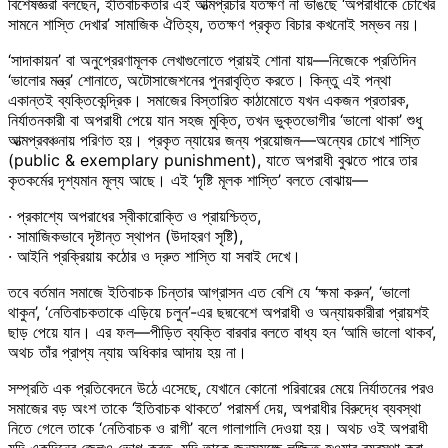
বিশেষজ্ঞরা বলছেন, ইতিবাচকতার এই আত্মপ্রচার যতক্ষণ না ভাঙছে ‘অপরাধীকে চোখের
সামনে শাস্তি দেখার’ সামাজিক ঐতিহ্য, ততক্ষণ প্রকৃত বিচার কখনোই সম্ভব নয়।
‘সাদাকায়ন’ বা অনুপ্রেরণামূলক লেখাগুলোতে প্রায়ই শোনা যায়—নিজেকে প্রতিদিন
‘ভালোর মন্ত্র’ শোনাতে, অটোসাজেশনের পুনরাবৃত্তি করতে। কিন্তু এই পন্থা
একান্তই ব্যক্তিকেন্দ্রিক। সমাজের বিস্তারিত কাঠামোতে যখন একজন প্রতারক,
নির্যাতনকারী বা অপরাধী পেয়ে যান সহজ মুক্তি, তখন ভুক্তভোগীর ‘ভালো থাকা’ শুধু
আত্মপ্রবঞ্চনায় পরিণত হয়। প্রকৃত ন্যায়ের জন্য প্রয়োজন—অন্যের চোখে শাস্তি
(public & exemplary punishment), যাতে অপরাধী বুঝতে পারে তার
কৃতকর্মের দৃশ্যমান মূল্য আছে। এই ‘দৃষ্টি মূলক শাস্তি’ বলতে বোঝায়—
· প্রকাশ্যে অপরাধের স্বীকারোক্তি ও প্রায়শ্চিত্ত,
· সামাজিকভাবে দৃষ্টান্ত স্থাপন (উদাহরণ সৃষ্টি),
· আইনি প্রক্রিয়ায় কঠোর ও দ্রুত শাস্তি যা সবাই দেখে।
তবে বর্তমান সমাজে ইতিবাচক চিন্তার আগ্রাসন এত বেশি যে ‘ক্ষমা করুন’, ‘ভালো
থাকুন’, ‘নেতিবাচকতাকে এড়িয়ে চলুন’-এর ছদ্মবেশে অপরাধী ও অন্যায়কারীরা প্রায়শই
ছাড় পেয়ে যান। এর ফল—পীড়িত ব্যক্তি বারবার বলতে বাধ্য হন ‘আমি ভালো থাকব’,
অথচ তাঁর প্রাপ্য ন্যায় অধিকার আদায় হয় না।
সম্প্রতি এক প্রতিবেদনে উঠে এসেছে, যেখানে কোনো পরিবারের মেয়ে নির্যাতনের পরও
সমাজের বড় অংশ তাকে ‘ইতিবাচক থাকতে’ পরামর্শ দেয়, অপরাধীর বিরুদ্ধে ব্যবস্থা
নিতে গেলে তাকে ‘নেতিবাচক ও রাগী’ বলে গালাগালি দেওয়া হয়। অথচ ওই অপরাধী
যদি একদিনের জেলও ভোগ করত, যদি তাকে জনসমক্ষে লজ্জিত হওয়ার ব্যবস্থা করা