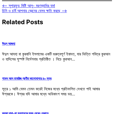
Post
⟵
সুপারফুড মিষ্টি আলু- মরণব্যাধির যম!
চিনি ও চর্বি আপনার ব্রেনের যেসব ক্ষতি করছে
⟶
navigation
Related Posts
ঈদুল আজহা
ঈদুল আযহা বা কুরবানি ইসলামের একটি গুরুত্বপূর্ণ ইবাদত, যার ভিত্তি পবিত্র কুরআন
ও হাদিসের সুস্পষ্ট নির্দেশনায় প্রতিষ্ঠিত । নিচে কুরআন…
শামস আল তাবরিজ প্রণীত ভালোবাসার ৪০ সূত্র
সূত্র ১ আমি যেমন তেমন করেই নিজের মধ্যে প্রতিফলিত দেখতে পাই আমার
ঈশ্বরকে। ঈশ্বর যদি আমার মধ্যে অধিকাংশ সময় ভয়…
ব্যস্ত বাবা-মা সন্তানকে সময় দেবেন যেভাবে