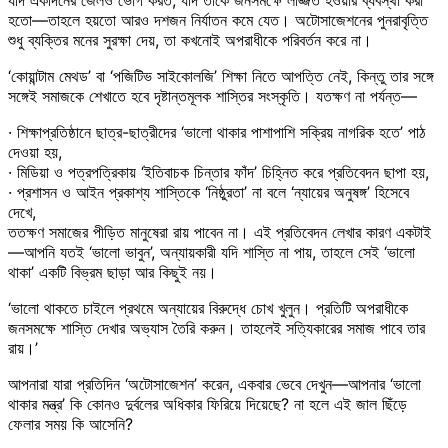
হতো—তাহলে হয়তো আরও দশজন নির্যাতন কমে যেত। অটোসাজেশনের পুনরাবৃত্তি
শুধু ব্যক্তির মনের সুরক্ষা দেয়, তা কখনোই অপরাধীকে পরিবর্তন করে না।
‘কোয়ান্টাম মেথড’ বা ‘পজিটিভ সাইকোলজি’ শিক্ষা নিতে আপত্তি নেই, কিন্তু তার সঙ্গে
সঙ্গেই সমাজকে শেখাতে হবে দৃষ্টান্তমূলক শাস্তির সংস্কৃতি। যতক্ষণ না পর্যন্ত—
· শিক্ষাপ্রতিষ্ঠানে ছাত্র-ছাত্রীদের ‘ভালো থাকার পাশাপাশি সক্রিয় নাগরিক হতে’ পাঠ
দেওয়া হয়,
· মিডিয়া ও পত্রপত্রিকায় ‘ইতিবাচক চিন্তার ফাঁদ’ চিহ্নিত করে প্রতিবেদন ছাপা হয়,
· প্রশাসন ও আইন প্রকাশ্য শাস্তিকে ‘নিষ্ঠুরতা’ না বলে ‘ন্যায়ের অনুষঙ্গ’ হিসেবে
দেখে,
ততক্ষণ সমাজের পীড়িত মানুষেরা রায় পাবেন না। এই প্রতিবেদন লেখার কারণ একটাই
—আপনি যতই ‘ভালো ভাবুন’, অন্যায়কারী যদি শাস্তি না পায়, তাহলে সেই ‘ভালো
থাকা’ একটি বিভ্রম ছাড়া আর কিছুই নয়।
‘ভালো থাকতে চাইলে প্রথমে অন্যায়ের বিরুদ্ধে চোখ খুলুন। প্রতিটি অপরাধীকে
জনসমক্ষে শাস্তি দেখার অভ্যাস তৈরি করুন। তাহলেই সত্যিকারের সমাজ পাবে তার
রায়।’
আপনারা যারা প্রতিদিন ‘অটোসাজেশন’ করেন, একবার ভেবে দেখুন—আপনার ‘ভালো
থাকার মন্ত্র’ কি কোনও দুর্বলের অধিকার ফিরিয়ে দিয়েছে? না হলে এই জাল ছিঁড়ে
ফেলার সময় কি আসেনি?