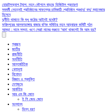
Skip
হোয়াটসঅ্যাপ ট্র্যাপ: নতুন কৌশলে বাড়ছে ডিজিটাল প্রতারণা
to
সমমর্মী নেতৃত্বই প্রতিষ্ঠানের সাফল্যের চাবিকাঠি :প্রতিষ্ঠান প্রধান/ বস/ ম্যানেজার
content
হিসেবে
দুর্নীতি থামাতে কি শুধু কঠোর আইনই যথেষ্ট?
ফরিদপুরের আলফাডাঙ্গায় বাজার বণিক সমিতির নতুন আহ্বায়ক কমিটি গঠন
আমড়া : দামে সস্তা, গুণে সেরা! নামের শুরুতে ‘আম’ থাকলেই কি আম হয়?
প্রচ্ছদ
জাতীয়
রাজনীতি
অর্থনীতি
আন্তর্জাতিক
খেলাধুলা
বিনোদন
বিজ্ঞান ও প্রযুক্তি
দেশজুড়ে
আর্কাইভ
আর এম জি জোন
ই পি জেড জোন
অন্যান্য
ভিন্ন ধরণ