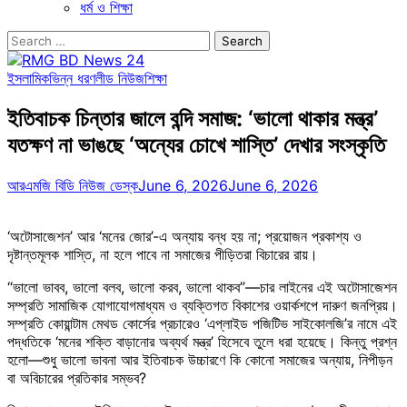
ধর্ম ও শিক্ষা
Search
for:
ইসলামিক
ভিন্ন ধরণ
লীড নিউজ
শিক্ষা
ইতিবাচক চিন্তার জালে বন্দি সমাজ: ‘ভালো থাকার মন্ত্র’
যতক্ষণ না ভাঙছে ‘অন্যের চোখে শাস্তি’ দেখার সংস্কৃতি
আরএমজি বিডি নিউজ ডেস্ক
June 6, 2026
June 6, 2026
‘অটোসাজেশন’ আর ‘মনের জোর’-এ অন্যায় বন্ধ হয় না; প্রয়োজন প্রকাশ্য ও
দৃষ্টান্তমূলক শাস্তি, না হলে পাবে না সমাজের পীড়িতরা বিচারের রায়।
“ভালো ভাবব, ভালো বলব, ভালো করব, ভালো থাকব”—চার লাইনের এই অটোসাজেশন
সম্প্রতি সামাজিক যোগাযোগমাধ্যম ও ব্যক্তিগত বিকাশের ওয়ার্কশপে দারুণ জনপ্রিয়।
সম্প্রতি কোয়ান্টাম মেথড কোর্সের প্রচারেও ‘এপ্লাইড পজিটিভ সাইকোলজি’র নামে এই
পদ্ধতিকে ‘মনের শক্তি বাড়ানোর অব্যর্থ মন্ত্র’ হিসেবে তুলে ধরা হয়েছে। কিন্তু প্রশ্ন
হলো—শুধু ভালো ভাবনা আর ইতিবাচক উচ্চারণে কি কোনো সমাজের অন্যায়, নিপীড়ন
বা অবিচারের প্রতিকার সম্ভব?