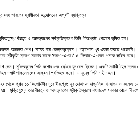
 বিস্তারসহ ভারতের স্বাধীনতা আন্দোলনের অগ্রণী ব্যক্তিত্ব।
ক্তিযুদ্ধে বীরত্ব ও আত্মত্যাগের স্বীকৃতিস্বরূপ তিনি ‘বীরশ্রেষ্ঠ’ খেতাবে ভূষিত হন।
া মোহাম্মদ আমানত শেখ। মায়ের নাম জেন্নাতুন্নেসা। পড়াশোনা খুব একটা করতে পারেনন
ীরত্বের স্বীকৃতি স্বরূপ সরকার তাকে ‘তমগা-এ-জং’ ও ‘সিতারা-এ-হরব’ পদকে ভূষিত করে
যোগ দেন। মুক্তিযুদ্ধে তিনি যশোর ৮নং সেক্টরে যুদ্ধরত ছিলেন। একটি স্থায়ী টহল দলের নেত
বে টহল দলটি পাকসেনাদের আক্রমণ প্রতিহত করে। এ যুদ্ধে তিনি শহীদ হন।
কে প্রায় ১১ কিলোমিটার দূরে বীরশ্রেষ্ঠ নূর মোহাম্মদ মাধ্যমিক বিদ্যালয় ও কলেজ চত্বরে ‘ব
 হয়। মুক্তিযুদ্ধে তার বীরত্ব ও আত্মত্যাগের স্বীকৃতিস্বরূপ বাংলাদেশ সরকার তাকে ‘বীরশ্