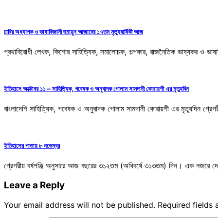
ঢাবির অধ্যাপক ও ভাষাবিজ্ঞানী হুমায়ুন আজাদের ১৭তম মৃত্যুবার্ষিকী আজ
প্রথাবিরোধী লেখক, কিশোর সাহিত্যিক, সমালোচক, গল্পকার, রাজনৈতিক ভাষ্যকর ও ভাষা
ইতিহাসে অক্টোবর ১১ – সাহিত্যিক, গবেষক ও অনুবাদক গোলাম সামদানী কোরায়শী এর মৃত্যুদিন
বাংলাদেশি সাহিত্যিক, গবেষক ও অনুবাদক গোলাম সামদানী কোরায়শী এর মৃত্যুদিন গ্র
ইতিহাসের পাতায় ৮ নভেম্বর
গ্রেগরীয় বর্ষপঞ্জি অনুসারে আজ বছরের ৩১২তম (অধিবর্ষে ৩১৩তম) দিন। এক নজরে দে
Leave a Reply
Your email address will not be published.
Required fields