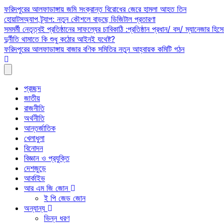
Skip
ফরিদপুরের আলফাডাঙ্গায় জমি সংক্রান্ত বিরোধের জেরে হামলা আহত তিন
to
হোয়াটসঅ্যাপ ট্র্যাপ: নতুন কৌশলে বাড়ছে ডিজিটাল প্রতারণা
content
সমমর্মী নেতৃত্বই প্রতিষ্ঠানের সাফল্যের চাবিকাঠি :প্রতিষ্ঠান প্রধান/ বস/ ম্যানেজার হিসে
দুর্নীতি থামাতে কি শুধু কঠোর আইনই যথেষ্ট?
ফরিদপুরের আলফাডাঙ্গায় বাজার বণিক সমিতির নতুন আহ্বায়ক কমিটি গঠন
প্রচ্ছদ
জাতীয়
রাজনীতি
অর্থনীতি
আন্তর্জাতিক
খেলাধুলা
বিনোদন
বিজ্ঞান ও প্রযুক্তি
দেশজুড়ে
আর্কাইভ
আর এম জি জোন
ই পি জেড জোন
অন্যান্য
ভিন্ন ধরণ