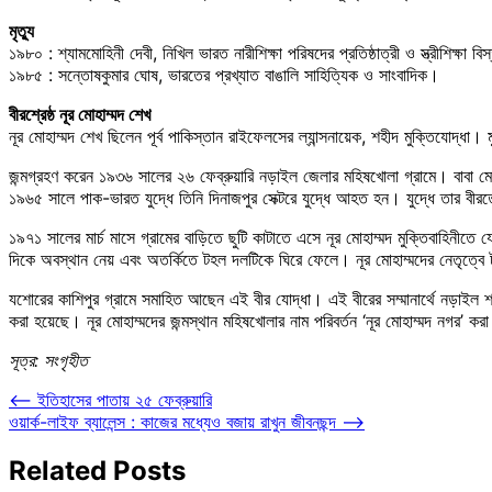
মৃত্যু
১৯৮০ : শ্যামমোহিনী দেবী, নিখিল ভারত নারীশিক্ষা পরিষদের প্রতিষ্ঠাত্রী ও স্ত্রীশিক্ষা
১৯৮৫ : সন্তোষকুমার ঘোষ, ভারতের প্রখ্যাত বাঙালি সাহিত্যিক ও সাংবাদিক।
বীরশ্রেষ্ঠ নূর মোহাম্মদ শেখ
নূর মোহাম্মদ শেখ ছিলেন পূর্ব পাকিস্তান রাইফেলসের ল্যান্সনায়েক, শহীদ মুক্তিযোদ্ধা। মু
জন্মগ্রহণ করেন ১৯৩৬ সালের ২৬ ফেব্রুয়ারি নড়াইল জেলার মহিষখোলা গ্রামে। বাব
১৯৬৫ সালে পাক-ভারত যুদ্ধে তিনি দিনাজপুর সেক্টরে যুদ্ধে আহত হন। যুদ্ধে তার ব
১৯৭১ সালের মার্চ মাসে গ্রামের বাড়িতে ছুটি কাটাতে এসে নূর মোহাম্মদ মুক্তিবাহিনীতে 
দিকে অবস্থান নেয় এবং অতর্কিতে টহল দলটিকে ঘিরে ফেলে। নূর মোহাম্মদের নেতৃত্
যশোরের কাশিপুর গ্রামে সমাহিত আছেন এই বীর যোদ্ধা। এই বীরের সম্মানার্থে নড়াইল শহর থে
করা হয়েছে। নূর মোহাম্মদের জন্মস্থান মহিষখোলার নাম পরিবর্তন ‘নূর মোহাম্মদ নগর’ করা
সূত্র: সংগৃহীত
Post
⟵
ইতিহাসের পাতায় ২৫ ফেব্রুয়ারি
ওয়ার্ক-লাইফ ব্যালেন্স : কাজের মধ্যেও বজায় রাখুন জীবনছন্দ
⟶
navigation
Related Posts