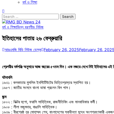
ধর্ম ও শিক্ষা
Search
for:
ধর্ম ও শিক্ষা
ভিন্ন ধরণ
লীড নিউজ
ইতিহাসের পাতায় ২৬ ফেব্রুয়ারি
আরএমজি বিডি নিউজ ডেস্ক
February 26, 2025
February 26, 202
গ্রেগরীয় বর্ষপঞ্জি অনুসারে আজ বছরের ৫৭তম দিন। এক নজরে দেখে নিই ইতিহাসের এই দিন
ঘটনাবলি
১৯৩১ : কলকাতায় মুসলিম ইনস্টিটিউটের ভিত্তিপ্রস্তর স্থাপিত হয়।
১৯৮৭ : জাতীয় সংসদে বাংলা ভাষা প্রচলন বিল পাস।
জন্ম
১৮০২ : ভিক্টর হুগো, ফরাসি সাহিত্যিক, রাজনীতিবিদ এবং মানবাধিকার কর্মী।
১৯০৮ : লীলা মজুমদার, বাঙালি সাহিত্যিক।
১৯৩৬ : বীরশ্রেষ্ঠ নূর মোহাম্মদ শেখ, বাংলাদেশের স্বাধীনতা যুদ্ধে অংশগ্রহণকারী একজন