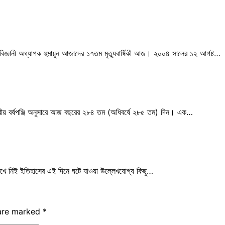
বিজ্ঞানী অধ্যাপক হুমায়ুন আজাদের ১৭তম মৃত্যুবার্ষিকী আজ। ২০০৪ সালের ১২ আগষ্ট…
েগরীয় বর্ষপঞ্জি অনুসারে আজ বছরের ২৮৪ তম (অধিবর্ষে ২৮৫ তম) দিন। এক…
খে নিই ইতিহাসের এই দিনে ঘটে যাওয়া উল্লেখযোগ্য কিছু…
 are marked
*