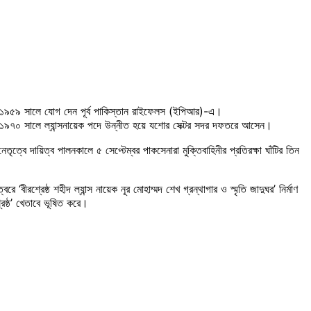
ি। ১৯৫৯ সালে যোগ দেন পূর্ব পাকিস্তান রাইফেলস (ইপিআর)-এ।
। ১৯৭০ সালে ল্যান্সনায়েক পদে উন্নীত হয়ে যশোর সেক্টর সদর দফতরে আসেন।
ৃত্বে দায়িত্ব পালনকালে ৫ সেপ্টেম্বর পাকসেনারা মুক্তিবাহিনীর প্রতিরক্ষা ঘাঁটির তিন
ীরশ্রেষ্ঠ শহীদ ল্যান্স নায়েক নূর মোহাম্মদ শেখ গ্রন্থাগার ও স্মৃতি জাদুঘর’ নির্মাণ
রেষ্ঠ’ খেতাবে ভূষিত করে।