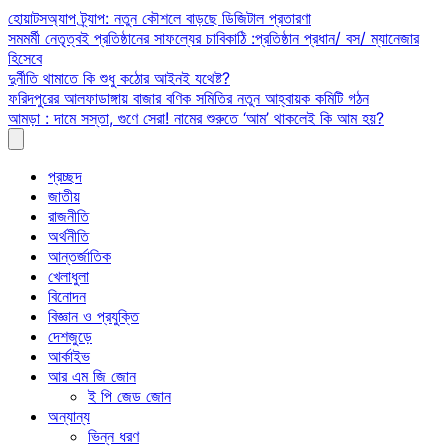
Skip
হোয়াটসঅ্যাপ ট্র্যাপ: নতুন কৌশলে বাড়ছে ডিজিটাল প্রতারণা
to
সমমর্মী নেতৃত্বই প্রতিষ্ঠানের সাফল্যের চাবিকাঠি :প্রতিষ্ঠান প্রধান/ বস/ ম্যানেজার
content
হিসেবে
দুর্নীতি থামাতে কি শুধু কঠোর আইনই যথেষ্ট?
ফরিদপুরের আলফাডাঙ্গায় বাজার বণিক সমিতির নতুন আহ্বায়ক কমিটি গঠন
আমড়া : দামে সস্তা, গুণে সেরা! নামের শুরুতে ‘আম’ থাকলেই কি আম হয়?
প্রচ্ছদ
জাতীয়
রাজনীতি
অর্থনীতি
আন্তর্জাতিক
খেলাধুলা
বিনোদন
বিজ্ঞান ও প্রযুক্তি
দেশজুড়ে
আর্কাইভ
আর এম জি জোন
ই পি জেড জোন
অন্যান্য
ভিন্ন ধরণ