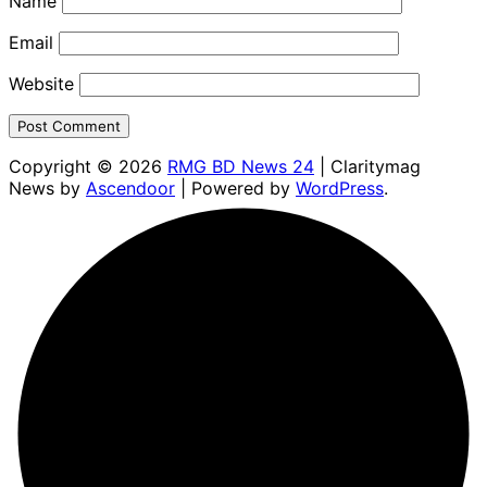
Name
Email
Website
Copyright © 2026
RMG BD News 24
| Claritymag
News by
Ascendoor
| Powered by
WordPress
.