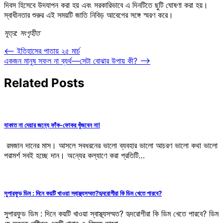
দিবস হিসেবে উদযাপন করা হয় এবং সরকারিভাবে এ দিনটিতে ছুটি ঘোষণা করা হয়।
স্বাধীনতার শুরুর এই সময়টি জাতি নিবিড় আবেগের সঙ্গে স্মরণ করে।
সূত্র: সংগৃহীত
Post
⟵
ইতিহাসের পাতায় ২৫ মার্চ
একজন মানুষ সফল না ব্যর্থ—সেটা বোঝার উপায় কী?
⟶
navigation
Related Posts
যাকাত না দেয়ার জন্যে ফাঁক-ফোকর খুঁজবেন না!
রমজান দানের মাস। আসলে সবধরনের ভালো ব্যবহার ভালো আচরণ ভালো কথা ভালো
পরামর্শ সবই হচ্ছে দান। অন্যের কল্যাণে করা প্রতিটি…
সুপারফুড ডিম : দিনে কয়টি খাওয়া স্বাস্থ্যসম্মত?হৃদরোগীরা কি ডিম খেতে পারবে?
সুপারফুড ডিম : দিনে কয়টি খাওয়া স্বাস্থ্যসম্মত? হৃদরোগীরা কি ডিম খেতে পারবে? ডিম