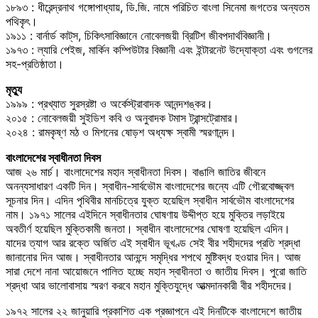
১৮৯৩ : ধীরেন্দ্রনাথ গঙ্গোপাধ্যায়, ডি.জি. নামে পরিচিত বাংলা সিনেমা জগতের অন্যতম
পথিকৃৎ।
১৯১১ : বার্নার্ড কাট্‌স, চিকিৎসাবিজ্ঞানে নোবেলজয়ী ব্রিটিশ জীবপদার্থবিজ্ঞানী।
১৯৭৩ : ল্যারি পেইজ, মার্কিন কম্পিউটার বিজ্ঞানী এবং ইন্টারনেট উদ্যোক্তা এবং গুগলের
সহ-প্রতিষ্ঠাতা।
মৃত্যু
১৯৯৯ : প্রখ্যাত সুরস্রষ্টা ও অর্কেস্ট্রাবাদক আনন্দশঙ্কর।
২০১৫ : নোবেলজয়ী সুইডিশ কবি ও অনুবাদক টমাস ট্রান্সট্রোমার।
২০২৪ : রামকৃষ্ণ মঠ ও মিশনের ষোড়শ অধ্যক্ষ স্বামী স্মরণানন্দ।
বাংলাদেশের স্বাধীনতা দিবস
আজ ২৬ মার্চ। বাংলাদেশের মহান স্বাধীনতা দিবস। বাঙালি জাতির জীবনে
অনন্যসাধারণ একটি দিন। স্বাধীন-সার্বভৌম বাংলাদেশের জন্যে এটি গৌরবোজ্জ্বল
সূচনার দিন। এদিন পৃথিবীর মানচিত্রে যুক্ত হয়েছিল স্বাধীন সার্বভৌম বাংলাদেশের
নাম। ১৯৭১ সালের এইদিনে স্বাধীনতার ঘোষণায় উদ্দীপ্ত হয়ে মুক্তির লড়াইয়ে
অবতীর্ণ হয়েছিল মুক্তিকামী জনতা। স্বাধীন বাংলাদেশের ঘোষণা হয়েছিল এদিন।
যাদের ত্যাগ আর রক্তে অর্জিত এই স্বাধীন ভূখণ্ড সেই বীর শহীদদের প্রতি শ্রদ্ধা
জানানোর দিন আজ। স্বাধীনতার আনন্দে সমৃদ্ধির শপথে মুষ্টিবদ্ধ হওয়ার দিন। আজ
সারা দেশে নানা আয়োজনে পালিত হচ্ছে মহান স্বাধীনতা ও জাতীয় দিবস। পুরো জাতি
শ্রদ্ধা আর ভালোবাসায় স্মরণ করবে মহান মুক্তিযুদ্ধে আত্মদানকারী বীর শহীদদের।
১৯৭২ সালের ২২ জানুয়ারি প্রকাশিত এক প্রজ্ঞাপনে এই দিনটিকে বাংলাদেশে জাতীয়