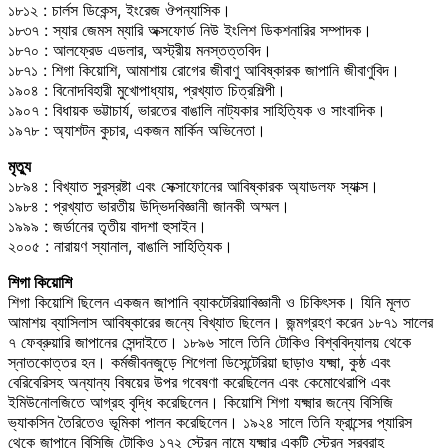
১৮১২ : চার্লস ডিকেন্স, ইংরেজ ঔপন্যাসিক।
১৮৩৭ : স্যার জেমস ম্যারি অক্সফোর্ড নিউ ইংলিশ ডিকশনারির সম্পাদক।
১৮৭০ : আলফ্রেড এডলার, অস্ট্রীয় মনস্তত্তবিদ।
১৮৭১ : শিগা কিয়োশি, আমাশায় রোগের জীবাণু আবিষ্কারক জাপানি জীবাণুবিদ।
১৯০৪ : বিনোদবিহারী মুখোপাধ্যায়, প্রখ্যাত চিত্রশিল্পী।
১৯০৭ : বিধায়ক ভট্টাচার্য, ভারতের বাঙালি নাট্যকার সাহিত্যিক ও সাংবাদিক।
১৯৭৮ : অ্যাশটন কুচার, একজন মার্কিন অভিনেতা।
মৃত্যু
১৮৯৪ : বিখ্যাত সুরস্রষ্টা এবং সেক্সাফোনের আবিষ্কারক অ্যাডলফ স্যাক্স।
১৯৮৪ : প্রখ্যাত ভারতীয় উদ্ভিদবিজ্ঞানী জানকী অম্মল।
১৯৯৯ : জর্ডানের তৃতীয় বাদশা হুসাইন।
২০০৫ : নারায়ণ স্যানাল, বাঙালি সাহিত্যিক।
শিগা কিয়োশি
শিগা কিয়োশি ছিলেন একজন জাপানি ব্যাকটেরিয়াবিজ্ঞানী ও চিকিৎসক। যিনি মূলত
আমাশয় ব্যাসিলাস আবিষ্কারের জন্যে বিখ্যাত ছিলেন। জন্মগ্রহণ করেন ১৮৭১ সালের
৭ ফেব্রুয়ারি জাপানের সেন্দাইতে। ১৮৯৬ সালে তিনি টোকিও বিশ্ববিদ্যালয় থেকে
স্নাতকোত্তর হন। কর্মজীবনজুড়ে শিগেলা ডিসেন্টেরিয়া ছাড়াও যক্ষ্মা, কুষ্ঠ এবং
বেরিবেরিসহ অন্যান্য বিষয়ের উপর গবেষণা করেছিলেন এবং কেমোথেরাপি এবং
ইমিউনোলজিতে আগ্রহ বৃদ্ধি করেছিলেন। কিয়োশি শিগা যক্ষ্মার জন্যে বিসিজি
ভ্যাকসিন তৈরিতেও ভূমিকা পালন করেছিলেন। ১৯২৪ সালে তিনি ফ্রান্সের প্যারিস
থেকে জাপানে বিসিজি টোকিও ১৭২ স্ট্রেন নামে যক্ষ্মার একটি স্ট্রেন সরবরাহ