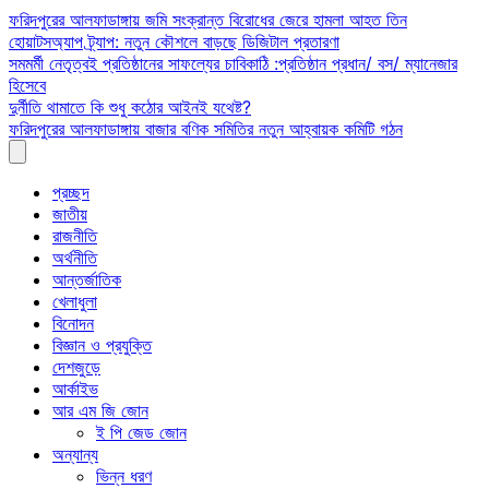
Skip
ফরিদপুরের আলফাডাঙ্গায় জমি সংক্রান্ত বিরোধের জেরে হামলা আহত তিন
to
হোয়াটসঅ্যাপ ট্র্যাপ: নতুন কৌশলে বাড়ছে ডিজিটাল প্রতারণা
content
সমমর্মী নেতৃত্বই প্রতিষ্ঠানের সাফল্যের চাবিকাঠি :প্রতিষ্ঠান প্রধান/ বস/ ম্যানেজার
হিসেবে
দুর্নীতি থামাতে কি শুধু কঠোর আইনই যথেষ্ট?
ফরিদপুরের আলফাডাঙ্গায় বাজার বণিক সমিতির নতুন আহ্বায়ক কমিটি গঠন
প্রচ্ছদ
জাতীয়
রাজনীতি
অর্থনীতি
আন্তর্জাতিক
খেলাধুলা
বিনোদন
বিজ্ঞান ও প্রযুক্তি
দেশজুড়ে
আর্কাইভ
আর এম জি জোন
ই পি জেড জোন
অন্যান্য
ভিন্ন ধরণ