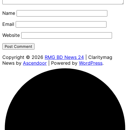
Name
Email
Website
Copyright © 2026
RMG BD News 24
| Claritymag
News by
Ascendoor
| Powered by
WordPress
.