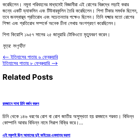
করেছিলেন। নমুনা পরিবহনের মাধ্যমেই বিজ্ঞানীরা এই রোগের বিরুদ্ধে লড়াই করার
জন্যে একটি ভ্যাকসিন এবং টিউবারকুলিন তৈরি করেছিলেন। শিগা টিকার সমর্থক ছিলেন,
তবে জনস্বাস্থ্য প্রতিরোধ এবং সচেতনতার পক্ষেও ছিলেন। তিনি যক্ষ্মার মতো রোগের
শিক্ষা এবং প্রতিরোধ সম্পর্কে অনেক চীনা লেখায় অংশগ্রহণ করেছিলেন।
শিগা কিয়োশি ১৯৫৭ সালের ২৫ জানুয়ারি টোকিওতে মৃত্যুবরণ করেন।
সূত্র: সংগৃহীত
Post
⟵
ইতিহাসের পাতায় ৬ ফেব্রুয়ারি
ইতিহাসের পাতায় ৮ ফেব্রুয়ারি
⟶
navigation
Related Posts
রমজানে সাদা চিনি বর্জন করুন
চিনি থেকে ১৪৬ ধরণের রোগ বা রোগ জাতীয় অসুস্থতা হয় রমজানে শরবত। বিভিন্ন
কোম্পানি আবার বিভিন্ন নামে সিরাপ বিক্রি করে।…
এই স্কুলই ছিল আমাদের দুই ভাইয়ের একমাত্র ভরসা