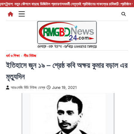
Skip
যাপ: নতুন কৌশলে বাড়ছে ডিজিটাল প্রতারণা
সমমর্মী নেতৃত্বই প্রতিষ্ঠানের সাফল্যের চাবিকাঠি :প্রতিষ্ঠান প্রধান/ 
to
content
ধর্ম ও শিক্ষা
লীড নিউজ
ইতিহাসে জুন ১৯ – শ্রেষ্ঠ কবি অক্ষয় কুমার বড়াল এর
মৃত্যুদিন
আরএমজি বিডি নিউজ ডেস্ক
June 19, 2021