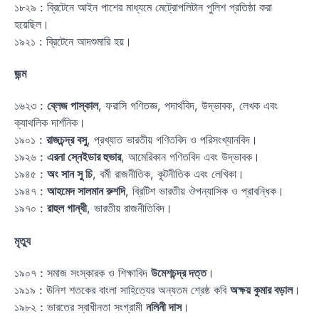
১৮২৯ : ব্রিটেনে আইন পাশের মাধ্যমে মেট্রোপলিটান পুলিশ প্রতিষ্ঠা করা
হয়েছিল।
১৯২১ : ব্রিটেনে আদশুমারি হয়।
জন্ম
১৬২৩ :
ব্লেজ পাস্কাল
, ফরাসি গণিতজ্ঞ, পদার্থবিদ, উদ্ভাবক, লেখক এবং
ক্যাথলিক দার্শনিক।
১৯০১ :
রাজচন্দ্র বসু
, প্রখ্যাত ভারতীয় গণিতবিদ ও পরিসংখ্যানবিদ।
১৯২৬ :
এরনা স্নেইডার হুভার
, আমেরিকান গণিতবিদ এবং উদ্ভাবক।
১৯৪৫ :
অং সান সু চি
, বর্মী রাজনীতিক, কূটনীতিক এবং লেখিকা।
১৯৪৭ :
আহমেদ সালমান রুশদি
, ব্রিটিশ ভারতীয় ঔপন্যাসিক ও প্রাবন্ধিক।
১৯৭০ :
রাহুল গান্ধী
, ভারতীয় রাজনীতিবিদ।
মৃত্যু
১৯০৭ : সমাজ সংস্কারক ও শিক্ষাবিদ
উমেশচন্দ্র দত্ত
।
১৯১৯ : ঊনিশ শতকের বাংলা সাহিত্যের অন্যতম শ্রেষ্ঠ কবি
অক্ষয় কুমার বড়াল
।
১৯৮২ : ভারতের স্বাধীনতা সংগ্রামী
নলিনী দাস
।