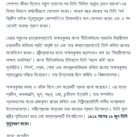
পেশাগত জীবন হিসেবে স্কুল ত্যাগের পর তিনি ‘দিল্লি অ্যান্ড লন্ডন ব্যাংক’-এর
হিসাব বিভাগে কর্মচারীরূপে যোগদান করেন। কয়েক বছর কাজের পর তিনি ‘নর্থ
ব্রিটিশ লাইফ-ইনন্স্যুরেন্স কোম্পানি’তে হিসাবসচিব পদে যোগদান করেন এবং এ পদ
থেকেই অবসর গ্রহণ করেন।
হেয়ার স্কুলের ছাত্রাবস্থাতেই অক্ষয়কুমার বাংলা গীতিকবিতার প্রবর্তক বিহারীলাল
চক্রবর্তীর কবিতার প্রতি আকৃষ্ট হন এবং তার কাব্যপ্রেরণাতেই তিনি কবিতা রচনায়
মনোনিবেশ করেন। রবীন্দ্রনাথের মতো অক্ষয়কুমার বড়ালকেও বলা হয় ‘বিহারীলালের
সাক্ষাৎ ভাবশিষ্য’। বাংলা গীতিকবিতার ইতিহাসে তিনি ‘বড়াল কবি’ নামে
সুপরিচিত। নিসর্গ, প্রেম, শোক এবং মানববন্দনাবিষয়ক কবিতা রচনায় অক্ষয়কুমার
স্বাতন্ত্র্যের পরিচয় দিয়েছেন। তার চিন্তাধারা ছিল মার্জিত ও বিজ্ঞানমনস্ক।
অক্ষয়কুমার কাব্য ও নাটক মিলে বেশ কয়েকটি গ্রন্থ রচনা করেছেন। এর মধ্যে
প্রদীপ, কনকাঞ্জলি, ভুল, শঙ্খ, এষা, চন্ডীদাস ইত্যাদি। তার সম্পাদিত
গ্রন্থগুলোর মধ্যে রাজকৃষ্ণ রায়ের কবিতা এবং গিরীন্দ্রমোহিনী দাসীর অশ্রুমালা
উল্লেখযোগ্য। নারীপ্রেমের শান্তরস তার কাব্যের প্রধান বিশেষত্ব। তিনি মৃতা
স্ত্রীর স্মৃতিচারণ করে এষা কাব্যগ্রন্থটি লিখেছিলেন।
১৯১৯ সালের ১৯ জুন তিনি
মৃত্যুবরণ করেন
।
সূত্র: সংগৃহীত