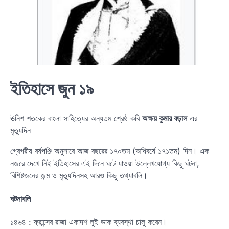
ইতিহাসে জুন ১৯
ঊনিশ শতকের বাংলা সাহিত্যের অন্যতম শ্রেষ্ঠ কবি
অক্ষয় কুমার বড়াল
এর
মৃত্যুদিন
গ্রেগরীয় বর্ষপঞ্জি অনুসারে আজ বছরের ১৭০তম (অধিবর্ষে ১৭১তম) দিন। এক
নজরে দেখে নিই ইতিহাসের এই দিনে ঘটে যাওয়া উল্লেখযোগ্য কিছু ঘটনা,
বিশিষ্টজনের জন্ম ও মৃত্যুদিনসহ আরও কিছু তথ্যাবলি।
ঘটনাবলি
১৪৬৪ : ফ্রান্সের রাজা একাদশ লুই ডাক ব্যবস্থা চালু করেন।