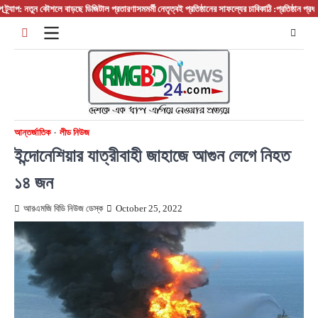
Skip
প: নতুন কৌশলে বাড়ছে ডিজিটাল প্রতারণা
সমমর্মী নেতৃত্বই প্রতিষ্ঠানের সাফল্যের চাবিকাঠি :প্রতিষ্ঠান প্রধান/ বস
to
content
আন্তর্জাতিক
লীড নিউজ
ইন্দোনেশিয়ার যাত্রীবাহী জাহাজে আগুন লেগে নিহত
১৪ জন
আরএমজি বিডি নিউজ ডেস্ক
October 25, 2022