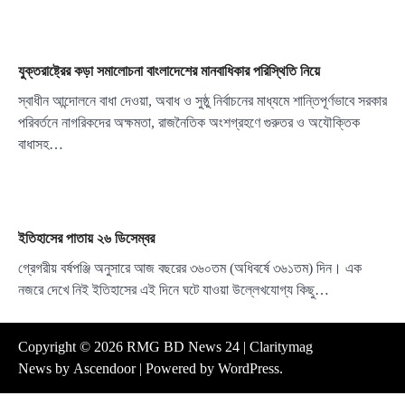
যুক্তরাষ্ট্রের কড়া সমালোচনা বাংলাদেশের মানবাধিকার পরিস্থিতি নিয়ে
স্বাধীন আন্দোলনে বাধা দেওয়া, অবাধ ও সুষ্ঠু নির্বাচনের মাধ্যমে শান্তিপূর্ণভাবে সরকার
পরিবর্তনে নাগরিকদের অক্ষমতা, রাজনৈতিক অংশগ্রহণে গুরুতর ও অযৌক্তিক
বাধাসহ…
ইতিহাসের পাতায় ২৬ ডিসেম্বর
গ্রেগরীয় বর্ষপঞ্জি অনুসারে আজ বছরের ৩৬০তম (অধিবর্ষে ৩৬১তম) দিন। এক
নজরে দেখে নিই ইতিহাসের এই দিনে ঘটে যাওয়া উল্লেখযোগ্য কিছু…
Copyright © 2026
RMG BD News 24
| Claritymag
News by
Ascendoor
| Powered by
WordPress
.