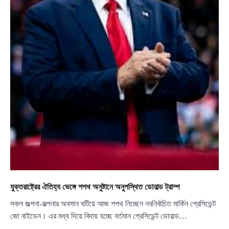
যুক্তরাষ্ট্রের ঐতিহ্য ভেঙ্গে শপথ অনুষ্টানে অনুপস্থিত ডোনাল্ড ট্রাম্প
সকল জল্পনা-কল্পনার অবসান ঘটিয়ে আজ শপথ নিচ্ছেন নবনির্বাচিত মার্কিন প্রেসিডেন্ট
জো বাইডেন। এর মধ্য দিয়ে বিদায় হচ্ছে বর্তমান প্রেসিডেন্ট ডোনাল্ড…