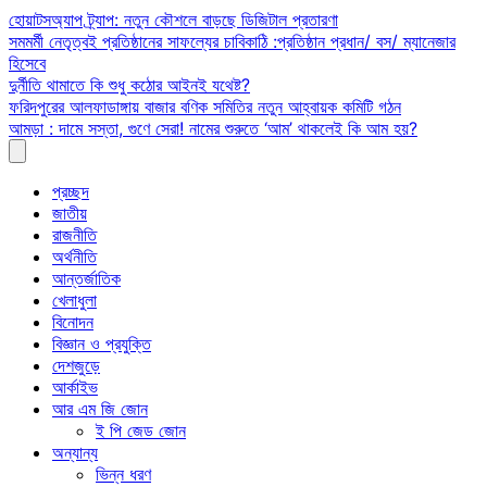
Skip
হোয়াটসঅ্যাপ ট্র্যাপ: নতুন কৌশলে বাড়ছে ডিজিটাল প্রতারণা
to
সমমর্মী নেতৃত্বই প্রতিষ্ঠানের সাফল্যের চাবিকাঠি :প্রতিষ্ঠান প্রধান/ বস/ ম্যানেজার
content
হিসেবে
দুর্নীতি থামাতে কি শুধু কঠোর আইনই যথেষ্ট?
ফরিদপুরের আলফাডাঙ্গায় বাজার বণিক সমিতির নতুন আহ্বায়ক কমিটি গঠন
আমড়া : দামে সস্তা, গুণে সেরা! নামের শুরুতে ‘আম’ থাকলেই কি আম হয়?
প্রচ্ছদ
জাতীয়
রাজনীতি
অর্থনীতি
আন্তর্জাতিক
খেলাধুলা
বিনোদন
বিজ্ঞান ও প্রযুক্তি
দেশজুড়ে
আর্কাইভ
আর এম জি জোন
ই পি জেড জোন
অন্যান্য
ভিন্ন ধরণ