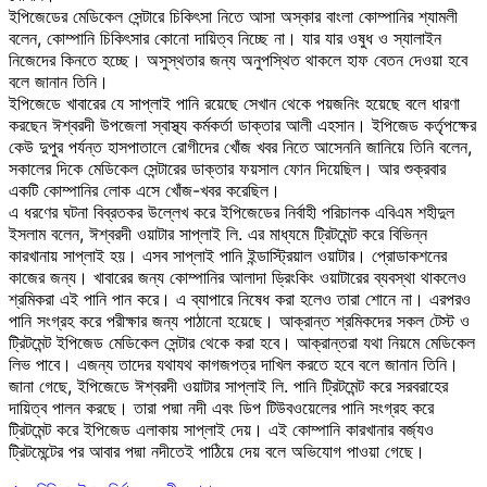
ইপিজেডের মেডিকেল সেন্টারে চিকিৎসা নিতে আসা অস্কার বাংলা কোম্পানির শ্যামলী
বলেন, কোম্পানি চিকিৎসার কোনো দায়িত্ব নিচ্ছে না। যার যার ওষুধ ও স্যালাইন
নিজেদের কিনতে হচ্ছে। অসুস্থতার জন্য অনুপস্থিত থাকলে হাফ বেতন দেওয়া হবে
বলে জানান তিনি।
ইপিজেডে খাবারের যে সাপ্লাই পানি রয়েছে সেখান থেকে পয়জনিং হয়েছে বলে ধারণা
করছেন ঈশ্বরদী উপজেলা স্বাস্থ্য কর্মকর্তা ডাক্তার আলী এহসান। ইপিজেড কর্তৃপক্ষের
কেউ দুপুর পর্যন্ত হাসপাতালে রোগীদের খোঁজ খবর নিতে আসেননি জানিয়ে তিনি বলেন,
সকালের দিকে মেডিকেল সেন্টারের ডাক্তার ফয়সাল ফোন দিয়েছিল। আর শুক্রবার
একটি কোম্পানির লোক এসে খোঁজ-খবর করেছিল।
এ ধরণের ঘটনা বিব্রতকর উল্লেখ করে ইপিজেডের নির্বাহী পরিচালক এবিএম শহীদুল
ইসলাম বলেন, ঈশ্বরদী ওয়াটার সাপ্লাই লি. এর মাধ্যমে ট্রিটমেন্ট করে বিভিন্ন
কারখানায় সাপ্লাই হয়। এসব সাপ্লাই পানি ইন্ডাস্ট্রিয়াল ওয়াটার। প্রোডাকশনের
কাজের জন্য। খাবারের জন্য কোম্পানির আলাদা ড্রিংকিং ওয়াটারের ব্যবস্থা থাকলেও
শ্রমিকরা এই পানি পান করে। এ ব্যাপারে নিষেধ করা হলেও তারা শোনে না। এরপরও
পানি সংগ্রহ করে পরীক্ষার জন্য পাঠানো হয়েছে। আক্রান্ত শ্রমিকদের সকল টেস্ট ও
ট্রিটমেন্ট ইপিজেড মেডিকেল সেন্টার থেকে করা হবে। আক্রান্তরা যথা নিয়মে মেডিকেল
লিভ পাবে। এজন্য তাদের যথাযথ কাগজপত্র দাখিল করতে হবে বলে জানান তিনি।
জানা গেছে, ইপিজেডে ঈশ্বরদী ওয়াটার সাপ্লাই লি. পানি ট্রিটমেন্ট করে সরবরাহের
দায়িত্ব পালন করছে। তারা পদ্মা নদী এবং ডিপ টিউবওয়েলের পানি সংগ্রহ করে
ট্রিটমেন্ট করে ইপিজেড এলাকায় সাপ্লাই দেয়। এই কোম্পানি কারখানার বর্জ্যও
ট্রিটমেন্টের পর আবার পদ্মা নদীতেই পাঠিয়ে দেয় বলে অভিযোগ পাওয়া গেছে।