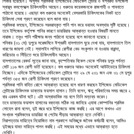
শিকার হয়েছেন। অসুস্থ শ্রমিকরা ইপিজেডের মেডিকেল সেন্টার ও ঈশ্বরদী উপজেলা
স্বাস্থ্য কমপ্লেক্সে চিকিৎসাধীন আছেন। গুরুতর কয়েকজনকে রাজশাহী ও পাবনাতে
পাঠানো হয়েছে। এছাড়া কম গুরুতর অনেকেই বেসরকারি চিকিৎসকের নিকট হতে
চিকিৎসা সেবা গ্রহণ করেছেন বলে জানা যায়।
শ্রমিকরা বলছেন, ইপিজেডে সরবরাহকৃত পানি পান করে ভয়াবহ অবস্থার সৃষ্টি হয়েছে।
তবে ইপিজেড কর্তৃপক্ষ পানির কারণে ডায়রিয়ায় আক্রান্ত হওয়ার বিষয়টি মানতে
নারাজ। তবুও পানি পরীক্ষার জন্য পাঠানো হয়েছে বলে জানানো হয়েছে।
শনিবার (৩১ মে) দুপুরে সরেজমিনে ঈশ্বরদী হাসপাতাল ঘুরে দেখা যায়, হাসপাতালে তিল
ধারণের জায়গা নেই। স্যালাইন লাগিয়ে রোগীরা বেড সংকুলান না হওয়ায় বারান্দা,
করিডোর ও সিঁড়িতে শুয়ে চিকিৎসাধীন আছেন।
হাসপাতালের রেকর্ড সূত্রে জানা যায়, বৃহস্পতিবার বিকেল থেকে শনিবার দুপুর পর্যন্ত
মোট ১১৬ জন রোগী ভর্তি হয়েছেন। কম গুরুতর আরও অনেকেই আউটডোরে চিকিৎসা
নিচ্ছেন। এদিকে ইপিজেডের মেডিকেল সেন্টারে গত ২৯ মে ২৩১ জন এবং ৩১ মে দুপুর
পর্যন্ত ৩৫৫ জন রোগী চিকিৎসা গ্রহণ করেছেন।
শ্রমিকরা পানি বাহিত রোগে আক্রান্ত হয়েছে বলে ধারণা করছেন ইপিজেড মেডিকেল
সেন্টারের চিকিৎসক ডাক্তার ফয়সাল হাসান। তিনি বলেন, ঋতু পরিবর্তনের সময় বছরে ২
বার এরকম ঘটনা ঘটে। এটা অস্বাভাবিক নয় বলে তিনি মন্তব্য করেন।
তবে ডাক্তার ফয়সাল হাসানের বক্তব্য সঠিক নয় জানিয়ে এ্যাবা কোম্পানির শ্রমিক
সোহেল রানা বলেন, দুই বছর ধরে ইপিজেডে কাজ করছি। এর আগে কখনও এত
সংখ্যক শ্রমিকদের ডায়রিয়া বা পেটের পীড়ায় আক্রান্ত হতে দেখিনি।
নিরাপত্তার দায়িত্বে নিয়োজিত নাম প্রকাশে অনিচ্ছুক জনৈক কর্মচারী বলেন, আমিও
দুইবছর যাবত দায়িত্ব পালন করছি। এই সময়ের মধ্যে এভাবে আক্রান্ত হতে
দেখিনি।