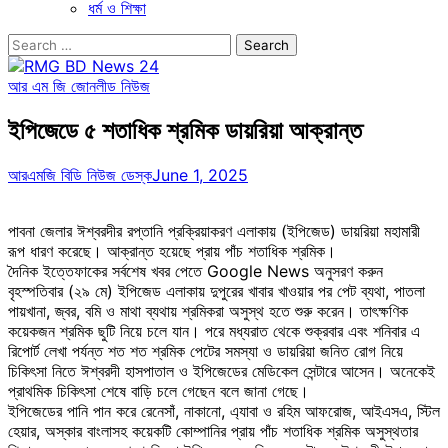
ধর্ম ও শিক্ষা
Search
for:
আর এম জি জোন
লীড নিউজ
ইপিজেডে ৫ শতাধিক শ্রমিক ডায়রিয়া আক্রান্ত
আরএমজি বিডি নিউজ ডেস্ক
June 1, 2025
পাবনা জেলার ঈশ্বরদীর রপ্তানি প্রক্রিয়াকরণ এলাকায় (ইপিজেড) ডায়রিয়া মহামারী
রূপ ধারণ করেছে। আক্রান্ত হয়েছে প্রায় পাঁচ শতাধিক শ্রমিক।
দৈনিক ইত্তেফাকের সর্বশেষ খবর পেতে Google News অনুসরণ করুন
বৃহস্পতিবার (২৯ মে) ইপিজেড এলাকায় দুপুরের খাবার খাওয়ার পর পেট ব্যথা, পাতলা
পায়খানা, জ্বর, বমি ও মাথা ব্যথায় শ্রমিকরা অসুস্থ হতে শুরু করেন। তাৎক্ষণিক
কয়েকজন শ্রমিক ছুটি নিয়ে চলে যান। পরে মধ্যরাত থেকে শুক্রবার এবং শনিবার এ
রিপোর্ট লেখা পর্যন্ত শত শত শ্রমিক পেটের সমস্যা ও ডায়রিয়া জনিত রোগ নিয়ে
চিকিৎসা নিতে ঈশ্বরদী হাসপাতাল ও ইপিজেডের মেডিকেল সেন্টারে আসেন। অনেকেই
প্রাথমিক চিকিৎসা শেষে বাড়ি চলে গেছেন বলে জানা গেছে।
ইপিজেডের পানি পান করে রেনেসাঁ, নাকানো, এ্যাবা ও রহিম আফরোজ, আইএসএ, স্টিল
হেয়ার, অস্কার বাংলাসহ কয়েকটি কোম্পানির প্রায় পাঁচ শতাধিক শ্রমিক অসুস্থতার