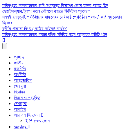
Skip
ফরিদপুরের আলফাডাঙ্গায় জমি সংক্রান্ত বিরোধের জেরে হামলা আহত তিন
to
হোয়াটসঅ্যাপ ট্র্যাপ: নতুন কৌশলে বাড়ছে ডিজিটাল প্রতারণা
content
সমমর্মী নেতৃত্বই প্রতিষ্ঠানের সাফল্যের চাবিকাঠি :প্রতিষ্ঠান প্রধান/ বস/ ম্যানেজার
হিসেবে
দুর্নীতি থামাতে কি শুধু কঠোর আইনই যথেষ্ট?
ফরিদপুরের আলফাডাঙ্গায় বাজার বণিক সমিতির নতুন আহ্বায়ক কমিটি গঠন
প্রচ্ছদ
জাতীয়
রাজনীতি
অর্থনীতি
আন্তর্জাতিক
খেলাধুলা
বিনোদন
বিজ্ঞান ও প্রযুক্তি
দেশজুড়ে
আর্কাইভ
আর এম জি জোন
ই পি জেড জোন
অন্যান্য