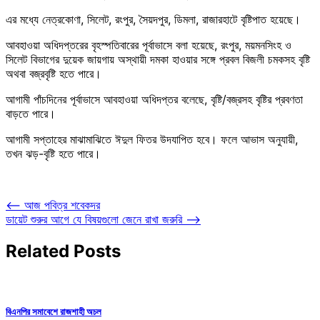
এর মধ্যে নেত্রকোণা, সিলেট, রংপুর, সৈয়দপুর, ডিমলা, রাজারহাটে বৃষ্টিপাত হয়েছে।
আবহাওয়া অধিদপ্তরের বৃহস্পতিবারের পূর্বাভাসে বলা হয়েছে, রংপুর, ময়মনসিংহ ও
সিলেট বিভাগের দুয়েক জায়গায় অস্থায়ী দমকা হাওয়ার সঙ্গে প্রবল বিজলী চমকসহ বৃষ্টি
অথবা বজ্রবৃষ্টি হতে পারে।
আগামী পাঁচদিনের পূর্বাভাসে আবহাওয়া অধিদপ্তর বলেছে, বৃষ্টি/বজ্রসহ বৃষ্টির প্রবণতা
বাড়তে পারে।
আগামী সপ্তাহের মাঝামাঝিতে ঈদুল ফিতর উদযাপিত হবে। ফলে আভাস অনুযায়ী,
তখন ঝড়-বৃষ্টি হতে পারে।
Post
⟵
আজ পবিত্র শবেকদর
ডায়েট শুরুর আগে যে বিষয়গুলো জেনে রাখা জরুরি
⟶
navigation
Related Posts
বিএনপির সমাবেশে রাজশাহী অচল