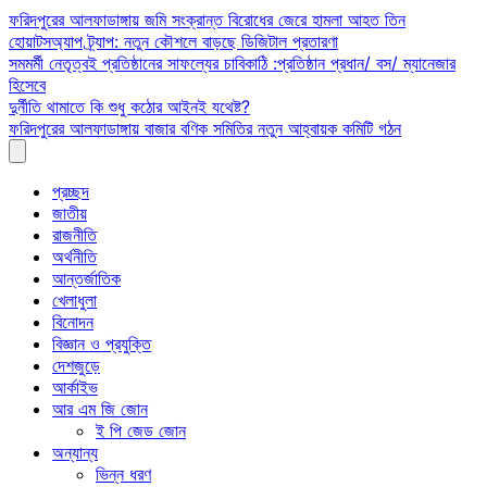
Skip
ফরিদপুরের আলফাডাঙ্গায় জমি সংক্রান্ত বিরোধের জেরে হামলা আহত তিন
to
হোয়াটসঅ্যাপ ট্র্যাপ: নতুন কৌশলে বাড়ছে ডিজিটাল প্রতারণা
content
সমমর্মী নেতৃত্বই প্রতিষ্ঠানের সাফল্যের চাবিকাঠি :প্রতিষ্ঠান প্রধান/ বস/ ম্যানেজার
হিসেবে
দুর্নীতি থামাতে কি শুধু কঠোর আইনই যথেষ্ট?
ফরিদপুরের আলফাডাঙ্গায় বাজার বণিক সমিতির নতুন আহ্বায়ক কমিটি গঠন
প্রচ্ছদ
জাতীয়
রাজনীতি
অর্থনীতি
আন্তর্জাতিক
খেলাধুলা
বিনোদন
বিজ্ঞান ও প্রযুক্তি
দেশজুড়ে
আর্কাইভ
আর এম জি জোন
ই পি জেড জোন
অন্যান্য
ভিন্ন ধরণ