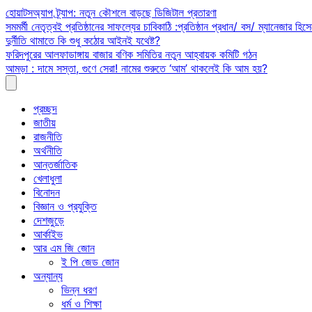
Skip
হোয়াটসঅ্যাপ ট্র্যাপ: নতুন কৌশলে বাড়ছে ডিজিটাল প্রতারণা
to
সমমর্মী নেতৃত্বই প্রতিষ্ঠানের সাফল্যের চাবিকাঠি :প্রতিষ্ঠান প্রধান/ বস/ ম্যানেজার হিসে
content
দুর্নীতি থামাতে কি শুধু কঠোর আইনই যথেষ্ট?
ফরিদপুরের আলফাডাঙ্গায় বাজার বণিক সমিতির নতুন আহ্বায়ক কমিটি গঠন
আমড়া : দামে সস্তা, গুণে সেরা! নামের শুরুতে ‘আম’ থাকলেই কি আম হয়?
প্রচ্ছদ
জাতীয়
রাজনীতি
অর্থনীতি
আন্তর্জাতিক
খেলাধুলা
বিনোদন
বিজ্ঞান ও প্রযুক্তি
দেশজুড়ে
আর্কাইভ
আর এম জি জোন
ই পি জেড জোন
অন্যান্য
ভিন্ন ধরণ
ধর্ম ও শিক্ষা