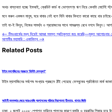
অথচ বাস্তবতা হচ্ছে ইমআই, ক্রেডিট কার্ড বা ভোগ্যপণ্য ঋণ নিয়ে কেনাটা মোটেই স্ট
মনে করুন একজন মানুষ, ঘরে খাবার নেই বলে যিনি খাবার কিনতে কারো কাছে ধার চাইছে
তাই যা-ই কিনুন, নিজের সামর্থ্য ও প্রয়োজনের সাথে সামঞ্জস্য রেখে নগদে কিনুন। আপনি
Post
⟵
টিমওয়ার্কের মধ্য দিয়েই আমরা সমস্ত প্রতিকূলতা জয় করেছি—মুক্ত আলোচনায় দেশের 
আগামীর মহামারি : একাকিত্ব
⟶
navigation
Related Posts
টাইম ম্যাগজিনের প্রচ্ছদে ‘ডিলিট ফেসবুক?’
টাইম ম্যাগাজিনের সর্বশেষ সংখ্যার প্রচ্ছদে ঠাঁই পেয়েছে ফেসবুকের প্রতিষ্ঠাতা মার্ক 
আইনী ব‍্যবস্থার জেরে আরএমজি প্রশাসকের পরিবার নিরাপত্তা হীনতায়, থানায় জিডি
ঢাকা, ২ জুলাই ২০২৬: পেশাগত দায়িত্ব পালনের কারণে হুমকি ও হয়রানির শিকার হয়ে উ