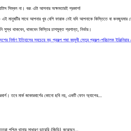
্যাটাস সিম্বল না। বরং এটা আপনার অক্ষমতারই প্রকাশ!
- এই মানুষটির সাথে আপনার খুব বেশি ফারাক নেই যদি আপনাকে কিস্তিতে বা কনজ্যুমার
 সুস্থ থাকবেন, থাকবেন কিস্তির চাপমুক্ত প্রশান্ত, নির্ভার।
নির্মাণ ইতিহাসের সবচেয়ে বড় প্রকল্প পদ্মা বহুমুখী সেতুর প্রকল্প-পরিচালক ইঞ্জিনিয়া
জাকারবার্গ। তবে মার্ক জাকারবার্গের কোনো ছবি নয়, একটি ফোন অ্যাপের…
ত্তরা পশ্চিম থানায় সাধারণ ডায়েরি (জিডি) করেছেন…