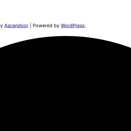
by
Ascendoor
| Powered by
WordPress
.