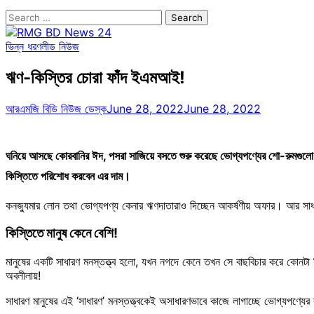
Search
for:
ভিন্ন ধরণ
লীড নিউজ
ঋণ-কিস্তির চোরা ফাঁদ ইএমআই!
আরএমজি বিডি নিউজ ডেস্ক
June 28, 2022
June 28, 2022
ঘনিয়ে আসছে কোরবানির ঈদ, পসরা সাজিয়ে বসতে শুরু করেছে ভোগ্যপণ্যের শো-রুমগ
কিস্তিতে পরিশোধ করবেন এর দাম।
কনজ্যুমার লোন তথা ভোগ্যপণ্য কেনার ঋণদাতারাও দিচ্ছেন আকর্ষণীয় অফার। আর সাধা
কিস্তিতে মানুষ কেনে বেশি!
মানুষের একটি সাধারণ মনস্তত্ত্ব হলো, যখন নগদে কেনে তখন সে বাছবিচার করে কোনটা
অবলীলায়!
সাধারণ মানুষের এই ‘সাধারণ’ মনস্তত্ত্বকেই অসাধারণভাবে কাজে লাগাচ্ছে ভোগ্যপণ্য