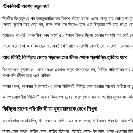
টেকনিকটি অবশ্য নতুন নয়!
দ্বিতীয় বিশ্বযুদ্ধর পর কনজ্যুমারিজমের বিকাশ ঘটতে থাকে; এতে বেড়ে যায় ভোগ্যপণ্
কেনার সুযোগ করে দেয়া হয়, মানে ‘দাম পরে দিলেও হবে’ এই চিন্তাটা যদি তার মধ্যে ঢ
হয়েছেও তা-ই! এককালীন নগদ অর্থে ৫০ হাজার টাকার ফ্রিজ কেনার সামর্থ্য যার নেই 
‘মাসে মাসে তো আর কিনছেন না, একটু বেশি দামে ভালোটা কেনাই তো ভালো!’- সেলসম্যানের
আর যিনিই কিস্তির মোহে পড়বেন তার জীবন থেকে প্রশান্তি হারিয়ে যাবে
বিপন্ন হবে সুস্থতাও। কারণ যখন একজন মানুষ ঋণগ্রস্ত হয়, কিস্তি পরিশোধের দায় তার
পাশাপাশি জীবন হয়ে ওঠে দুর্বিষহ।
আবার ধরুন, আপনার ইএমআই-এ কেনা জিনিসটি কিস্তি শেষ হওয়ার আগেই হারিয়ে বা চু
অতিপ্রয়োজনীয় জিনিসটি আবার কিনতেও হবে। ফলে খোয়া যাওয়া পণ্যের মূল্যবাবদ কিস
কিস্তির চাপের পরিণতি কী তা যুক্তরাষ্ট্রকে দেখে শিখুন!
আমেরিকানদের মাথাপিছু ঋণ সবচেয়ে বেশি। এর কারণ হচ্ছে ঋণ করার প্রবণতা আর পরিণা
অটো লোন অর্থাৎ গাড়ির লোন, বাড়ির মর্টগেজ, স্টুডেন্ট লোন- উপার্জন থেকে এগুলোর