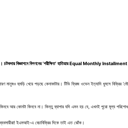
ুলো। চটকদার বিজ্ঞাপনে বিপণনের ‘পরীক্ষিত’ হাতিয়ার Equal Monthly Installmen
রণ মানুষও হুমড়ি খেয়ে পড়ছে কেনাকাটায়। টিভি ফ্রিজ ওভেন ইত্যাদি ধুমসে বিক্রির ‘ম
 কিনবে আর কোনটা কিনবে না। কিন্তু ব্যাপার যদি এমন হয় যে, এখনই পুরো মূল্য পরিশ
ের ব্যবসায়ীরা! ইএমআই-এ বেচাবিক্রির দিকে তাই এত ঝোঁক।