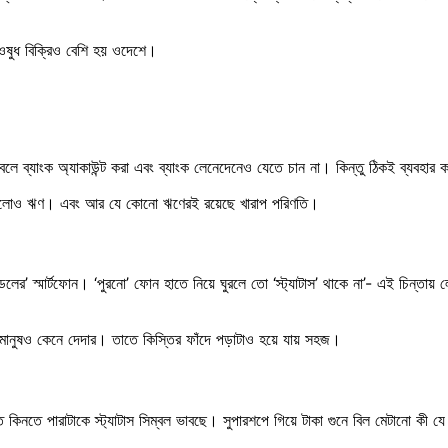
ক ওষুধ বিক্রিও বেশি হয় ওদেশে।
 ব্যাংক অ্যাকাউন্ট করা এবং ব্যাংক লেনেদেনেও যেতে চান না। কিন্তু ঠিকই ব্যবহার কর
গুলোও ঋণ। এবং আর যে কোনো ঋণেরই রয়েছে খারাপ পরিণতি।
েলের’ স্মার্টফোন। ‘পুরনো’ ফোন হাতে নিয়ে ঘুরলে তো ‘স্ট্যাটাস’ থাকে না’- এই চিন্তা
মানুষও কেনে দেদার। তাতে কিস্তির ফাঁদে পড়াটাও হয়ে যায় সহজ।
ে পারাটাকে স্ট্যাটাস সিম্বল ভাবছে। সুপারশপে গিয়ে টাকা গুনে বিল মেটানো কী যে লজ্