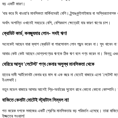
বড় একটি কারণ।
‘ধার করে ঘি খাওয়া’র মানসিকতা মার্কিনদেরই বেশি। ট্র্র্যাঙ্কুইলাইজার বা অস্থিরতানাশ
অর্থাৎ অশান্তি ওখানেই সবচেয়ে বেশি, বেশিরভাগ ক্ষেত্রেই যার কারণ ঋণের চাপ।
ক্রেডিট কার্ড, কনজ্যুমার লোন- সবই ঋণ!
অনেকেই আছেন যারা ক্যাশ ক্রেডিট বা পারসোনাল লোন পছন্দ করেন না। সুদ খাবেন না বলে
আবার কেউ কেউ আছেন ভোগ্যপণ্যের ঋণকে ঠিক ঋণ বলে গণ্য করেন না। কিন্তু এ
বেরিয়ে আসুন ‘লেটেস্ট’ পণ্য কেনার অসুস্থ মানসিকতা থেকে
হাতের দামী স্মার্টফোনটা কেনার ছয় মাস বা এক বছর না যেতেই বাজারে এলো ‘লেটেস্ট মড
ইএমআই।
নতুন মডেল বাজারে আসার আগেই প্রি-অর্ডারের সুযোগ রাখে কোনো কোনো কোম্পানি। 
বাকিতে কেনাটা মোটেই স্ট্যাটাস সিম্বল না!
গত কয়েক দশকে সমাজের একটি শ্রেণির মানসিকতায় বড় পরিবর্তন এসেছে। তারা বাকিতে কিনত
ইজ্জতের সওয়াল!