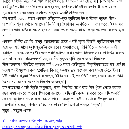
করতে সাহায্য করে এবং অঙ্গ প্রত্যাখ্যানের সম্ভাবনা কমিয়ে দেয়। লিড সার্জন ডাঃ
রবার্ট মন্টগোমারি সাংবাদিকদের বলেছিলেন, অপারেশনটি জীবন রক্ষাকারী অঙ্গ যাদের
প্রয়োজন তাদের জন্য আমাদের যাত্রার একটি মাইলফলক।
মন্টগোমারি ২০২১ সালে একজন মস্তিষ্ক-মৃত ব্যক্তির উপর বিশ্বে প্রথম জিন-
সম্পাদিত শূকর-থেকে-মানুষের কিডনি প্রতিস্থাপন করেছিলেন। তার মতে, ‘সময় যত
এগোবে আর কাউকে মরতে হবে না, অঙ্গ পেতে অন্য কারও জন্য অপেক্ষা করতে হবে
না। ‘
একজন জীবিত রোগীর মধ্যে প্রথমবারের মতো একটি শূকর কিডনি প্রতিস্থাপন করা
হয়েছিল মার্চ মাসে ম্যাসাচুসেটস জেনারেল হাসপাতালে, তিনি ছিলেন ৬২বছর বয়সী
ব্যক্তি। মানবদেহ প্রাণীর অঙ্গ প্রতিস্থাপন করার আগে জিনগতভাবে পরিবর্তন করতে
হবে যাতে তারা সামঞ্জস্যপূর্ণ হয়, রোগীর মৃত্যুর ঝুঁকি হ্রাস করে।বিজ্ঞাপন
জিনগতভাবে পরিবর্তিত শূকরের হার্ট ২০২৩ সালে মেরিল্যান্ড বিশ্ববিদ্যালয়ের দুই রোগীর
মধ্যে প্রতিস্থাপন করা হয়েছিল, কিন্তু উভয়ই দুই মাসেরও কম সময়ে বেঁচে ছিল।
নিউ জার্সির বাসিন্দা পিসানো বলেছেন, চিকিৎসার এই পদ্ধতিটি বেছে নেয়ার আগে তিনি
‘অন্যান্য সমস্ত সংস্থান নিঃশেষ করেছেন’।
হাসপাতালের একটি বিবৃতি অনুসারে, মানব কিডনির সাথে তার মিল খুঁজে পেতে কয়েক
বছর সময় লাগতে পারে। পিসানো বলেছেন, যদি এটি কাজ না করে তবে এটি পরবর্তী
কোনো ব্যক্তির দেহে কাজ করতে পারে। অন্তত কেউ এর থেকে উপকৃত হবে।
মন্টগোমারি বলেন, পিসানোর কিডনির কার্যকারিতা এখনো পর্যন্ত ‘নিখুঁত’।
সূত্র : সায়েন্স এলার্ট
Post
⟵
রোদে আগুনের উত্তাপ, কমেছে আয়
চেয়ারম্যান-মেম্বারকে ধরিয়ে দিতে পুরস্কার ঘোষণা
⟶