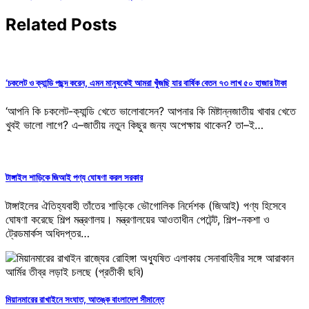
navigation
Related Posts
‘চকলেট ও ক্যান্ডি পছন্দ করেন, এমন মানুষকেই আমরা খুঁজছি যার বার্ষিক বেতন ৭৩ লাখ ৫০ হাজার টাকা
‘আপনি কি চকলেট-ক্যান্ডি খেতে ভালোবাসেন? আপনার কি মিষ্টান্নজাতীয় খাবার খেতে
খুবই ভালো লাগে? এ–জাতীয় নতুন কিছুর জন্য অপেক্ষায় থাকেন? তা–ই…
টাঙ্গাইল শাড়িকে জিআই পণ্য ঘোষণা করল সরকার
টাঙ্গাইলের ঐতিহ্যবাহী তাঁতের শাড়িকে ভৌগোলিক নির্দেশক (জিআই) পণ্য হিসেবে
ঘোষণা করেছে শিল্প মন্ত্রণালয়। মন্ত্রণালয়ের আওতাধীন পেটেন্ট, শিল্প-নকশা ও
ট্রেডমার্কস অধিদপ্তর…
মিয়ানমারের রাখাইনে সংঘাত, আতঙ্ক বাংলাদেশ সীমান্তে