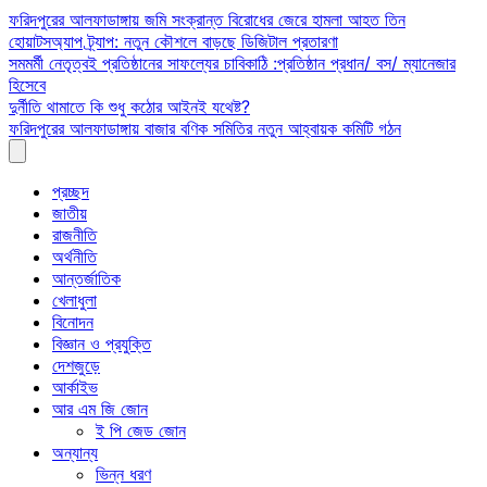
Skip
ফরিদপুরের আলফাডাঙ্গায় জমি সংক্রান্ত বিরোধের জেরে হামলা আহত তিন
to
হোয়াটসঅ্যাপ ট্র্যাপ: নতুন কৌশলে বাড়ছে ডিজিটাল প্রতারণা
content
সমমর্মী নেতৃত্বই প্রতিষ্ঠানের সাফল্যের চাবিকাঠি :প্রতিষ্ঠান প্রধান/ বস/ ম্যানেজার
হিসেবে
দুর্নীতি থামাতে কি শুধু কঠোর আইনই যথেষ্ট?
ফরিদপুরের আলফাডাঙ্গায় বাজার বণিক সমিতির নতুন আহ্বায়ক কমিটি গঠন
প্রচ্ছদ
জাতীয়
রাজনীতি
অর্থনীতি
আন্তর্জাতিক
খেলাধুলা
বিনোদন
বিজ্ঞান ও প্রযুক্তি
দেশজুড়ে
আর্কাইভ
আর এম জি জোন
ই পি জেড জোন
অন্যান্য
ভিন্ন ধরণ