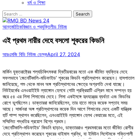
ধর্ম ও শিক্ষা
Search
for:
আন্তর্জাতিক
বিজ্ঞান ও প্রযুক্তি
লীড নিউজ
এই প্রথম নারীর দেহে বসলো শূকরের কিডনি
আরএমজি বিডি নিউজ ডেস্ক
April 27, 2024
মার্কিন যুক্তরাষ্ট্রের শল্যচিকিৎসকরা দ্বিতীয়বারের মতো এক জীবিত ব্যক্তির দেহে
সফলভাবে ‘জেনেটিকালি-মডিফাইড’ শূকরের কিডনি প্রতিস্থাপন করেছেন। হাসপাতাল
জানিয়েছে, পশু থেকে মানব অঙ্গ প্রতিস্থাপনের ক্ষেত্রে অগ্রগতি দেখা যাচ্ছে।
নিউইয়র্কের এনওয়াইইউ ল্যাঙ্গোন হেলথে গোটা প্রক্রিয়াটি এপ্রিল মাসে সম্পন্ন হয়
বছর ৫৪ এর লিসা পিসানোর দেহে। লিসা একইসঙ্গে হৃদযন্ত্রের ব্যর্থতা এবং কিডনির
রোগে ভুগছিলেন। ডাক্তাররা জানিয়েছিলেন, তার হাতে মাত্র কয়েক সপ্তাহ সময়
আছে। সার্জনরা অঙ্গ প্রতিস্থাপনের কয়েক দিন আগে পিসানোর দেহে একটি যান্ত্রিক
হার্ট পাম্প স্থাপন করেছিলেন, এনওয়াইইউ ল্যাঙ্গোন হেলথ কেয়ারের মতে, এই
সম্মিলিত পদ্ধতির প্রয়োগ বিশ্বে প্রথম।
‘জেনেটিকালি-মডিফাইড’ কিডনি ছাড়াও, ডাক্তাররাও প্রথমবারের মতো জীবিত রোগীর
দেহে প্রতিস্থাপন করেছেন শূকরের থাইমাস গ্রন্থি, যা ইমিউন সিস্টেমকে শক্তিশালী