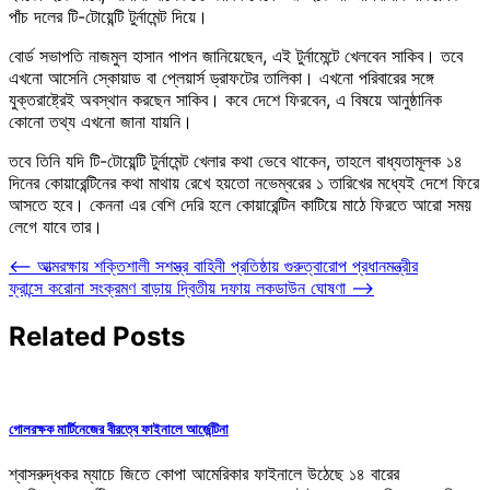
পাঁচ দলের টি-টোয়েন্টি টুর্নামেন্ট দিয়ে।
বোর্ড সভাপতি নাজমুল হাসান পাপন জানিয়েছেন, এই টুর্নামেন্টে খেলবেন সাকিব। তবে
এখনো আসেনি স্কোয়াড বা প্লেয়ার্স ড্রাফটের তালিকা। এখনো পরিবারের সঙ্গে
যুক্তরাষ্ট্রেই অবস্থান করছেন সাকিব। কবে দেশে ফিরবেন, এ বিষয়ে আনুষ্ঠানিক
কোনো তথ্য এখনো জানা যায়নি।
তবে তিনি যদি টি-টোয়েন্টি টুর্নামেন্ট খেলার কথা ভেবে থাকেন, তাহলে বাধ্যতামূলক ১৪
দিনের কোয়ারেন্টিনের কথা মাথায় রেখে হয়তো নভেম্বরের ১ তারিখের মধ্যেই দেশে ফিরে
আসতে হবে। কেননা এর বেশি দেরি হলে কোয়ারেন্টিন কাটিয়ে মাঠে ফিরতে আরো সময়
লেগে যাবে তার।
Post
⟵
আত্মরক্ষায় শক্তিশালী সশস্ত্র বাহিনী প্রতিষ্ঠায় গুরুত্বারোপ প্রধানমন্ত্রীর
ফ্রান্সে করোনা সংক্রমণ বাড়ায় দ্বিতীয় দফায় লকডাউন ঘোষণা
⟶
navigation
Related Posts
গোলরক্ষক মার্টিনেজের বীরত্বে ফাইনালে আর্জেন্টিনা
শ্বাসরুদ্ধকর ম্যাচে জিতে কোপা আমেরিকার ফাইনালে উঠেছে ১৪ বারের