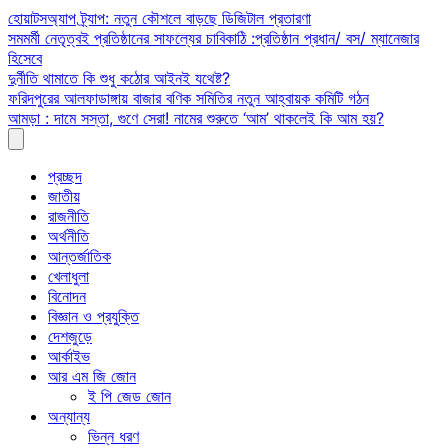
Skip
হোয়াটসঅ্যাপ ট্র্যাপ: নতুন কৌশলে বাড়ছে ডিজিটাল প্রতারণা
to
সমমর্মী নেতৃত্বই প্রতিষ্ঠানের সাফল্যের চাবিকাঠি :প্রতিষ্ঠান প্রধান/ বস/ ম্যানেজার
content
হিসেবে
দুর্নীতি থামাতে কি শুধু কঠোর আইনই যথেষ্ট?
ফরিদপুরের আলফাডাঙ্গায় বাজার বণিক সমিতির নতুন আহ্বায়ক কমিটি গঠন
আমড়া : দামে সস্তা, গুণে সেরা! নামের শুরুতে ‘আম’ থাকলেই কি আম হয়?
প্রচ্ছদ
জাতীয়
রাজনীতি
অর্থনীতি
আন্তর্জাতিক
খেলাধুলা
বিনোদন
বিজ্ঞান ও প্রযুক্তি
দেশজুড়ে
আর্কাইভ
আর এম জি জোন
ই পি জেড জোন
অন্যান্য
ভিন্ন ধরণ