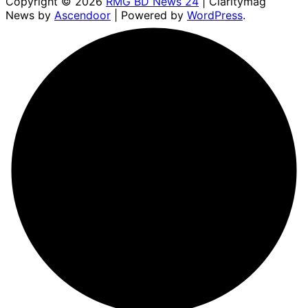
Copyright © 2026
RMG BD News 24
| Claritymag
News by
Ascendoor
| Powered by
WordPress
.