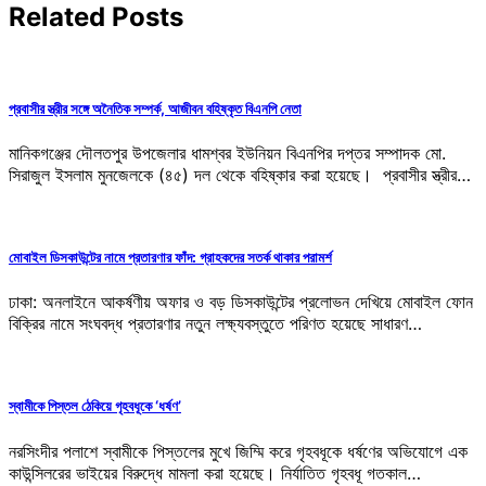
Related Posts
প্রবাসীর স্ত্রীর সঙ্গে অনৈতিক সম্পর্ক, আজীবন বহিষ্কৃত বিএনপি নেতা
মানিকগঞ্জের দৌলতপুর উপজেলার ধামশ্বর ইউনিয়ন বিএনপির দপ্তর সম্পাদক মো.
সিরাজুল ইসলাম মুনজেলকে (৪৫) দল থেকে বহিষ্কার করা হয়েছে। প্রবাসীর স্ত্রীর…
মোবাইল ডিসকাউন্টের নামে প্রতারণার ফাঁদ: গ্রাহকদের সতর্ক থাকার পরামর্শ
ঢাকা: অনলাইনে আকর্ষণীয় অফার ও বড় ডিসকাউন্টের প্রলোভন দেখিয়ে মোবাইল ফোন
বিক্রির নামে সংঘবদ্ধ প্রতারণার নতুন লক্ষ্যবস্তুতে পরিণত হয়েছে সাধারণ…
স্বামীকে পিস্তল ঠেকিয়ে গৃহবধূকে ‘ধর্ষণ’
নরসিংদীর পলাশে স্বামীকে পিস্তলের মুখে জিম্মি করে গৃহবধূকে ধর্ষণের অভিযোগে এক
কাউন্সিলরের ভাইয়ের বিরুদ্ধে মামলা করা হয়েছে। নির্যাতিত গৃহবধূ গতকাল…