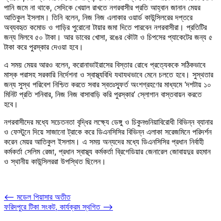
পানি জমে না থাকে, সেদিকে খেয়াল রাখতে নগরবাসীর প্রতি আহ্বান জানান মেয়র
আতিকুল ইসলাম। তিনি বলেন, নিজ নিজ এলাকার ওয়ার্ড কাউন্সিলরের দপ্তরে
অব্যবহৃত কমোড ও গাড়ির পুরোনো টায়ার জমা দিতে পারবেন নগরবাসীরা। প্রতিটির
জন্য মিলবে ৫০ টাকা। আর ডাবের খোসা, রঙের কৌটা ও চিপসের প্যাকেটের জন্য ৫
টাকা করে পুরস্কার দেওয়া হবে।
এ সময় মেয়র আরও বলেন, করোনাভাইরাসের বিস্তার রোধে প্রত্যেককে সঠিকভাবে
মাস্ক পরাসহ সরকারি নির্দেশনা ও স্বাস্থ্যবিধি যথাযথভাবে মেনে চলতে হবে। সুস্থতার
জন্য সুস্থ পরিবেশ নিশ্চিত করতে সবার স্বতঃস্ফূর্ত অংশগ্রহণের মাধ্যমে ‘দশটায় ১০
মিনিট প্রতি শনিবার, নিজ নিজ বাসাবাড়ি করি পুরস্কার’ স্লোগান বাস্তবায়ন করতে
হবে।
নগরবাসীদের মধ্যে সচেতনতা বৃদ্ধির লক্ষ্যে ডেঙ্গু ও চিকুনগুনিয়াবিরোধী বিভিন্ন ব্যানার
ও ফেস্টুনে দিয়ে সাজানো ট্রাকে করে ডিএনসিসির বিভিন্ন এলাকা সরেজমিনে পরিদর্শন
করেন মেয়র আতিকুল ইসলাম। এ সময় অন্যদের মধ্যে ডিএনসিসির প্রধান নির্বাহী
কর্মকর্তা সেলিম রেজা, প্রধান স্বাস্থ্য কর্মকর্তা ব্রিগেডিয়ার জেনারেল জোবায়দুর রহমান
ও স্থানীয় কাউন্সিলররা উপস্থিত ছিলেন।
Post
⟵
মডেল পিয়াসার অতীত
ফরিদপুরে টিকা সংকট, কার্যক্রম স্থগিত
⟶
navigation