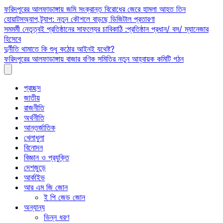
Skip
ফরিদপুরের আলফাডাঙ্গায় জমি সংক্রান্ত বিরোধের জেরে হামলা আহত তিন
to
হোয়াটসঅ্যাপ ট্র্যাপ: নতুন কৌশলে বাড়ছে ডিজিটাল প্রতারণা
content
সমমর্মী নেতৃত্বই প্রতিষ্ঠানের সাফল্যের চাবিকাঠি :প্রতিষ্ঠান প্রধান/ বস/ ম্যানেজার
হিসেবে
দুর্নীতি থামাতে কি শুধু কঠোর আইনই যথেষ্ট?
ফরিদপুরের আলফাডাঙ্গায় বাজার বণিক সমিতির নতুন আহ্বায়ক কমিটি গঠন
প্রচ্ছদ
জাতীয়
রাজনীতি
অর্থনীতি
আন্তর্জাতিক
খেলাধুলা
বিনোদন
বিজ্ঞান ও প্রযুক্তি
দেশজুড়ে
আর্কাইভ
আর এম জি জোন
ই পি জেড জোন
অন্যান্য
ভিন্ন ধরণ