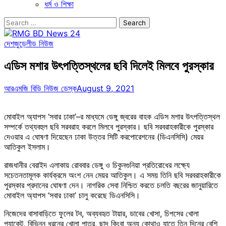
ধর্ম ও শিক্ষা
Search
for:
দেশজুড়ে
লীড নিউজ
এডিস মশার উৎপত্তিস্থলের ছবি দিলেই মিলবে পুরস্কার
আরএমজি বিডি নিউজ ডেস্ক
August 9, 2021
মোবাইল অ্যাপস ‘সবার ঢাকা’–র মাধ্যমে ডেঙ্গু জ্বরের বাহক এডিস মশার উৎপত্তিস্থল
সম্পর্কে তথ্যবহুল ছবি সরবরাহ করলে মিলবে পুরস্কার। ছবি সরবরাহকারীকে পুরস্কার
দেওয়ার এ ঘোষণা দিয়েছেন ঢাকা উত্তর সিটি করপোরেশনের (ডিএনসিসি) মেয়র
আতিকুল ইসলাম।
রাজধানীর বেরাইদ এলাকায় রোববার ডেঙ্গু ও চিকুনগুনিয়া প্রতিরোধের লক্ষ্যে
সচেতনতামূলক কার্যক্রমে অংশ নেন মেয়র আতিকুল। এ সময় তিনি ছবি সরবরাহকারীকে
পুরস্কার প্রদানের ঘোষণা দেন। নাগরিক সেবা নিশ্চিত করতে চলতি বছরের জানুয়ারিতে
মোবাইল অ্যাপস ‘সবার ঢাকা’ চালু করেছে ডিএনসিসি।
নিজেদের বাসাবাড়িতে ফুলের টব, অব্যবহৃত টায়ার, ডাবের খোসা, চিপসের খোলা
প্যাকেট, বিভিন্ন ধরনের খোলা পাত্র, ছাদ কিংবা অন্য কোথাও যাতে তিন দিনের বেশি