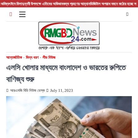
Skip
যৎ
ঈদে মিলাদুন্নবী উপলক্ষে এতিমের অভিভাবকত্ব গ্রহণের আহ্বান
ডিজিটাল অপরাধ দমনে কঠোর হচ্ছে সরকার, চা
to
content
আন্তর্জাতিক
ভিন্ন ধরণ
লীড নিউজ
এলসি খোলার মাধ্যমে বাংলাদেশ ও ভারতের রুপিতে
বাণিজ্য শুরু
আরএমজি বিডি নিউজ ডেস্ক
July 11, 2023