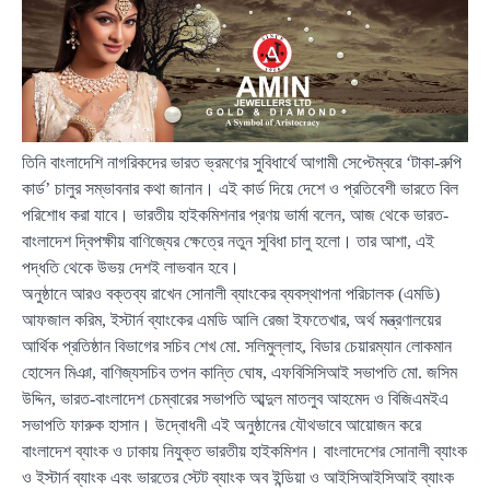
তিনি বাংলাদেশি নাগরিকদের ভারত ভ্রমণের সুবিধার্থে আগামী সেপ্টেম্বরে ‘টাকা-রুপি
কার্ড’ চালুর সম্ভাবনার কথা জানান। এই কার্ড দিয়ে দেশে ও প্রতিবেশী ভারতে বিল
পরিশোধ করা যাবে। ভারতীয় হাইকমিশনার প্রণয় ভার্মা বলেন, আজ থেকে ভারত-
বাংলাদেশ দ্বিপক্ষীয় বাণিজ্যের ক্ষেত্রে নতুন সুবিধা চালু হলো। তার আশা, এই
পদ্ধতি থেকে উভয় দেশই লাভবান হবে।
অনুষ্ঠানে আরও বক্তব্য রাখেন সোনালী ব্যাংকের ব্যবস্থাপনা পরিচালক (এমডি)
আফজাল করিম, ইস্টার্ন ব্যাংকের এমডি আলি রেজা ইফতেখার, অর্থ মন্ত্রণালয়ের
আর্থিক প্রতিষ্ঠান বিভাগের সচিব শেখ মো. সলিমুল্লাহ, বিডার চেয়ারম্যান লোকমান
হোসেন মিঞা, বাণিজ্যসচিব তপন কান্তি ঘোষ, এফবিসিসিআই সভাপতি মো. জসিম
উদ্দিন, ভারত-বাংলাদেশ চেম্বারের সভাপতি আব্দুল মাতলুব আহমেদ ও বিজিএমইএ
সভাপতি ফারুক হাসান। উদ্বোধনী এই অনুষ্ঠানের যৌথভাবে আয়োজন করে
বাংলাদেশ ব্যাংক ও ঢাকায় নিযুক্ত ভারতীয় হাইকমিশন। বাংলাদেশের সোনালী ব্যাংক
ও ইস্টার্ন ব্যাংক এবং ভারতের স্টেট ব্যাংক অব ইন্ডিয়া ও আইসিআইসিআই ব্যাংক