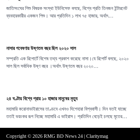
জাতিসংঘের শিশু বিষয়ক সংস্থা ইউনিসেফ বলছে, বিশ্বে প্রতি তিনজন ইন্টারনেট
ব্যবহারকারীর একজন শিশু। আর প্রতিদিন ১ লাখ ৭৫ হাজার, অর্থাৎ…
নাসার গবেষণায় উষ্ণতম বছর ছিল ২০২০ সাল
সম্প্রতি এক রিপোর্টে বিশেষ তথ্য প্রকাশ করেছে নাসা।যে রিপোর্ট বলছে, ২০২০
সাল ছিল সর্বাধিক উষ্ণ বছর ।অর্থাৎ উষ্ণতম বছর ২০২০…
২৪ ঘণ্টায় বিশ্বে প্রায় ১০ হাজার মানুষের মৃত্যু
মহামারি করোনাভাইরাসের তাণ্ডবে এখনও দিশেহারা বিশ্ববাসী। দিন যতই যাচ্ছে
ততই ভয়ংকর রূপ নিচ্ছে মহামারি এ ভাইরাস। প্রতিদিন বেড়েই চলছে মৃতের…
Copyright © 2026
RMG BD News 24
| Claritymag