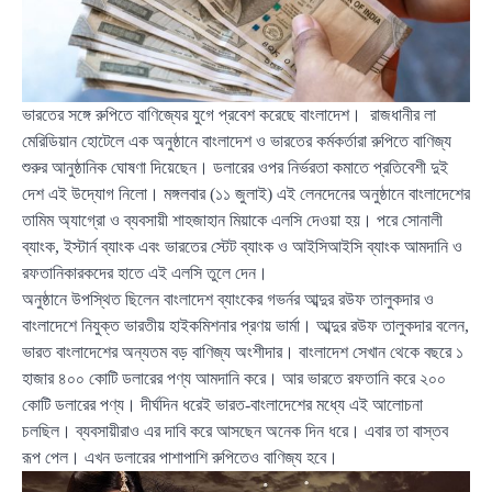
ভারতের সঙ্গে রুপিতে বাণিজ্যের যুগে প্রবেশ করেছে বাংলাদেশ। রাজধানীর লা
মেরিডিয়ান হোটেলে এক অনুষ্ঠানে বাংলাদেশ ও ভারতের কর্মকর্তারা রুপিতে বাণিজ্য
শুরুর আনুষ্ঠানিক ঘোষণা দিয়েছেন। ডলারের ওপর নির্ভরতা কমাতে প্রতিবেশী দুই
দেশ এই উদ্যোগ নিলো। মঙ্গলবার (১১ জুলাই) এই লেনদেনের অনুষ্ঠানে বাংলাদেশের
তামিম অ্যাগ্রো ও ব্যবসায়ী শাহজাহান মিয়াকে এলসি দেওয়া হয়। পরে সোনালী
ব্যাংক, ইস্টার্ন ব্যাংক এবং ভারতের স্টেট ব্যাংক ও আইসিআইসি ব্যাংক আমদানি ও
রফতানিকারকদের হাতে এই এলসি তুলে দেন।
অনুষ্ঠানে উপস্থিত ছিলেন বাংলাদেশ ব্যাংকের গভর্নর আব্দুর রউফ তালুকদার ও
বাংলাদেশে নিযুক্ত ভারতীয় হাইকমিশনার প্রণয় ভার্মা। আব্দুর রউফ তালুকদার বলেন,
ভারত বাংলাদেশের অন্যতম বড় বাণিজ্য অংশীদার। বাংলাদেশ সেখান থেকে বছরে ১
হাজার ৪০০ কোটি ডলারের পণ্য আমদানি করে। আর ভারতে রফতানি করে ২০০
কোটি ডলারের পণ্য। দীর্ঘদিন ধরেই ভারত-বাংলাদেশের মধ্যে এই আলোচনা
চলছিল। ব্যবসায়ীরাও এর দাবি করে আসছেন অনেক দিন ধরে। এবার তা বাস্তব
রূপ পেল। এখন ডলারের পাশাপাশি রুপিতেও বাণিজ্য হবে।