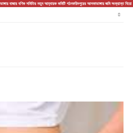
বণিক সমিতির নতুন আহ্বায়ক কমিটি গঠন
ফরিদপুরের আলফাডাঙ্গায় জমি সংক্রান্ত বিরোধের জেরে হাম