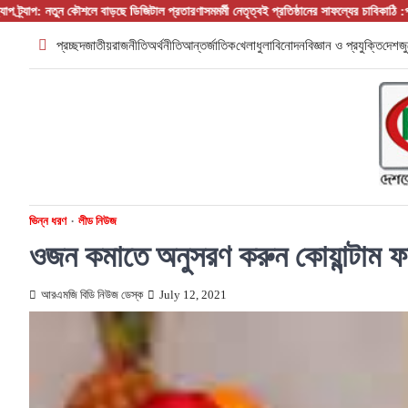
Skip
তুন কৌশলে বাড়ছে ডিজিটাল প্রতারণা
সমমর্মী নেতৃত্বই প্রতিষ্ঠানের সাফল্যের চাবিকাঠি :প্রতিষ্ঠান প্রধা
to
প্রচ্ছদ
জাতীয়
রাজনীতি
অর্থনীতি
আন্তর্জাতিক
খেলাধুলা
বিনোদন
বিজ্ঞান ও প্রযুক্তি
দেশজু
content
ভিন্ন ধরণ
লীড নিউজ
ওজন কমাতে অনুসরণ করুন কোয়ান্টাম ফর্
আরএমজি বিডি নিউজ ডেস্ক
July 12, 2021