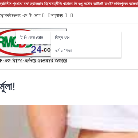
ন/ বস/ ম্যানেজার হিসেবে
দুর্নীতি থামাতে কি শুধু কঠোর আইনই যথেষ্ট?
ফরিদপুরের আলফাডাঙ্গায় বাজার 
ড়ে
আর্কাইভ
আর এম জি জোন
অন্যান্য
ই পি জেড জোন
ভিন্ন ধরণ
ধর্ম ও শিক্ষা
মুলা!