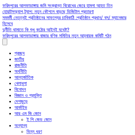
Skip
ফরিদপুরের আলফাডাঙ্গায় জমি সংক্রান্ত বিরোধের জেরে হামলা আহত তিন
to
হোয়াটসঅ্যাপ ট্র্যাপ: নতুন কৌশলে বাড়ছে ডিজিটাল প্রতারণা
content
সমমর্মী নেতৃত্বই প্রতিষ্ঠানের সাফল্যের চাবিকাঠি :প্রতিষ্ঠান প্রধান/ বস/ ম্যানেজার
হিসেবে
দুর্নীতি থামাতে কি শুধু কঠোর আইনই যথেষ্ট?
ফরিদপুরের আলফাডাঙ্গায় বাজার বণিক সমিতির নতুন আহ্বায়ক কমিটি গঠন
প্রচ্ছদ
জাতীয়
রাজনীতি
অর্থনীতি
আন্তর্জাতিক
খেলাধুলা
বিনোদন
বিজ্ঞান ও প্রযুক্তি
দেশজুড়ে
আর্কাইভ
আর এম জি জোন
ই পি জেড জোন
অন্যান্য
ভিন্ন ধরণ