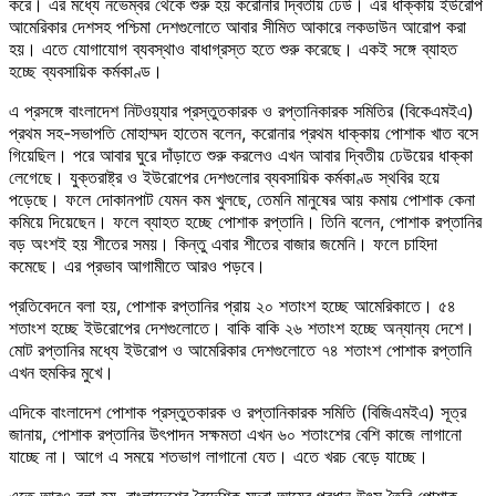
করে। এর মধ্যে নভেম্বর থেকে শুরু হয় করোনার দ্বিতীয় ঢেউ। এর ধাক্কায় ইউরোপ
আমেরিকার দেশসহ পশ্চিমা দেশগুলোতে আবার সীমিত আকারে লকডাউন আরোপ করা
হয়। এতে যোগাযোগ ব্যবস্থাও বাধাগ্রস্ত হতে শুরু করেছে। একই সঙ্গে ব্যাহত
হচ্ছে ব্যবসায়িক কর্মকাণ্ড।
এ প্রসঙ্গে বাংলাদেশ নিটওয়্যার প্রস্তুতকারক ও রপ্তানিকারক সমিতির (বিকেএমইএ)
প্রথম সহ-সভাপতি মোহাম্মদ হাতেম বলেন, করোনার প্রথম ধাক্কায় পোশাক খাত বসে
গিয়েছিল। পরে আবার ঘুরে দাঁড়াতে শুরু করলেও এখন আবার দ্বিতীয় ঢেউয়ের ধাক্কা
লেগেছে। যুক্তরাষ্ট্র ও ইউরোপের দেশগুলোর ব্যবসায়িক কর্মকাণ্ড স্থবির হয়ে
পড়েছে। ফলে দোকানপাট যেমন কম খুলছে, তেমনি মানুষের আয় কমায় পোশাক কেনা
কমিয়ে দিয়েছেন। ফলে ব্যাহত হচ্ছে পোশাক রপ্তানি। তিনি বলেন, পোশাক রপ্তানির
বড় অংশই হয় শীতের সময়। কিন্তু এবার শীতের বাজার জমেনি। ফলে চাহিদা
কমেছে। এর প্রভাব আগামীতে আরও পড়বে।
প্রতিবেদনে বলা হয়, পোশাক রপ্তানির প্রায় ২০ শতাংশ হচ্ছে আমেরিকাতে। ৫৪
শতাংশ হচ্ছে ইউরোপের দেশগুলোতে। বাকি বাকি ২৬ শতাংশ হচ্ছে অন্যান্য দেশে।
মোট রপ্তানির মধ্যে ইউরোপ ও আমেরিকার দেশগুলোতে ৭৪ শতাংশ পোশাক রপ্তানি
এখন হুমকির মুখে।
এদিকে বাংলাদেশ পোশাক প্রস্তুতকারক ও রপ্তানিকারক সমিতি (বিজিএমইএ) সূত্র
জানায়, পোশাক রপ্তানির উৎপাদন সক্ষমতা এখন ৬০ শতাংশের বেশি কাজে লাগানো
যাচ্ছে না। আগে এ সময়ে শতভাগ লাগানো যেত। এতে খরচ বেড়ে যাচ্ছে।
এতে আরও বলা হয়, বাংলাদেশের বৈদেশিক মুদ্রা আয়ের প্রধান উৎস তৈরি পোশাক