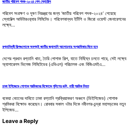
জাতীয় পরিবেশ পদক-২০২৪ পেল স্নোটেক্স
পরিবেশ সংরক্ষণ ও দূষণ নিয়ন্ত্রণের জন্য ‘জাতীয় পরিবেশ পদক-২০২৪’ পেয়েছে
স্নোটেক্স আউটারওয়‍্যার লিমিটেড। পরিবেশবান্ধব ইটিপি ও জিরো ওয়েস্ট জেনারেশনের
লক্ষ্যে…
রপ্তানিমুখী শিল্পগুলোকে অবশ্যই জাতীয় জ্বালানি আলোচনায় অগ্রাধিকার দিতে হবে
দেশের প্রধান রপ্তানি খাত, তৈরি পোশাক শিল্প, যাতে নির্বিঘ্নে চলতে পারে, সেই লক্ষ্যে
অ্যাপারেলস ভিলেজ লিমিটেডের (এভিএল) পরিচালক এবং বিজিএমইএ…
ঢাকা ইপিজেডে পোশাক শ্রমিকদের বিক্ষোভে পুলিশের গুলি, নারী শ্রমিক নিহত
বকেয়া বেতনের দাবিতে ঢাকা রপ্তানি প্রক্রিয়াকরণ অঞ্চলে (ডিইপিজেড) পোশাক
শ্রমিকরা বিক্ষোভ করেছেন। রোববার সকাল ৭টার দিকে নবীনগর-চন্দ্রা মহাসড়কের নতুন
ইপিজেড…
Leave a Reply