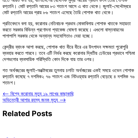
রপ্তানি। মোট রপ্তানি আয়ের ৮৩ শতাংশ আসে এ খাত থেকে। জুলাই-সেপ্টেম্বরে
মোট রপ্তানি আয়ের প্রায় ৮৬ শতাংশ এসেছে তৈরি পোশাক খাত থেকে।
প্রতিবেদনে বলা হয়, করোনার নেতিবাচক প্রভাব মোকাবিলায় পোশাক খাতকে সহায়তা
করতে সরকার বিভিন্ন প্রণোদনা প্যাকেজ ঘোষণা করেছে। এগুলো বাস্তবায়নের
পাশাপাশি সরকার থেকে অন্যান্য সহযোগিতাও দেয়া হচ্ছে।
কেন্দ্রীয় ব্যাংক আশা করছে, পোশাক খাত ধীরে ধীরে এর উৎপাদন সক্ষমতা পুরোপুরি
ব্যবহার করতে পারবে। তবে এটি নির্ভর করছে করোনার দ্বিতীয় ঢেউয়ের প্রভাবে পশ্চিমা
দেশগুলোর ব্যবসায়িক পরিস্থিতি কোন দিকে যায় তার ওপর।
গত অর্থবছরের জুলাই-অক্টোবরের তুলনায় চলতি অর্থবছরের একই সময়ে ওভেন পোশাক
রপ্তানি কমেছে ৭ দশমিক২ ৭৬ শতাংশ এবং নিটওয়্যার রপ্তানি বেড়েছে ৪ দশমিক ৭৬
শতাংশ।
Post
⟵
বিশ্বে করোনায় মৃত্যু ১৯ লাখের কাছাকাছি
অভিনেত্রী আশার রহস্য জনক মৃত্যু
⟶
navigation
Related Posts