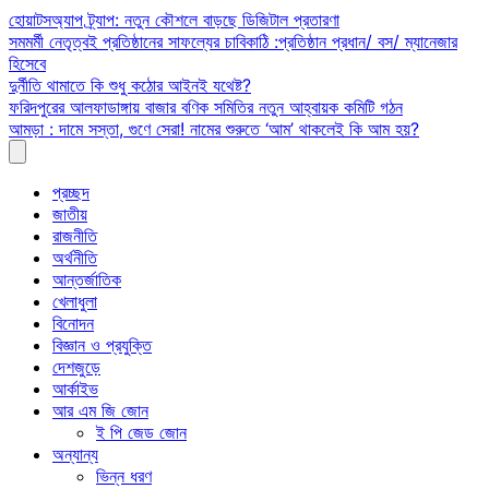
Skip
হোয়াটসঅ্যাপ ট্র্যাপ: নতুন কৌশলে বাড়ছে ডিজিটাল প্রতারণা
to
সমমর্মী নেতৃত্বই প্রতিষ্ঠানের সাফল্যের চাবিকাঠি :প্রতিষ্ঠান প্রধান/ বস/ ম্যানেজার
content
হিসেবে
দুর্নীতি থামাতে কি শুধু কঠোর আইনই যথেষ্ট?
ফরিদপুরের আলফাডাঙ্গায় বাজার বণিক সমিতির নতুন আহ্বায়ক কমিটি গঠন
আমড়া : দামে সস্তা, গুণে সেরা! নামের শুরুতে ‘আম’ থাকলেই কি আম হয়?
প্রচ্ছদ
জাতীয়
রাজনীতি
অর্থনীতি
আন্তর্জাতিক
খেলাধুলা
বিনোদন
বিজ্ঞান ও প্রযুক্তি
দেশজুড়ে
আর্কাইভ
আর এম জি জোন
ই পি জেড জোন
অন্যান্য
ভিন্ন ধরণ