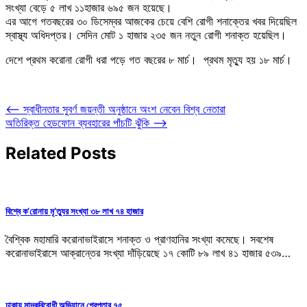
সংখ্যা বেড়ে ৫ লাখ ১১হাজার ৬৯৫ জন হয়েছে।
এর আগে গতবছরের ৩০ ডিসেম্বর আজকের চেয়ে বেশি রোগী শনাক্তের খবর দিয়েছিল
স্বাস্থ্য অধিদপ্তর। সেদিন মোট ১ হাজার ২৩৫ জন নতুন রোগী শনাক্ত হয়েছিল।
দেশে প্রথম করোনা রোগী ধরা পড়ে গত বছরের ৮ মার্চ। প্রথম মৃত্যু হয় ১৮ মার্চ।
Post
⟵
স্বাধীনতার সুবর্ণ জয়ন্তী অনুষ্ঠানে অংশ নেবেন বিশ্ব নেতারা
অতিরিক্ত হেডফোন ব্যবহারের পাঁচটি ঝুঁকি
⟶
navigation
Related Posts
বিশ্বে ক’রোনায় মৃ’ত্যুর সংখ্যা ৩৮ লাখ ৭৪ হাজার
বৈশ্বিক মহামারি করোনাভাইরাসে শনাক্ত ও প্রাণহানির সংখ্যা কমেছে। সবশেষ
করোনাভাইরাসে আক্রান্তের সংখ্যা দাঁড়িয়েছে ১৭ কোটি ৮৯ লাখ ৪১ হাজার ৫৩৯…
ঢাকায় মাদকবিরোধী অভিযানে গ্রেপ্তার ৭৫