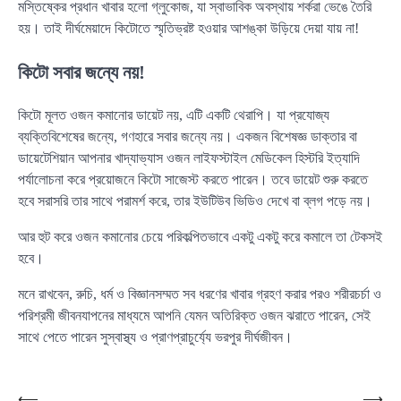
মস্তিষ্কের প্রধান খাবার হলো গ্লুকোজ, যা স্বাভাবিক অবস্থায় শর্করা ভেঙে তৈরি
হয়। তাই দীর্ঘমেয়াদে কিটোতে স্মৃতিভ্রষ্ট হওয়ার আশঙ্কা উড়িয়ে দেয়া যায় না!
কিটো সবার জন্যে নয়!
কিটো মূলত ওজন কমানোর ডায়েট নয়, এটি একটি থেরাপি। যা প্রযোজ্য
ব্যক্তিবিশেষের জন্যে, গণহারে সবার জন্যে নয়। একজন বিশেষজ্ঞ ডাক্তার বা
ডায়েটেশিয়ান আপনার খাদ্যাভ্যাস ওজন লাইফস্টাইল মেডিকেল হিস্টরি ইত্যাদি
পর্যালোচনা করে প্রয়োজনে কিটো সাজেস্ট করতে পারেন। তবে ডায়েট শুরু করতে
হবে সরাসরি তার সাথে পরামর্শ করে, তার ইউটিউব ভিডিও দেখে বা ব্লগ পড়ে নয়।
আর হুট করে ওজন কমানোর চেয়ে পরিকল্পিতভাবে একটু একটু করে কমালে তা টেকসই
হবে।
মনে রাখবেন, রুচি, ধর্ম ও বিজ্ঞানসম্মত সব ধরণের খাবার গ্রহণ করার পরও শরীরচর্চা ও
পরিশ্রমী জীবনযাপনের মাধ্যমে আপনি যেমন অতিরিক্ত ওজন ঝরাতে পারেন, সেই
সাথে পেতে পারেন সুস্বাস্থ্য ও প্রাণপ্রাচুর্য্যে ভরপুর দীর্ঘজীবন।
⟵
⟶