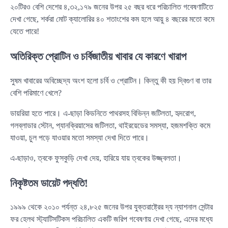
২০টিরও বেশি দেশের ৪,৩২,১৭৯ জনের উপর ২৫ বছর ধরে পরিচালিত গবেষণাটিতে
দেখা গেছে, শর্করা মোট ক্যালোরির ৪০ শতাংশের কম হলে আয়ু ৪ বছরের মতো কমে
যেতে পারে!
অতিরিক্ত প্রোটিন ও চর্বিজাতীয় খাবার যে কারণে খারাপ
সুষম খাবারের অবিচ্ছেদ্য অংশ হলো চর্বি ও প্রোটিন। কিন্তু কী হয় দ্বিগুণ বা তার
বেশি পরিমাণে খেলে?
ডায়রিয়া হতে পারে। এ-ছাড়া কিডনিতে পাথরসহ বিভিন্ন জটিলতা, হৃদরোগ,
গলব্লাডার স্টোন, প্যানক্রিয়াসের জটিলতা, থাইরয়েডের সমস্যা, হজমশক্তি কমে
যাওয়া, চুল পড়ে যাওয়ার মতো সমস্যা দেখা দিতে পারে।
এ-ছাড়াও, ত্বকে ফুসকুড়ি দেখা দেয়, হারিয়ে যায় ত্বকের উজ্জ্বলতা।
নিকৃষ্টতম ডায়েট পদ্ধতি!
১৯৯৯ থেকে ২০১০ পর্যন্ত ২৪,৮২৫ জনের উপর যুক্তরাষ্ট্রের দ্য ন্যাশনাল সেন্টার
ফর হেলথ স্ট্যাটিসটিকস পরিচালিত একটি জরিপ গবেষণায় দেখা গেছে, এদের মধ্যে