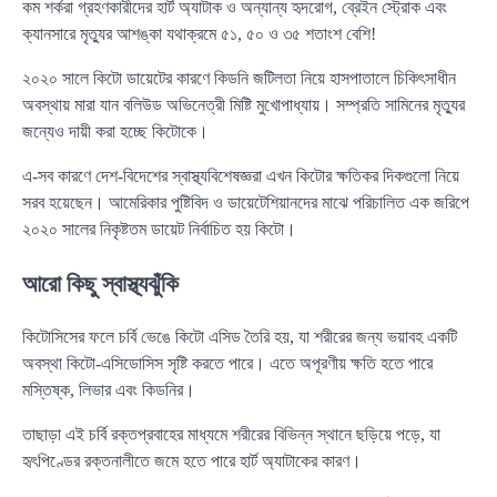
কম শর্করা গ্রহণকারীদের হার্ট অ্যাটাক ও অন্যান্য হৃদরোগ, ব্রেইন স্ট্রোক এবং
ক্যানসারে মৃত্যুর আশঙ্কা যথাক্রমে ৫১, ৫০ ও ৩৫ শতাংশ বেশি!
২০২০ সালে কিটো ডায়েটের কারণে কিডনি জটিলতা নিয়ে হাসপাতালে চিকিৎসাধীন
অবস্থায় মারা যান বলিউড অভিনেত্রী মিষ্টি মুখোপাধ্যায়। সম্প্রতি সামিনের মৃত্যুর
জন্যেও দায়ী করা হচ্ছে কিটোকে।
এ-সব কারণে দেশ-বিদেশের স্বাস্থ্যবিশেষজ্ঞরা এখন কিটোর ক্ষতিকর দিকগুলো নিয়ে
সরব হয়েছেন। আমেরিকার পুষ্টিবিদ ও ডায়েটেশিয়ানদের মাঝে পরিচালিত এক জরিপে
২০২০ সালের নিকৃষ্টতম ডায়েট নির্বাচিত হয় কিটো।
আরো কিছু স্বাস্থ্যঝুঁকি
কিটোসিসের ফলে চর্বি ভেঙে কিটো এসিড তৈরি হয়, যা শরীরের জন্য ভয়াবহ একটি
অবস্থা কিটো-এসিডোসিস সৃষ্টি করতে পারে। এতে অপূরণীয় ক্ষতি হতে পারে
মস্তিষ্ক, লিভার এবং কিডনির।
তাছাড়া এই চর্বি রক্তপ্রবাহের মাধ্যমে শরীরের বিভিন্ন স্থানে ছড়িয়ে পড়ে, যা
হৃৎপিণ্ডের রক্তনালীতে জমে হতে পারে হার্ট অ্যাটাকের কারণ।