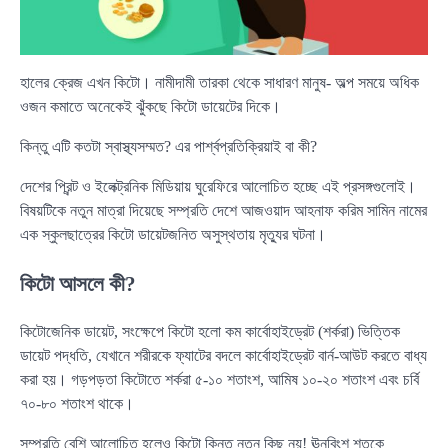
হালের ক্রেজ এখন কিটো। নামীদামী তারকা থেকে সাধারণ মানুষ- অল্প সময়ে অধিক
ওজন কমাতে অনেকেই ঝুঁকছে কিটো ডায়েটের দিকে।
কিন্তু এটি কতটা স্বাস্থ্যসম্মত? এর পার্শ্বপ্রতিক্রিয়াই বা কী?
দেশের প্রিন্ট ও ইলেক্ট্রনিক মিডিয়ায় ঘুরেফিরে আলোচিত হচ্ছে এই প্রসঙ্গগুলোই।
বিষয়টিকে নতুন মাত্রা দিয়েছে সম্প্রতি দেশে আজওয়াদ আহনাফ করিম সামিন নামের
এক স্কুলছাত্রের কিটো ডায়েটজনিত অসুস্থতায় মৃত্যুর ঘটনা।
কিটো আসলে কী?
কিটোজেনিক ডায়েট, সংক্ষেপে কিটো হলো কম কার্বোহাইড্রেট (শর্করা) ভিত্তিক
ডায়েট পদ্ধতি, যেখানে শরীরকে ফ্যাটের বদলে কার্বোহাইড্রেট বার্ন-আউট করতে বাধ্য
করা হয়। গড়পড়তা কিটোতে শর্করা ৫-১০ শতাংশ, আমিষ ১০-২০ শতাংশ এবং চর্বি
৭০-৮০ শতাংশ থাকে।
সম্প্রতি বেশি আলোচিত হলেও কিটো কিন্তু নতুন কিছু নয়! ঊনবিংশ শতকে