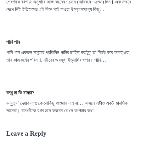
গ্রেগরীয় বর্ষপঞ্জি অনুসারে আজ বছরের ৭১তম (অধিবর্ষে ৭২তম) দিন। এক নজরে
দেখে নিই ইতিহাসের এই দিনে ঘটে যাওয়া উল্লেখযোগ্য কিছু…
পানি পান
পানি পান একজন মানুষের প্রতিদিন পানির চাহিদা কতটুকু তা নির্ভর করে আবহাওয়া,
তার কাজকর্মের পরিমাণ, শরীরের অবস্থা ইত্যাদির ওপর। পানি…
বন্ধু না কি চামচা?
বন্ধুত্ব’ দেয়ার নাম; কোনোকিছু পাওয়ার নাম না… আসলে এটাও একটা মানসিক
সমস্যা। বান্ধবীকে যখন মনে করবেন যে সে আপনার কথা…
Leave a Reply