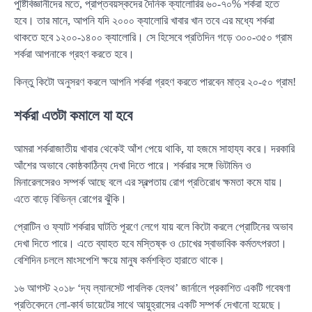
পুষ্টিবিজ্ঞানীদের মতে, প্রাপ্তবয়স্কদের দৈনিক ক্যালোরির ৬০-৭০% শর্করা হতে
হবে। তার মানে, আপনি যদি ২০০০ ক্যালোরি খাবার খান তবে এর মধ্যে শর্করা
থাকতে হবে ১২০০-১৪০০ ক্যালোরি। সে হিসেবে প্রতিদিন গড়ে ৩০০-৩৫০ গ্রাম
শর্করা আপনাকে গ্রহণ করতে হবে।
কিন্তু কিটো অনুসরণ করলে আপনি শর্করা গ্রহণ করতে পারবেন মাত্র ২০-৫০ গ্রাম!
শর্করা এতটা কমালে যা হবে
আমরা শর্করাজাতীয় খাবার থেকেই আঁশ পেয়ে থাকি, যা হজমে সাহায্য করে। দরকারি
আঁশের অভাবে কোষ্ঠকাঠিন্য দেখা দিতে পারে। শর্করার সঙ্গে ভিটামিন ও
মিনারেলসেরও সম্পর্ক আছে বলে এর স্বল্পতায় রোগ প্রতিরোধ ক্ষমতা কমে যায়।
এতে বাড়ে বিভিন্ন রোগের ঝুঁকি।
প্রোটিন ও ফ্যাট শর্করার ঘাটতি পূরণে লেগে যায় বলে কিটো করলে প্রোটিনের অভাব
দেখা দিতে পারে। এতে ব্যাহত হবে মস্তিষ্ক ও চোখের স্বাভাবিক কর্মতৎপরতা।
বেশিদিন চললে মাংসপেশি ক্ষয়ে মানুষ কর্মশক্তি হারাতে থাকে।
১৬ আগস্ট ২০১৮ ‘দ্য ল্যানসেট পাবলিক হেলথ’ জার্নালে প্রকাশিত একটি গবেষণা
প্রতিবেদনে লো-কার্ব ডায়েটের সাথে আয়ুহ্রাসের একটি সম্পর্ক দেখানো হয়েছে।