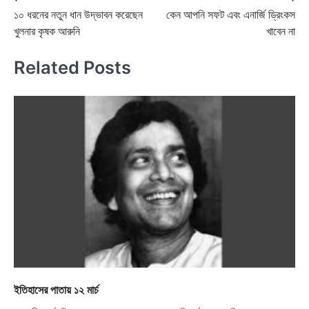
Post
১০ ধরনের নতুন ধান উদ্ভাবন করেছেন
কেন আপনি সফট এবং এনার্জি ড্রিংকস
navigation
খুলনার কৃষক আরুনি
খাবেন না
Related Posts
ইতিহাসের পাতায় ১২ মার্চ