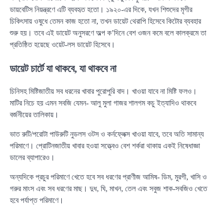
ডায়বেটিস নিয়ন্ত্রণে এটি ব্যবহৃত হতো। ১৯২০-এর দিকে, যখন শিশুদের মৃগীর
চিকিৎসায় ওষুধে তেমন কাজ হতো না, তখন ডায়েট থেরাপি হিসেবে কিটোর ব্যবহার
শুরু হয়। তবে এই ডায়েট অনুসরণে অল্প ক’দিনে বেশ ওজন কমে বলে কালক্রমে তা
প্রতিষ্ঠিত হয়েছে ওয়েট-লস ডায়েট হিসেবে।
ডায়েট চার্টে যা থাকবে, যা থাকবে না
চিনিসহ মিষ্টিজাতীয় সব ধরনের খাবার পুরোপুরি বাদ। খাওয়া যাবে না মিষ্টি ফলও।
মাটির নিচে হয় এমন সবজি যেমন- আলু মুলা গাজর শালগম কচু ইত্যাদিও থাকবে
বর্জনীয়ের তালিকায়।
ভাত রুটি/পরোটা পাউরুটি নুডলস ওটস ও কর্নফ্লেক্স খাওয়া যাবে, তবে অতি সামান্য
পরিমাণে। প্রোটিনজাতীয় খাবার হওয়া সত্ত্বেও বেশ শর্করা থাকায় একই নিষেধাজ্ঞা
ডালের ব্যাপারেও।
অন্যদিকে প্রচুর পরিমাণে খেতে হবে সব ধরণের প্রাণীজ আমিষ- ডিম, মুরগী, খাসি ও
গরুর মাংস এবং সব ধরণের মাছ। দুধ, ঘি, মাখন, তেল এবং সবুজ শাক-সবজিও খেতে
হবে পর্যাপ্ত পরিমাণে।