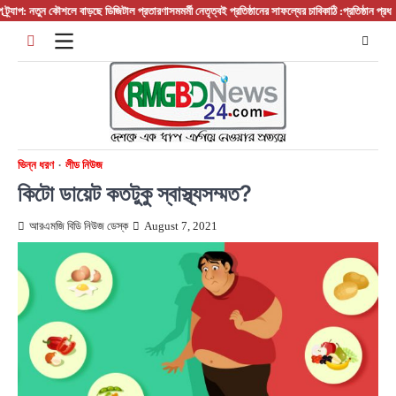
Skip
: নতুন কৌশলে বাড়ছে ডিজিটাল প্রতারণা
সমমর্মী নেতৃত্বই প্রতিষ্ঠানের সাফল্যের চাবিকাঠি :প্রতিষ্ঠান প্রধান/ বস/
to
content
ভিন্ন ধরণ
লীড নিউজ
কিটো ডায়েট কতটুকু স্বাস্থ্যসম্মত?
আরএমজি বিডি নিউজ ডেস্ক
August 7, 2021