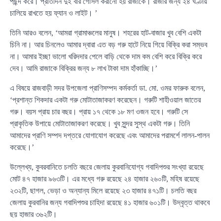
পছন্দ করে। প্রতিদিন দুই বার গোসল করানো হয় রাজাকে। রাজার জন্য ২৪ ঘণ্টায়
চালিয়ে রাখতে হয় ফ্যান ও লাইট। ’
তিনি আরও বলেন, ‘আমরা গ্রামাঞ্চলের মানুষ। শহরের হাট-বাজার খুব বেশি একটা
চিনি না। আর চিনলেও আমার দ্বারা এত বড় গরু হাটে নিয়ে গিয়ে বিক্রি করা সম্ভব
না। আমার ইচ্ছা ভালো খরিদদার পেলে বাড়ি থেকে দাম কম বেশি করে বিক্রি করে
দেব। আমি রাজাকে বিক্রির জন্য ৮ লাখ টাকা দাম হাঁকাচ্ছি।’
এ বিষয়ে রাজবাড়ী সদর উপজেলা প্রাণিসম্পদ কর্মকর্তা ডা. মো. ওমর ফারুক বলেন,
‘প্রশান্ত শিকদার একটা গরু মোটাতাজাকরণ করেছেন। গরুটি শাহীওয়াল জাতের
গরু। বয়স প্রায় চার বছর। প্রায় ১৭ থেকে ১৮ মণ ওজন হবে। গরুটি সে
প্রাকৃতিক উপায়ে মোটাতাজাকরণ করেছে। খুব সুন্দর সুস্থ একটা গরু। তিনি
আমাদের প্রাণি সম্পদ দপ্তরে যোগাযোগ করেছে এবং আমাদের পরামর্শে লালন-পালন
করেছে।’
উল্লেখ্য, কুবরবানিতে চলতি বছরে জেলায় কুরবানিযোগ্য গবাদিপশুর সংখ্যা রয়েছে
মোট ৪৭ হাজার ৯৬৩টি। এর মধ্যে গরু রয়েছে ২৪ হাজার ২৬০টি, মহিষ রয়েছে
২৩২টি, ছাগল, ভেড়া ও অন্যান্য মিলে রয়েছে ২৩ হাজার ৪৭১টি। চলতি বছর
জেলায় কুরবানির জন্য গবাদিপশুর চাহিদা রয়েছে ৪১ হাজার ৬০১টি। উদ্বৃত্ত থাকবে
ছয় হাজার ৩৬২টি।