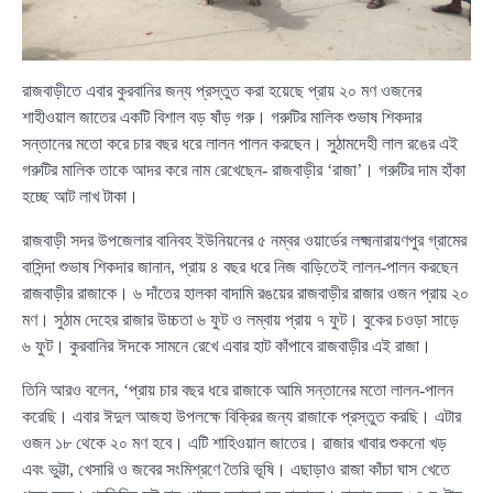
রাজবাড়ীতে এবার কুরবানির জন্য প্রস্তুত করা হয়েছে প্রায় ২০ মণ ওজনের
শাহীওয়াল জাতের একটি বিশাল বড় ষাঁড় গরু। গরুটির মালিক শুভাষ শিকদার
সন্তানের মতো করে চার বছর ধরে লালন পালন করছেন। সুঠামদেহী লাল রঙের এই
গরুটির মালিক তাকে আদর করে নাম রেখেছেন- রাজবাড়ীর ‘রাজা’। গরুটির দাম হাঁকা
হচ্ছে আট লাখ টাকা।
রাজবাড়ী সদর উপজেলার বানিবহ ইউনিয়নের ৫ নম্বর ওয়ার্ডের লক্ষ্মনারায়ণপুর গ্রামের
বাসিন্দা শুভাষ শিকদার জানান, প্রায় ৪ বছর ধরে নিজ বাড়িতেই লালন-পালন করছেন
রাজবাড়ীর রাজাকে। ৬ দাঁতের হালকা বাদামি রঙয়ের রাজবাড়ীর রাজার ওজন প্রায় ২০
মণ। সুঠাম দেহের রাজার উচ্চতা ৬ ফুট ও লম্বায় প্রায় ৭ ফুট। বুকের চওড়া সাড়ে
৬ ফুট। কুরবানির ঈদকে সামনে রেখে এবার হাট কাঁপাবে রাজবাড়ীর এই রাজা।
তিনি আরও বলেন, ‘প্রায় চার বছর ধরে রাজাকে আমি সন্তানের মতো লালন-পালন
করেছি। এবার ঈদুল আজহা উপলক্ষে বিক্রির জন্য রাজাকে প্রস্তুত করছি। এটার
ওজন ১৮ থেকে ২০ মণ হবে। এটি শাহিওয়াল জাতের। রাজার খাবার শুকনো খড়
এবং ভুট্টা, খেসারি ও জবের সংমিশ্রণে তৈরি ভূষি। এছাড়াও রাজা কাঁচা ঘাস খেতে