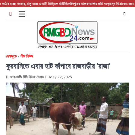
Skip
ছে সরকার, চালু হচ্ছে এআই-ভিত্তিক মনিটরিং
ফরিদপুরের আলফাডাঙ্গায় জমি সংক্রান্ত বিরোধের জেরে হামলা আ
to
content
দেশজুড়ে
লীড নিউজ
কুরবানিতে এবার হাট কাঁপাবে রাজবাড়ীর ‘রাজা’
আরএমজি বিডি নিউজ ডেস্ক
May 22, 2025