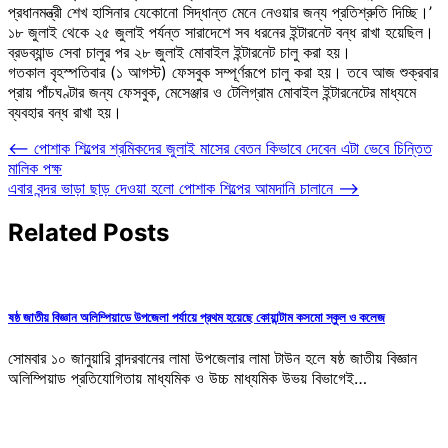
প্রধানমন্ত্রী শেখ হাসিনার যেকোনো সিদ্ধান্ত মেনে নেওয়ার জন্য প্রতিশ্রুতি দিচ্ছি।’
১৮ জুলাই থেকে ২৫ জুলাই পর্যন্ত সারাদেশে সব ধরনের ইন্টারনেট বন্ধ রাখা হয়েছিল।
ব্রডব্যান্ড সেবা চালুর পর ২৮ জুলাই মোবাইল ইন্টারনেট চালু করা হয়।
গতকাল বৃহস্পতিবার (১ আগস্ট) ফেসবুক সম্পূর্ণরূপে চালু করা হয়। তবে আজ শুক্রবার
প্রায় পাঁচঘণ্টার জন্য ফেসবুক, মেসেঞ্জার ও টেলিগ্রাম মোবাইল ইন্টারনেটের মাধ্যমে
ব্যবহার বন্ধ রাখা হয়।
Post
⟵
পোশাক শিল্পের শ্রমিকদের জুলাই মাসের বেতন কিভাবে দেবেন এটা ভেবে চিন্তিত
মালিক পক্ষ
navigation
এবার বন্দর ভাড়া ছাড় দেওয়া হলো পোশাক শিল্পের আমদানি চালানে
⟶
Related Posts
ষষ্ঠ জাতীয় বিজ্ঞান অলিম্পিয়াডে উপজেলা পর্যায়ে প্রথম হয়েছে কোয়ান্টাম কসমো স্কুল ও কলেজ
সোমবার ১০ জানুয়ারি বান্দরবানের লামা উপজেলার লামা টাউন হলে ষষ্ঠ জাতীয় বিজ্ঞান
অলিম্পিয়াড প্রতিযোগিতায় মাধ্যমিক ও উচ্চ মাধ্যমিক উভয় বিভাগেই…