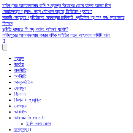
Skip
ফরিদপুরের আলফাডাঙ্গায় জমি সংক্রান্ত বিরোধের জেরে হামলা আহত তিন
to
হোয়াটসঅ্যাপ ট্র্যাপ: নতুন কৌশলে বাড়ছে ডিজিটাল প্রতারণা
content
সমমর্মী নেতৃত্বই প্রতিষ্ঠানের সাফল্যের চাবিকাঠি :প্রতিষ্ঠান প্রধান/ বস/ ম্যানেজার
হিসেবে
দুর্নীতি থামাতে কি শুধু কঠোর আইনই যথেষ্ট?
ফরিদপুরের আলফাডাঙ্গায় বাজার বণিক সমিতির নতুন আহ্বায়ক কমিটি গঠন
প্রচ্ছদ
জাতীয়
রাজনীতি
অর্থনীতি
আন্তর্জাতিক
খেলাধুলা
বিনোদন
বিজ্ঞান ও প্রযুক্তি
দেশজুড়ে
আর্কাইভ
আর এম জি জোন
ই পি জেড জোন
অন্যান্য