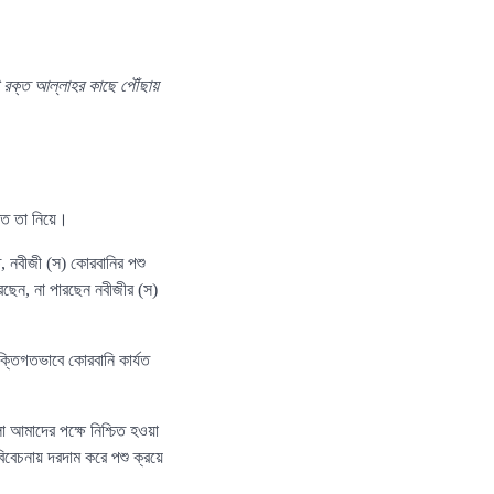
 রক্ত আল্লাহর কাছে পৌঁছায়
মত তা নিয়ে।
, নবীজী (স) কোরবানির পশু
রছেন, না পারছেন নবীজীর (স)
্তিগতভাবে কোরবানি কার্যত
 আমাদের পক্ষে নিশ্চিত হওয়া
িবেচনায় দরদাম করে পশু ক্রয়ে