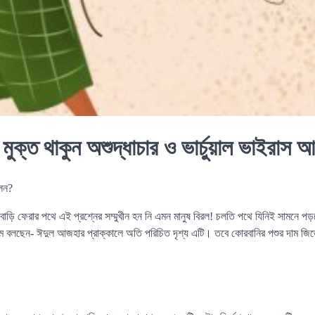
মুক্ত থাকুন অশুদ্ধাচার ও ভার্চুয়াল ভাইরাস 
লেন?
বাড়ি ফেরার পথে এই প্রশ্নের সম্মুখীন হন নি এমন মানুষ বিরল! চলতি পথে যিনিই সামনে প
াম বলছেন- ঈদুল আজহার প্রাক্কালে অতি পরিচিত দৃশ্য এটি। তবে কোরবানির পশুর দাম জিজ্