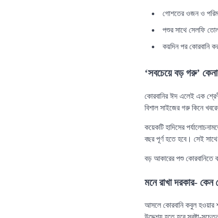
গোশতের ওজন ও পরিমা
পশুর সাথে সেলফি তোল
কয়দিন পর কোরবানি ক
‘সবচেয়ে বড় গরু’ কেনা
কোরবানির ঈদ এলেই এক শ্রেণীর
বিশাল সাইজের গরু কিনে খবর
কয়েকটি হাদিসের পর্যালোচনামত
বছর পূর্ণ হতে হবে। সেই সাথ
বড় আকারের পশু কোরবানিতে ব
মনে রাখা দরকার- কেন 
আসলে কোরবানি কবুল হওয়ার শর
উদ্দেশ্য হতে হবে স্রষ্টা-সচে