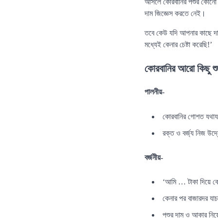
আসলে কোরবানির পশুর কোনো দা
দাম জিজ্ঞেস করতে নেই।
তবে কেউ যদি আপনার কাছে দাম 
মধ্যেই কেনার চেষ্টা করেছি!’
কোরবানির আরো কিছু শুদ
পালনীয়-
কোরবানির গোশত যথায
রক্ত ও বর্জ্য নিজ উদ্য
বর্জনীয়-
‘আমি … টাকা দিয়ে কোর
কেনার পর বাজারদর যা
পশুর দাম ও আকার নিয়ে