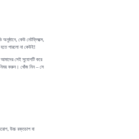
 অনুষ্ঠানে, কেউ নেটফ্লিক্সে,
ম হতে পারলো না কেউই!
দ আমাদের সেই সুযোগটি করে
িনিময় করুন। খোঁজ নিন – সে
রোগ, উচ্চ রক্তচাপ বা