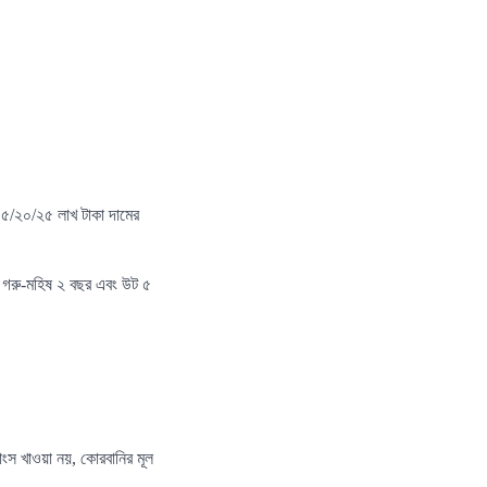
১৫/২০/২৫ লাখ টাকা দামের
র, গরু-মহিষ ২ বছর এবং উট ৫
ংস খাওয়া নয়, কোরবানির মূল