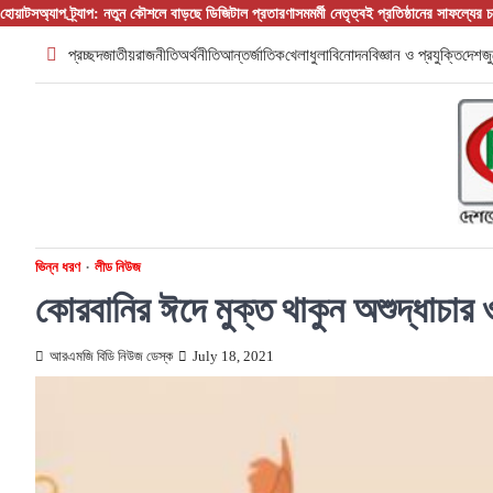
Skip
হোয়াটসঅ্যাপ ট্র্যাপ: নতুন কৌশলে বাড়ছে ডিজিটাল প্রতারণা
সমমর্মী নেতৃত্বই প্রতিষ্ঠানের সাফল্যের 
to
প্রচ্ছদ
জাতীয়
রাজনীতি
অর্থনীতি
আন্তর্জাতিক
খেলাধুলা
বিনোদন
বিজ্ঞান ও প্রযুক্তি
দেশজু
content
ভিন্ন ধরণ
লীড নিউজ
কোরবানির ঈদে মুক্ত থাকুন অশুদ্ধাচার 
আরএমজি বিডি নিউজ ডেস্ক
July 18, 2021