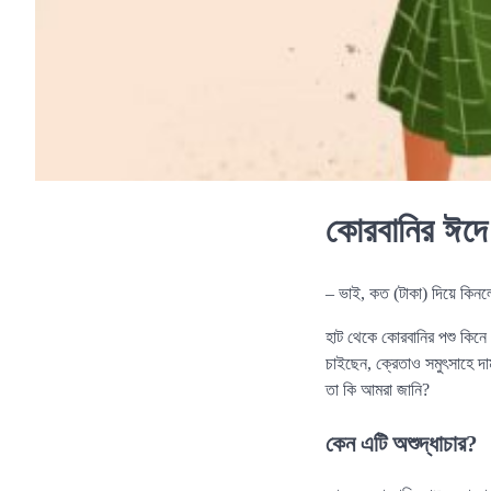
কোরবানির ঈদে 
– ভাই, কত (টাকা) দিয়ে কিন
হাট থেকে কোরবানির পশু কিনে 
চাইছেন, ক্রেতাও সমুৎসাহে দ
তা কি আমরা জানি?
কেন এটি অশুদ্ধাচার?