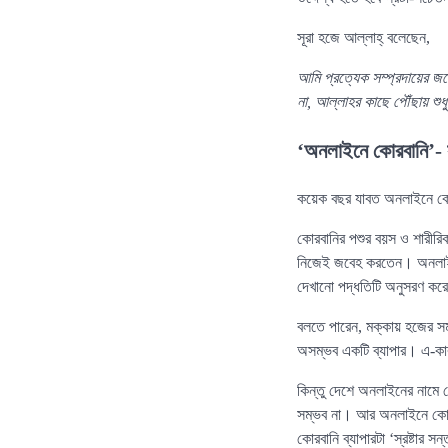
সূরা হজে আল্লাহ্‌ বলেছেন,
আমি প্রত্যেক সম্প্রদায়ের জ
না, আল্লাহর কাছে পৌঁছায় শু
‘অনলাইনে কোরবানি’- 
কয়েক বছর যাবত অনলাইনে কোরব
কোরবানির পশুর বয়স ও শারীরি
নিজেই জবেহ করতেন। অনলাইনে 
দেখানো পদ্ধতিটি অনুসরণ কর
বলতে পারেন, মক্কায় হজের সম
অসম্ভব একটি ব্যাপার। এ-কারণে
কিন্তু দেশে অনলাইনের নামে 
সম্ভব না। আর অনলাইনে কোরবা
কোরবানি ব্যাপারটা ‘স্রষ্টার স