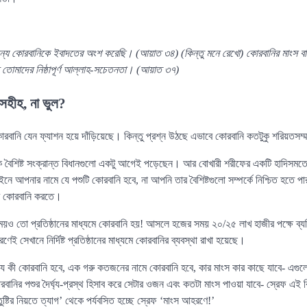
ন্যে কোরবানিকে ইবাদতের অংশ করেছি। (আয়াত ৩৪) (কিন্তু মনে রেখো) কোরবানির মাংস বা
ধু তোমাদের নিষ্ঠাপূর্ণ আল্লাহ-সচেতনতা। (আয়াত ৩৭)
সহীহ, না ভুল?
ানি যেন ফ্যাশন হয়ে দাঁড়িয়েছে। কিন্তু প্রশ্ন উঠছে এভাবে কোরবানি কতটুকু শরিয়তসম্
ক বৈশিষ্ট সংক্রান্ত বিধানগুলো একটু আগেই পড়েছেন। আর বোখারী শরীফের একটি হাদিসমতে
আপনার নামে যে পশুটি কোরবানি হবে, না আপনি তার বৈশিষ্টগুলো সম্পর্কে নিশ্চিত হতে পা
ে কোরবানি করতে।
য়ও তো প্রতিষ্ঠানের মাধ্যমে কোরবানি হয়! আসলে হজের সময় ২০/২৫ লাখ হাজীর পক্ষে ব্যক
ই সেখানে নির্দিষ্ট প্রতিষ্ঠানের মাধ্যমে কোরবানির ব্যবস্থা রাখা হয়েছে।
যে কী কোরবানি হবে, এক গরু কতজনের নামে কোরবানি হবে, কার মাংস কার কাছে যাবে- এগুলো
নির পশুর দৈর্ঘ্য-প্রস্থ হিসাব করে সেটার ওজন এবং কতটা মাংস পাওয়া যাবে- স্রেফ এই ব
ন্তুষ্টির নিয়তে ত্যাগ’ থেকে পর্যবসিত হচ্ছে স্রেফ ‘মাংস আহরণে!’