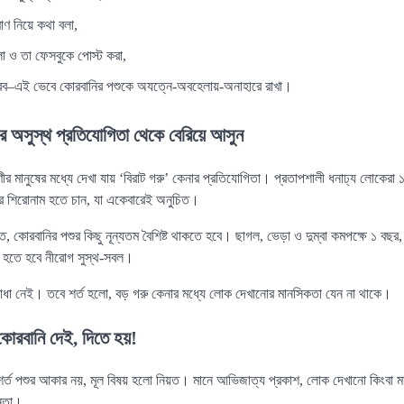
ণ নিয়ে কথা বলা,
া ও তা ফেসবুকে পোস্ট করা,
রব–এই ভেবে কোরবানির পশুকে অযত্নে-অবহেলায়-অনাহারে রাখা।
র অসুস্থ প্রতিযোগিতা থেকে বেরিয়ে আসুন
 মানুষের মধ্যে দেখা যায় ‘বিরাট গরু’ কেনার প্রতিযোগিতা। প্রতাপশালী ধনাঢ্য লোকেরা 
ের শিরোনাম হতে চান, যা একেবারেই অনুচিত।
ে, কোরবানির পশুর কিছু নূন্যতম বৈশিষ্ট থাকতে হবে। ছাগল, ভেড়া ও দুম্বা কমপক্ষে ১ বছ
ে হতে হবে নীরোগ সুস্থ-সবল।
াধা নেই। তবে শর্ত হলো, বড় গরু কেনার মধ্যে লোক দেখানোর মানসিকতা যেন না থাকে।
কোরবানি দেই, দিতে হয়!
্ত পশুর আকার নয়, মূল বিষয় হলো নিয়ত। মানে আভিজাত্য প্রকাশ, লোক দেখানো কিংবা মা
তনতা।