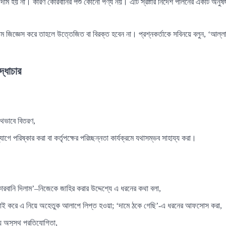
ম হয় না। কারণ কোরবানির পশু কোনো পণ্য নয়। এটি স্রষ্টার নির্দেশ পালনের একটি অনুষঙ্
জিজ্ঞেস করে তাহলে উত্তেজিত বা বিরক্ত হবেন না। প্রশ্নকর্তাকে সবিনয়ে বলুন, ‘আল্লাহ 
্ধাচার
থভাবে বিতরণ,
োগে পরিষ্কার করা বা কর্তৃপক্ষের পরিচ্ছন্নতা কার্যক্রমে যথাসম্ভব সাহায্য করা।
বানি দিলাম’–নিজেকে জাহির করার উদ্দেশ্যে এ ধরনের কথা বলা,
চাই করে এ নিয়ে অহেতুক আলাপে লিপ্ত হওয়া; ‘দামে ঠকে গেছি’-এ ধরনের আফসোস করা,
 অসুস্থ প্রতিযোগিতা,