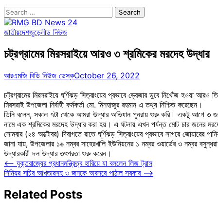
Search
for:
জাতীয়
দেশজুড়ে
লীড নিউজ
চট্রগ্রামের মিরসরাইয়ে আরও ৩ শ্রমিকের মরদেহ উদ্ধার
আরএমজি বিডি নিউজ ডেস্ক
October 26, 2022
চট্রগ্রামের মিরসরাইয়ে ঘূর্ণিঝড় সিত্রাংয়ের প্রভাবে ড্রেজার ডুবে নিখোঁজ হওয়া আ
মিরসরাই উপজেলা নির্বাহী কর্মকর্তা মো. মিনহাজুর রহমান এ তথ্য নিশ্চিত করেছেন।
তিনি বলেন, সকাল ৭টা থেকে আমরা উদ্ধার অভিযান পুনরায় শুরু করি। একটু আগে ৩ 
নামে এক শ্রমিকের মরদেহ উদ্ধার করা হয়। এ ঘটনায় এখন পর্যন্ত মোট চার জনের মর
সোমবার (২৪ অক্টোবর) দিবাগতে রাতে ঘূর্ণিঝড় সিত্রাংয়ের প্রভাবে সাগরে জোয়ারের প
জানা যায়, উপজেলার ১৬ নম্বর সাহেরখালি ইউনিয়নের ১ নম্বর ওয়ার্ডের ৩ নম্বর বসুন্ধর
উদ্ধারকারী দল উদ্ধার তৎপরতা শুরু করেন।
Post
⟵
যুক্তরাজ্যের প্রধানমন্ত্রিত্ব হারিয়ে যা বললেন লিজ ট্রাস
সিনিয়র সচিব আখতারসহ ৩ জনকে অবসরে পাঠাল সরকার
⟶
navigation
Related Posts