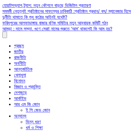
Skip
হোয়াটসঅ্যাপ ট্র্যাপ: নতুন কৌশলে বাড়ছে ডিজিটাল প্রতারণা
to
সমমর্মী নেতৃত্বই প্রতিষ্ঠানের সাফল্যের চাবিকাঠি :প্রতিষ্ঠান প্রধান/ বস/ ম্যানেজার হিসে
content
দুর্নীতি থামাতে কি শুধু কঠোর আইনই যথেষ্ট?
ফরিদপুরের আলফাডাঙ্গায় বাজার বণিক সমিতির নতুন আহ্বায়ক কমিটি গঠন
আমড়া : দামে সস্তা, গুণে সেরা! নামের শুরুতে ‘আম’ থাকলেই কি আম হয়?
প্রচ্ছদ
জাতীয়
রাজনীতি
অর্থনীতি
আন্তর্জাতিক
খেলাধুলা
বিনোদন
বিজ্ঞান ও প্রযুক্তি
দেশজুড়ে
আর্কাইভ
আর এম জি জোন
ই পি জেড জোন
অন্যান্য
ভিন্ন ধরণ
ধর্ম ও শিক্ষা