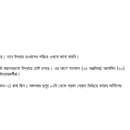
রা হয়। তবে উদ্ধার হওয়াদের পরিচয় এখনো জানা যায়নি।
াকি মরদেহগুলো উদ্ধারে চেষ্টা চলছে। এর আগে গতকাল (২৫ অক্টোবর) আলামিন (২০)
্ধারকর্মীরা।
কত-২) রাখা ছিল। মঙ্গলবার দুপুর ১২টা থেকে প্রবল স্রোত ডিঙিয়ে ফায়ার সার্ভিসের