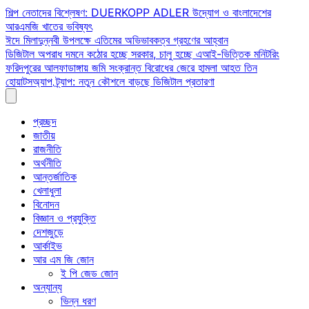
Skip
শিল্প নেতাদের বিশ্লেষণ: DUERKOPP ADLER উদ্যোগ ও বাংলাদেশের
to
আরএমজি খাতের ভবিষ্যৎ
content
ঈদে মিলাদুন্নবী উপলক্ষে এতিমের অভিভাবকত্ব গ্রহণের আহ্বান
ডিজিটাল অপরাধ দমনে কঠোর হচ্ছে সরকার, চালু হচ্ছে এআই-ভিত্তিক মনিটরিং
ফরিদপুরের আলফাডাঙ্গায় জমি সংক্রান্ত বিরোধের জেরে হামলা আহত তিন
হোয়াটসঅ্যাপ ট্র্যাপ: নতুন কৌশলে বাড়ছে ডিজিটাল প্রতারণা
প্রচ্ছদ
জাতীয়
রাজনীতি
অর্থনীতি
আন্তর্জাতিক
খেলাধুলা
বিনোদন
বিজ্ঞান ও প্রযুক্তি
দেশজুড়ে
আর্কাইভ
আর এম জি জোন
ই পি জেড জোন
অন্যান্য
ভিন্ন ধরণ