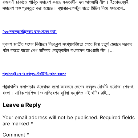
রাজধানী ঢাকাতে শান্তি সমাবেশ করছে ক্ষমতাসীন দল আওয়ামী লীগ। ইতোমধ্যেই
সমাবেশ মঞ্চ প্রস্তুত করা হয়েছে। ব্যানার-ফেস্টুন হাতে মিছিল নিয়ে সমাবেশে…
“৩৬ সদস্যের মন্ত্রিসভায় ডাক পেলেন যারা“
দ্বাদশ জাতীয় সংসদ নির্বাচনে নিরঙ্কুশ সংখ্যাগরিষ্ঠতা পেয়ে টানা চতুর্থ মেয়াদে সরকার
গঠন করতে যাচ্ছে শেখ হাসিনার নেতৃত্বাধীন বাংলাদেশ আওয়ামী লীগ।…
প্রধানমন্ত্রী দেশের সর্ববৃহৎ নৌঘাঁটি উদ্বোধন করলেন
পটুয়াখালীর কলাপাড়ায় উদ্বোধন হলো আয়তনে দেশের সর্ববৃহৎ নৌঘাঁটি বানৌজা শের-ই
বাংলা। নাবিক প্রশিক্ষণ ও এভিয়েশন সুবিধা সম্বলিত এই ঘাঁটির ৪টি…
Leave a Reply
Your email address will not be published.
Required fields
are marked
*
Comment
*