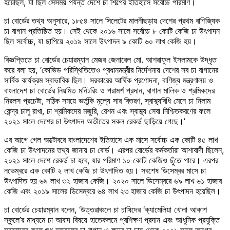
হয়েছিল, যা ছিল সেসময় পর্যন্ত দেশে চা শিল্পের ইতিহাসে সর্বোচ্চ পরিমাণ।
চা বোর্ডের তথ্য অনুসারে, ১৮৫৪ সালে সিলেটের মালনীছড়ায় দেশের প্রথম বাণিজ্যিক
চা বাগান প্রতিষ্ঠিত হয়। সেই থেকে ২০১৬ সালে সর্বোচ্চ ৮ কোটি কেজি চা উৎপাদন
ছিল সর্বোচ্চ, যা ছাপিয়ে ২০১৯ সালে উৎপাদন ৯ কোটি ৬০ লাখ কেজি হয়।
বিজ্ঞপ্তিতে চা বোর্ডের চেয়ারম্যান মেজর জেনারেল মো. আশরাফুল ইসলামকে উদ্ধৃত
করে বলা হয়, ‘কোভিড পরিস্থিতিতেও প্রধানমন্ত্রীর নির্দেশনায় দেশের সব চা বাগানের
সার্বিক কার্যক্রম স্বাভাবিক ছিল। সরকারের আর্থিক প্রণোদনা, বাণিজ্য মন্ত্রণালয় ও
বাংলাদেশ চা বোর্ডের নিয়মিত মনিটরিং ও পরামর্শ প্রদান, বাগান মালিক ও শ্রমিকদের
নিরলস প্রচেষ্টা, সঠিক সময়ে ভর্তুকি মূল্যে সার বিতরণ, স্বাস্থ্যবিধি মেনে চা নিলাম
কেন্দ্র চালু রাখা, চা শ্রমিকদের মজুরি, রেশন এবং স্বাস্থ্য সেবা নিশ্চিতকরণের ফলে
২০২১ সালে দেশের চা উৎপাদন অতীতের সকল রেকর্ড ছাড়িয়ে গেছে।’
এর আগে গেল অক্টোবরে বাংলাদেশের ইতিহাসে এক মাসে সর্বোচ্চ এক কোটি ৪৫ লাখ
কেজি চা উৎপাদনের তথ্য জানায় চা বোর্ড। এরপর বোর্ডের কর্মকর্তারা আশাবাদী ছিলেন,
২০২১ সালে দেশে রেকর্ড চা হবে, যার পরিমাণ ১০ কোটি কেজিও ছুঁতে পারে। এরপর
নভেম্বরে এক কোটি ২ লাখ কেজি চা উৎপাদিত হয়। সবশেষ ডিসেম্বর মাসে চা
উৎপাদিত হয় ৬৯ লাখ ৩২ হাজার কেজি। ২০২০ সালে ডিসেম্বরে ৬৯ লাখ ৬১ হাজার
কেজি এবং ২০১৯ সালের ডিসেম্বরে ৬৪ লাখ ২৩ হাজার কেজি চা উৎপাদন হয়েছিল।
চা বোর্ডের চেয়ারম্যান বলেন, ‘উত্তরাঞ্চলে চা চাষিদের ‘ক্যামেলিয়া খোলা আকাশ
স্কুলে’র মাধ্যমে চা আবাদ বিষয়ে হাতেকলমে প্রশিক্ষণ প্রদান এবং আধুনিক প্রযুক্তি
সরবরাহের ফলে শুধু সমতলের চা বাগান ও ক্ষুদ্র চা চাষ থেকে ২০২১ সালে আগের