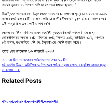
বছরের তুলনায় ৪১ শতাংশ বেশি চা উৎপাদন সম্ভব হয়েছে।’
বিজ্ঞপ্তিতে জানানো হয়, উত্তরাঞ্চলে সমতলের চা বাগান ও ক্ষুদ্র চা চাষ থেকে ২০২১
সালে রেকর্ড এক কোটি ৪৫ লাখ কেজি চা জাতীয় উৎপাদনে যুক্ত হয়েছে, আগের বছর
এই সংখ্যা ছিল এক কোটি ৩ লাখ কেজি।
দেশের ১৬৭টি চা বাগানের মধ্যে ১৩৬টিই বৃহত্তর সিলেট অঞ্চলে। এর মধ্যে
মৌলভীবাজারে সর্বোচ্চ ৯১টি, হবিগঞ্জে ২৫টি, সিলেটে ১৯টি, চট্টগ্রামে ২১টি, পঞ্চগড়ে
৮টি বাগান, রাঙামাটিতে ২টি এবং ঠাকুরগাঁওয়ে একটি বাগান আছে।
সূত্র: দেশ রূপান্তর (১৯ জানুয়ারি ২০২২)
Post
⟵
১৪ দিন নয় করোনার আইসোলেশন এখন ১০ দিন
ষষ্ঠ জাতীয় বিজ্ঞান অলিম্পিয়াডে উপজেলা পর্যায়ে প্রথম হয়েছে কোয়ান্টাম কসমো স্কুল
navigation
ও কলেজ
⟶
Related Posts
শান্তি সমাবেশে যোগ দিচ্ছেন আওয়ামী লীগের নেতাকর্মীরা