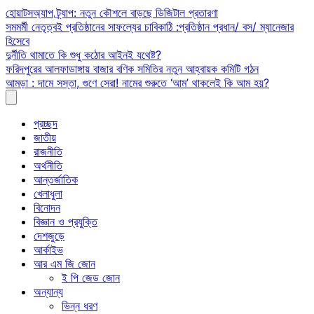
Skip
হোয়াটসঅ্যাপ ট্র্যাপ: নতুন কৌশলে বাড়ছে ডিজিটাল প্রতারণা
to
সমমর্মী নেতৃত্বই প্রতিষ্ঠানের সাফল্যের চাবিকাঠি :প্রতিষ্ঠান প্রধান/ বস/ ম্যানেজার
content
হিসেবে
দুর্নীতি থামাতে কি শুধু কঠোর আইনই যথেষ্ট?
ফরিদপুরের আলফাডাঙ্গায় বাজার বণিক সমিতির নতুন আহ্বায়ক কমিটি গঠন
আমড়া : দামে সস্তা, গুণে সেরা! নামের শুরুতে ‘আম’ থাকলেই কি আম হয়?
প্রচ্ছদ
জাতীয়
রাজনীতি
অর্থনীতি
আন্তর্জাতিক
খেলাধুলা
বিনোদন
বিজ্ঞান ও প্রযুক্তি
দেশজুড়ে
আর্কাইভ
আর এম জি জোন
ই পি জেড জোন
অন্যান্য
ভিন্ন ধরণ