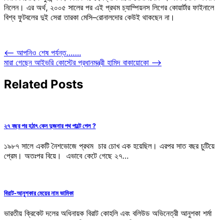
নিলেন। এর অর্থ, ২০০৫ সালের পর এই প্রথম চ্যাম্পিয়নস লিগের কোয়ার্টার ফাইনালে
বিশ্ব ফুটবলের দুই সেরা তারকা মেসি–রোনালদোর কেউই থাকছেন না।
Post
⟵
আপনিও শেষ পর্যন্ত…….
মারা গেছেন আইভরি কোস্টের প্রধানমন্ত্রী হামিদ বাকায়োকো
⟶
navigation
Related Posts
২৭ বছর পর হঠাৎ কেন দুজনার পথ পাল্টে গেল ?
১৯৮৭ সালে একটি নৈশভোজে প্রথম চার চোখ এক হয়েছিল। এরপর সাত বছর চুটিয়ে
প্রেম। অতঃপর বিয়ে। এভাবে কেটে গেছে ২৭…
বিরাট-আনুশকার মেয়ের নাম ভামিকা
ভারতীয় ক্রিকেট দলের অধিনায়ক বিরাট কোহলি এবং বলিউড অভিনেত্রী আনুশকা শর্মা