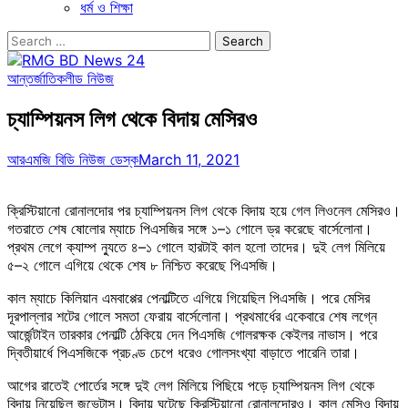
ধর্ম ও শিক্ষা
Search
for:
আন্তর্জাতিক
লীড নিউজ
চ্যাম্পিয়নস লিগ থেকে বিদায় মেসিরও
আরএমজি বিডি নিউজ ডেস্ক
March 11, 2021
ক্রিস্টিয়ানো রোনালদোর পর চ্যাম্পিয়নস লিগ থেকে বিদায় হয়ে গেল লিওনেল মেসিরও।
গতরাতে শেষ ষোলোর ম্যাচে পিএসজির সঙ্গে ১–১ গোলে ড্র করেছে বার্সেলোনা।
প্রথম লেগে ক্যাম্প ন্যুতে ৪–১ গোলে হারটাই কাল হলো তাদের। দুই লেগ মিলিয়ে
৫–২ গোলে এগিয়ে থেকে শেষ ৮ নিশ্চিত করেছে পিএসজি।
কাল ম্যাচে কিলিয়ান এমবাপ্পের পেনাল্টিতে এগিয়ে গিয়েছিল পিএসজি। পরে মেসির
দূরপাল্লার শটের গোলে সমতা ফেরায় বার্সেলোনা। প্রথমার্ধের একেবারে শেষ লগ্নে
আর্জেন্টাইন তারকার পেনাল্টি ঠেকিয়ে দেন পিএসজি গোলরক্ষক কেইলর নাভাস। পরে
দ্বিতীয়ার্ধে পিএসজিকে প্রচণ্ড চেপে ধরেও গোলসংখ্যা বাড়াতে পারেনি তারা।
আগের রাতেই পোর্তের সঙ্গে দুই লেগ মিলিয়ে পিছিয়ে পড়ে চ্যাম্পিয়নস লিগ থেকে
বিদায় নিয়েছিল জুভেন্টাস। বিদায় ঘটেছে ক্রিস্টিয়ানো রোনালদোরও। কাল মেসিও বিদায়