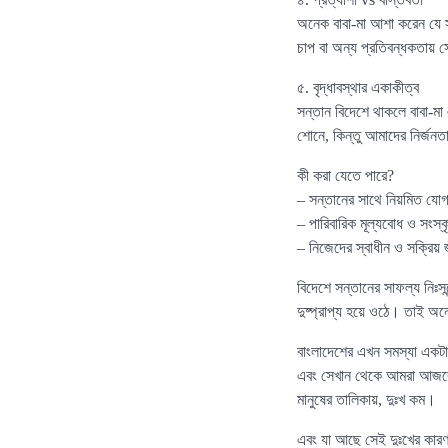
অনেক বাবা-মা আশা করেন যে সন্
চাপ বা অন্য প্রতিবন্ধকতায় স
৫. বৃদ্ধাবস্থার একাকীত্ব
সন্তান বিদেশে থাকলে বাবা-মা 
শোনে, কিন্তু আমাদের নির্জ
কী করা যেতে পারে?
– সন্তানের সাথে নিয়মিত যোগ
– পারিবারিক মূল্যবোধ ও সংস্ক
– নিজেদের স্বাধীন ও সক্রিয়
বিদেশে সন্তানের সাফল্য নিঃসন্
দুষ্প্রাপ্য হয়ে ওঠে। তাই
বাংলাদেশের এখন সমস্যা একটাই
এবং সেখান থেকে আমরা আজকে 
মানুষের তালিকায়, দুঃখ কম।
এবং যা আছে সেই দুঃখের কারণট