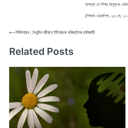
অবস্থা যে শিক্ষা মানুষকে বে
[শিক্ষক ওয়ার্কশপ, ২৬ মে, ২
Post
⟵
শিথিলায়ন : দৈনন্দিন জীবনে ইতিবাচক পরিবর্তনের চাবিকাঠি
navigation
Related Posts