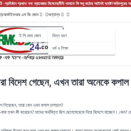
ান প্রধান/ বস/ ম্যানেজার হিসেবে
দুর্নীতি থামাতে কি শুধু কঠোর আইনই যথেষ্ট?
ফরিদপুরের আলফাডাঙ্গায় 
ড়ে
আর্কাইভ
আর এম জি জোন
অন্যান্য
ই পি জেড জোন
ভিন্ন ধরণ
ধর্ম ও শিক্ষা
যারা বিদেশ গেছেন, এখন তারা অনেকে কপাল
িদেশ গিয়েছেন, তারা কেন এখন কপাল চাপড়ান?
াবা তখন কী করেছেন? যাদের অর্থবিত্ত ছিল ছেলেমেয়েকে নিয়ে বিদেশে যাচ্ছেন। কেন? ছে
ভবিষ্যৎ চিন্তা করে তারা এখন শুধু কপাল চাপড়ান। কারণ তাদের ছেলেমেয়েরা কেউ তাদের খে