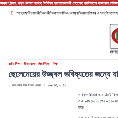
Skip
্যাপ: নতুন কৌশলে বাড়ছে ডিজিটাল প্রতারণা
সমমর্মী নেতৃত্বই প্রতিষ্ঠানের সাফল্যের চাবিকাঠি :প্রতিষ্ঠ
to
প্রচ্ছদ
জাতীয়
রাজনীতি
অর্থনীতি
আন্তর্জাতিক
খেলাধুলা
বিনোদন
বিজ্ঞান ও প্রযুক্তি
দেশজু
content
ধর্ম ও শিক্ষা
ভিন্ন ধরণ
লীড নিউজ
শিক্ষা
ছেলেমেয়ের উজ্জ্বল ভবিষ্যতের জন্যে 
আরএমজি বিডি নিউজ ডেস্ক
June 20, 2025
ভবিষ্যৎ চিন্তা করে যারাই ব
এবং আমাদের দেশের অনেক মা-ব
করে।
এবং যারা গিয়েছেন ছেলেমেয়ের 