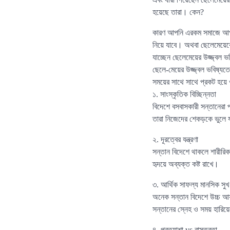
হয়েছে তারা। কেন?
কারণ আপনি এরকম সমাজে আপনার
নিয়ে যাবে। অথবা ছেলেমেয়ে
যাচ্ছেন ছেলেমেয়ের উজ্জ্বল 
ছেলে-মেয়ের উজ্জ্বল ভবিষ্যত
সময়ের সাথে সাথে প্রকট হয
১. সাংস্কৃতিক বিচ্ছিন্নতা
বিদেশে বসবাসকারী সন্তানেরা প
তারা নিজেদের শেকড়কে ভুলে য
২. দূরত্বের যন্ত্রণা
সন্তান বিদেশে থাকলে শারীরিক 
হৃদয়ে অব্যক্ত কষ্ট রাখে।
৩. আর্থিক সাফল্য মানসিক সুখ
অনেক সন্তান বিদেশে উচ্চ আয়
সন্তানের স্নেহ ও সময় হারিয
৪. প্রত্যাশা vs বাস্তবতা