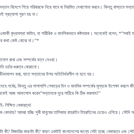
তান বিদেশে গিয়ে পরিবারকে নিয়ে যাবে বা নিয়মিত দেখাশোনা করবে। কিন্তু বাস্তবে সন্তা
েই প্রত্যাশা পূরণ হয় না।
একাকী বৃদ্ধাবস্থা কাটান, যা শারীরিক ও মানসিকভাবে কষ্টদায়ক। অনেকেই বলেন, *”সবাই শুধ
নতার কথা কেউ বোঝে না।”*
াযোগ রাখা এবং সম্পর্কের যত্ন নেওয়া।
ৃতি চর্চার গুরুত্ব বোঝানো।
 জীবনযাপন করা, যাতে সন্তানের উপর অতিনির্ভরশীল না হতে হয়।
দেহে গর্বের, কিন্তু এর পাশাপাশি শেকড়ের টান ও মানবিক সম্পর্কের মূল্যকে উপেক্ষা করলে জী
 অনেকেই আজ আফসোস করেন”সন্তানকে দূরে পাঠিয়ে কি ঠিক করলাম?”
- শিক্ষিত বেকারত্ব!
কোথায়? আমরা হচ্ছি সুখী মানুষের তালিকায় বাহরাইন টাহরাইনের চেয়েও এগিয়ে। সৌদি আ
া কী? মিজারির কারণটা কী? কারণ একটাই বাংলাদেশের জন্যে সেটা হচ্ছে বেকারত্ব এবং সেটাও