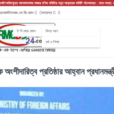
আলফাডাঙ্গায় বাজার বণিক সমিতির নতুন আহ্বায়ক কমিটি গঠন
আমড়া : দামে সস্তা, গুণে সেরা! নাম
ড়ে
আর্কাইভ
আর এম জি জোন
অন্যান্য
ই পি জেড জোন
ভিন্ন ধরণ
ধর্ম ও শিক্ষা
িক অংশীদারিত্ব প্রতিষ্ঠার আহ্বান প্রধানমন্ত্