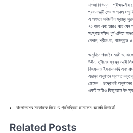
যাওয়া বিভিন্ন গ্রীষ্মম-লীয় 
প্রধানমন্ত্রী শেষ ও পঞ্চম সপ
এ অঞ্চলে সর্বজনীন স্বাস্থ্য সু
৭৫ বছর এবং তারও পরে যেন অর্
সংস্থার দক্ষিণ পূর্ব এশিয়া অঞ্
নেপাল, শ্রীলংকা, থাইল্যান্ড 
অনুষ্ঠানে পররাষ্ট্র মন্ত্রী ড. এ
উইন, ভুটানের স্বাস্থ্য মন্ত্রী
বিজয়ভাত ইসরাভাকদি এবং বাংলাদ
এছাড়া অনুষ্ঠানে স্বাগত বক্তব
মোমেন। উদ্বোধনী অনুষ্ঠানের শু
একটি অডিও ভিজ্যুয়াল উপস্থা
Post
⟵
বাংলাদেশের সরকারকে নিয়ে যে প্রতিক্রিয়া জানালেন চেলেরি রিকার্ডো
navigation
Related Posts