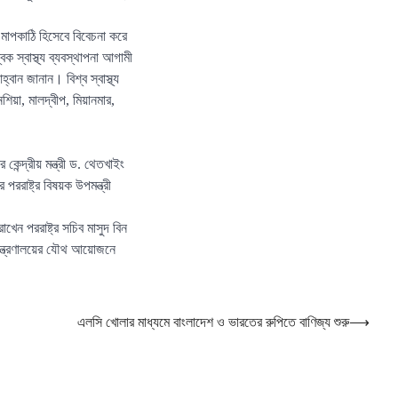
 মাপকাঠি হিসেবে বিবেচনা করে
িক স্বাস্থ্য ব্যবস্থাপনা আগামী
ান জানান। বিশ্ব স্বাস্থ্য
েশিয়া, মালদ্বীপ, মিয়ানমার,
র কেন্দ্রীয় মন্ত্রী ড. থেতখাইং
 পররাষ্ট্র বিষয়ক উপমন্ত্রী
খেন পররাষ্ট্র সচিব মাসুদ বিন
াণ মন্ত্রণালয়ের যৌথ আয়োজনে
এলসি খোলার মাধ্যমে বাংলাদেশ ও ভারতের রুপিতে বাণিজ্য শুরু
⟶