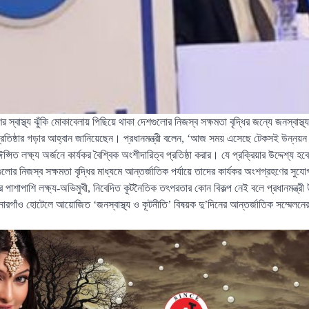
র স্বাস্থ্য ঝুঁকি মোকাবেলায় পিছিয়ে থাকা দেশগুলোর নিজস্ব সক্ষমতা বৃদ্ধির জন্যে জনস্বাস্থ্য 
 প্রতিষ্ঠার গড়ার আহ্বান জানিয়েছেন। প্রধানমন্ত্রী বলেন, ‘আজ সময় এসেছে টেকসই উন্নয়ন
্সিত লক্ষ্য অর্জনে কার্যকর বৈশ্বিক অংশীদারিত্ব প্রতিষ্ঠা করার। যে প্রক্রিয়ার উদ্দেশ্য হবে 
োর নিজস্ব সক্ষমতা বৃদ্ধির মাধ্যমে আন্তর্জাতিক পর্যায়ে তাদের কার্যকর অংশগ্রহণের সুযো
কারের পাশাপাশি লক্ষ্য-অভিমুখী, নিবেদিত কূটনৈতিক তৎপরতার কোন বিকল্প নেই বলে প্রধানমন্
নারগাঁও হোটেলে আয়োজিত ‘জনস্বাস্থ্য ও কূটনীতি’ বিষয়ক দু’দিনের আন্তর্জাতিক সম্মেলনের