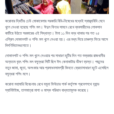
করোনার দ্বিতীয় ঢেউ মোকাবেলায় সরকারি বিধি-নিষেধের মধ্যেই স্বাস্থ্যবিধি মেনে
খুলে দেওয়া হয়েছে শপিং মল। ঈদুল ফিতর সামনে রেখে ব্যবসায়ীদের লোকসান
কাটিয়ে উঠতে সরকারের এই সিদ্ধান্ত। টানা ১১ দিন বন্ধ থাকার পর গত ২৫
এপ্রিল দোকানপাট ও শপিং মল খুলে দেওয়া হয়। এর মধ্য দিয়ে চাঞ্চল্য ফিরে আসে
বিপণিবিতানগুলোতে।
দোকানপাট ও শপিং মল খুলে দেওয়ার পর সাধারণ ছুটির দিন গত শুক্রবার রাজধানীর
অন্যতম বৃহৎ শপিং মল বসুন্ধরা সিটি ছিল ঈদ কেনাকাটায় ভীষণ ব্যস্ত। পছন্দের
নতুন জামা, জুতা, অলংকার আর প্রসাধনসামগ্রী কিনতে ক্রেতাসাধারণ ছুটে এসেছিল
বসুন্ধরা শপিং মলে।
করোনা মহামারি বিবেচনায় রেখে যমুনা ফিউচার পার্ক কর্তৃপক্ষ প্রবেশপথে হ্যান্ড
স্যানিটাইজ, তাপমাত্রা মাপা ও মাস্ক পরিধান বাধ্যতামূলক করেছে।