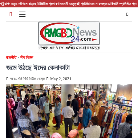
Skip
াপ: নতুন কৌশলে বাড়ছে ডিজিটাল প্রতারণা
সমমর্মী নেতৃত্বই প্রতিষ্ঠানের সাফল্যের চাবিকাঠি :প্রতিষ্ঠান প্রধান/ ব
to
content
রাজনীতি
লীড নিউজ
জমে উঠছে ঈদের কেনাকাটা
আরএমজি বিডি নিউজ ডেস্ক
May 2, 2021