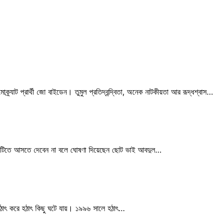
োক্র্যাট প্রার্থী জো বাইডেন। তুমুল প্রতিদ্বন্দ্বিতা, অনেক নাটকীয়তা আর রূদ্ধশ্বাস…
্জের মাটিতে আসতে দেবেন না বলে ঘোষণা দিয়েছেন ছোট ভাই আবদুল…
াৎ করে হঠাৎ কিছু ঘটে যায়। ১৯৯৬ সালে হঠাৎ…