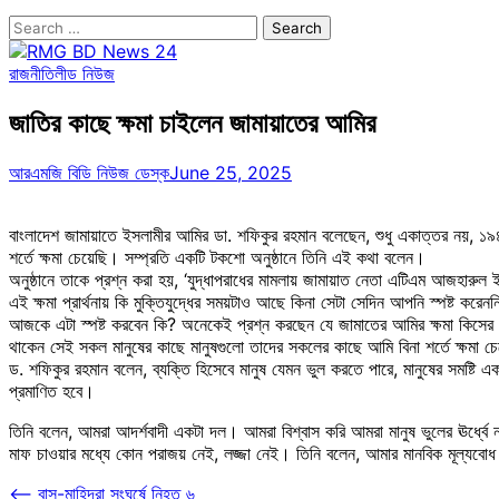
Search
for:
রাজনীতি
লীড নিউজ
জাতির কাছে ক্ষমা চাইলেন জামায়াতের আমির
আরএমজি বিডি নিউজ ডেস্ক
June 25, 2025
বাংলাদেশ জামায়াতে ইসলামীর আমির ডা. শফিকুর রহমান বলেছেন, শুধু একাত্তর নয়, ১৯৪
শর্তে ক্ষমা চেয়েছি। সম্প্রতি একটি টকশো অনুষ্ঠানে তিনি এই কথা বলেন।
অনুষ্ঠানে তাকে প্রশ্ন করা হয়, ‘যুদ্ধাপরাধের মামলায় জামায়াত নেতা এটিএম আজহারুল 
এই ক্ষমা প্রার্থনায় কি মুক্তিযুদ্ধের সময়টাও আছে কিনা সেটা সেদিন আপনি স্পষ্ট করেন
আজকে এটা স্পষ্ট করবেন কি? অনেকেই প্রশ্ন করছেন যে জামাতের আমির ক্ষমা কিসের জন
থাকেন সেই সকল মানুষের কাছে মানুষগুলো তাদের সকলের কাছে আমি বিনা শর্তে ক্ষমা চে
ড. শফিকুর রহমান বলেন, ব্যক্তি হিসেবে মানুষ যেমন ভুল করতে পারে, মানুষের সমষ্ট
প্রমাণিত হবে।
তিনি বলেন, আমরা আদর্শবাদী একটা দল। আমরা বিশ্বাস করি আমরা মানুষ ভুলের ঊর্ধ্বে ন
মাফ চাওয়ার মধ্যে কোন পরাজয় নেই, লজ্জা নেই। তিনি বলেন, আমার মানবিক মূল্যবোধ 
Post
⟵
বাস-মাহিন্দ্রা সংঘর্ষে নিহত ৬