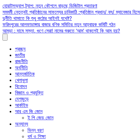
Skip
হোয়াটসঅ্যাপ ট্র্যাপ: নতুন কৌশলে বাড়ছে ডিজিটাল প্রতারণা
to
সমমর্মী নেতৃত্বই প্রতিষ্ঠানের সাফল্যের চাবিকাঠি :প্রতিষ্ঠান প্রধান/ বস/ ম্যানেজার হিসে
content
দুর্নীতি থামাতে কি শুধু কঠোর আইনই যথেষ্ট?
ফরিদপুরের আলফাডাঙ্গায় বাজার বণিক সমিতির নতুন আহ্বায়ক কমিটি গঠন
আমড়া : দামে সস্তা, গুণে সেরা! নামের শুরুতে ‘আম’ থাকলেই কি আম হয়?
প্রচ্ছদ
জাতীয়
রাজনীতি
অর্থনীতি
আন্তর্জাতিক
খেলাধুলা
বিনোদন
বিজ্ঞান ও প্রযুক্তি
দেশজুড়ে
আর্কাইভ
আর এম জি জোন
ই পি জেড জোন
অন্যান্য
ভিন্ন ধরণ
ধর্ম ও শিক্ষা